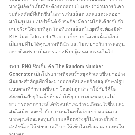
ทางผู้ผลิตจำเป็นที่จะต้องทดสอบเป็นประจำผ่านการวิเคา
ระห์ผลลัพธ์ที่เกิดขึ้นในการเล่นสล็อต และแสดงผลออก
มาในรูปแบบเปอร์เซ็นต์ ซึ่งจะต้องมีความใกล้เคียงกับตัว
เกมจริงๆให้มากที่สุด โดยที่เกมสล็อตในยุคนี้จะต้องมีค่า
RTP ไม่ต่ำไปกว่า 95 % อย่างเด็ดขาด ไม่เช่นนั้นก็ถือว่า
เป็นเกมที่ไมได้คุณภาพที่ดีนัก และไม่เหมาะกับการลงทุน
อย่างยิ่งเพราะเป็นการเอาเปรียบผู้เล่นมากจนเกินไป
ระบบ RNG
ชื่อเต็ม คือ
The Random Number
Generator
เป็นโปรแกรมที่จะสร้างชุดตัวเลขขึ้นมาอย่าง
มีนัยยะสำคัญเพื่อที่จะมาถอดรหัสและสร้างสัญลักษณ์รูป
แบบตามที่กำหนดขึ้นมา โดยมันถูกนำมาใช้กับวีดีโอ
สล็อตในปัจจุบันเพื่อที่จะทำให้ทุกการเล่นของคุณไม่
สามารถคาดการณ์ได้ล่วงหน้าเลยว่าจะเกิดอะไรขึ้น และ
มันไม่มีทางจะซ้ำกับการเล่นในครั้งก่อนอย่างแน่นอน
หากคุณคิดจะลงทุนกับเกมสล็อตจริงๆก็ไม่ควรเก็บข้อ
สงสัยนี้เอาไว้ พยายามศึกษาให้เข้าใจ เพื่อผลตอบแทนใน
อนาคต