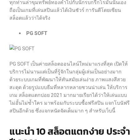
ทุกท่านล่าขุมทรัพย์ทองคำไปกับนักรบกรีกโรมันนั่นเอง
ถือเป็นเกมที่เล่นสปินแล้วได้เงินชัวร์ การันตีโดยเซียน
สล็อตแล้วว่าได้จริง
PG SOFT
PG SOFT เป็นค่ายสล็อตออนไลน์ใหม่มาแรงที่สุด เปิดให้
บริการไม่นานแต่เป็นที่รู้จักในกลุ่มผู้เล่นเป็นอย่างมาก
ด้วยระบบเกมที่พัฒนาให้ทันสมัยเล่นง่าย ภาพแสงสีสวย
สะดุด ด้วยรูปแบบธีมที่หลากหลายชวนน่าเล่น ให้บริการ
เกม สล็อตแตกบ่อย 2021 มากมายเรียกได้ว่าให้เล่นแบบ
ไม่อั้นไม่ซ้ำใคร มาพร้อมกับระบบซื้อฟรีสปิน แจกโบนัฟรี
สปินอีกด้วย ซึ่งแจกหนัดจัดเต็มมาก ๆ สำหรับเว็บนี้
แนะนำ 10 สล็อตแตกง่าย ประจำ