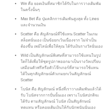
Win คือ ยอดเงินที่สมาชิกได้รับในการวางเดิมพัม
ในครั้งนั้นๆ
Max Bet คือ ปุ่มคลิกการเดิมพันสูงสุด ทั้ง Lines
และจำนวนเงิน
Scatter คือ สัญลักษณ์ที่ใช้แทน Scatter ในเกม
สล็อตนั่นเอง เป็นข้อยกเว้นเนื่องจาก ไม่จำเป็น
ต้องขึ้น เพย์ไลน์เพื่อให้คุณ ได้รับเงินรางวัลนั่นเอง
Wild เป็นสัญลักษณ์พิเศษที่สามารถใช้แทนในรูป
ใดก็ได้เพื่อให้ชุดรูปภาพออกมาเป็นรางวัลเปรียบ
เสมือนตัวฟรีหรือตัวโจ๊กเกอร์ที่สามารถใช้แทน
ได้ในทุกสัญลักษณ์ตัวเกมยกเว้นสัญลักษณ์
Scatter
โบนัส คือ สัญลักษณ์ หนึ่งที่เราวางเดิมพันแล้วได้
รับ โบนัสจากการปั่นนั้นเอง เพราะโบนัสปกติจะ
ได้รับ ตามสัญลักษณ์ โบนัส เป็นสัญลักษณ์
ทดแทน หรือคอยเติมเงินให้กับนักพนันนั่นเอง