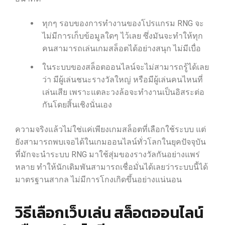
ทุกๆ รอบของการทำงานของโปรแกรม RNG จะ
ไม่มีการเก็บข้อมูลใดๆ ไว้เลย ซึ่งมันจะทำให้ทุก
คนสามารถเล่นเกมสล็อตได้อย่างสนุก ไม่มีเบื่อ
ในระบบของสล็อตออนไลน์จะไม่สามารถรู้ได้เลย
ว่า มีผู้เล่นชนะรางวัลใหญ่ หรือมีผู้เล่นคนไหนที่
เล่นเสีย เพราะแตละวงล้อจะทำงานเป็นอิสระต่อ
กันโดยสิ้นเชิงนั่นเอง
ความจริงแล้วไม่ใช่แค่เพียงเกมสล็อตที่เลือกใช้ระบบ แต่
ยังสามารถพบเจอได้ในเกมออนไลน์ทั่วโลกในยุคปัจจุบัน
ที่มักจะนำระบบ RNG มาใช้สุ่มของรางวัลกันอย่างแพร่
หลาย ทำให้นักเดิมพันสามารถเชื่อมั่นได้เลยว่าระบบนี้ได้
มาตรฐานสากล ไม่มีการโกงเกิดขึ้นอย่างแน่นอน
วิธีเลือกเว็บเล่น สล็อตออนไลน์