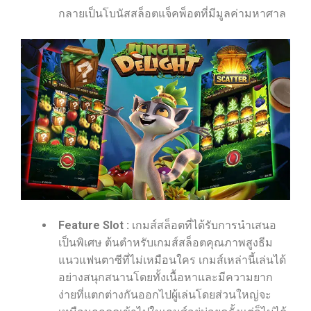
กลายเป็นโบนัสสล็อตแจ็คพ็อตที่มีมูลค่ามหาศาล
Feature Slot :
เกมส์สล็อตที่ได้รับการนำเสนอ
เป็นพิเศษ ต้นตำหรับเกมส์สล็อตคุณภาพสูงธีม
แนวแฟนตาซีที่ไม่เหมือนใคร เกมส์เหล่านี้เล่นได้
อย่างสนุกสนานโดยทั้งเนื้อหาและมีความยาก
ง่ายที่แตกต่างกันออกไปผู้เล่นโดยส่วนใหญ่จะ