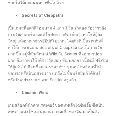
ช่วยให้ได้คะแนนมากขึ้นไปด้วย
Secrets of Cleopatra
เป็นเกมสล็อตวิดีโอขนาด 4 แถว 3 รีล จำลองเรื่องราวอิง
ประวัติศาสตร์ของคลีโอพัตรา กษัตริย์หญิงฟาโรห์ผู้ยิ่ง
ใหญ่แห่งอาณาจักรอียิปต์โบราณ โดยสิ่งที่เป็นจุดเด่นที่
ทำให้การเล่นเกม Secrets of Cleopatra แล้วได้รางวัล
มากขึ้น อยู่ที่สัญลักษณ์ Wild กับ Scatter ที่ออกมาบ่อย
มาก ถี่มากทำให้ได้รางวัลเยอะขึ้น นอกจากนี้ยังมี ฟรีสปิน
ให้ผู้เล่นได้เลือกซื้อตามราคาต่าง ๆ ตอบโจทย์คนที่ไม่
ชอบรอฟรีสปินอย่างมาก แต่ถึงไม่ซื้อฟรีสปินก็ได้สิทธิ์
ฟรีสปินอย่างง่าย ๆ จาก Scatter อยู่แล้ว
Caishen Wins
เกมสล็อตที่นำคาแรคเตอร์ของเทพเจ้าไฉ่ซิงเอี๊ย ซึ่งเป็น
เทพเจ้าแห่งโชคลาภตามความเชื่อของจีน มาเป็นตัว