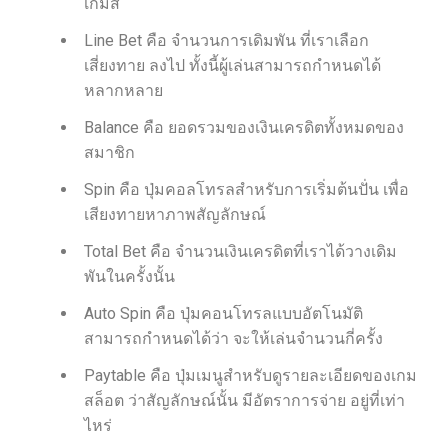
เกมส์
Line Bet คือ จำนวนการเดิมพัน ที่เราเลือก
เสี่ยงทาย ลงไป ทั้งนี้ผู้เล่นสามารถกำหนดได้
หลากหลาย
Balance คือ ยอดรวมของเงินเครดิตทั้งหมดของ
สมาชิก
Spin คือ ปุ่มคอลโทรลสำหรับการเริ่มต้นปั่น เพื่อ
เสียงทายหาภาพสัญลักษณ์
Total Bet คือ จำนวนเงินเครดิตที่เราได้วางเดิม
พันในครั้งนั้น
Auto Spin คือ ปุ่มคอนโทรลแบบอัตโนมัติ
สามารถกำหนดได้ว่า จะให้เล่นจำนวนกี่ครั้ง
Paytable คือ ปุ่มเมนูสำหรับดูรายละเอียดของเกม
สล็อต ว่าสัญลักษณ์นั้น มีอัตราการจ่าย อยู่ที่เท่า
ไหร่