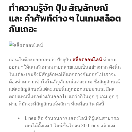
ทำความรู้จัก ปุ่ม สัญลักษณ์
และ คำศัพท์ต่าง ๆ ในเกมสล็อต
กันเถอะ
ก่อนอื่นต้องบอกก่อนว่า ปัจจุบัน
สล็อตออนไลน์
ทำเกม
ออกมาให้เล่นกันมากมายหลายแบบเป็นอย่างมาก ดังนั้น
ในแต่ละเกมจึงมีสัญลักษณ์ที่แตกต่างกันออกไป เราจะ
ต้องทำความเข้าใจในสัญลักษณ์แต่ละเกม ซึ่งสัญลักษณ์
แต่ละสัญลักษณ์แต่ละแบบนั้นถูกออกแบบมาและมีผล
ตอบแทนที่แตกต่างกันออกไป แต่ว่าก็ในทุก ๆ เกม ทุก ๆ
ค่าย ก็มักจะมีสัญลักษณ์หลัก ๆ ที่เหมือนกัน ดังนี้
Lines คือ จำนวนการแสดงไลน์ ที่ผู้เล่นสามารถ
เล่นได้ตั้งแต่ 1 ไลน์ขึ้นไปจน 30 Lines แล้วแต่