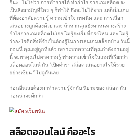
ก็นะ.. ไม่ใช่ว่า การทำรายได้ ทำกำไร จากเกมสล็อต จะ
เป็นสิ่งสามัญที่ใคร ๆ ก็ทำได้ ถึงจะไม่ได้ยาก แต่ก็เป็นเกม
ที่ต้องอาศัยความรู้ ความเข้าใจ เทคนิค และ การเลือก
เล่นอย่างถูกต้องด้วย และ ถ้าหากคุณยังหาหนทางสร้าง
กำไรจากเกมสล็อตไม่เจอ ไม่รู้จะเริ่มที่ตรงไหน และ ไม่รู้
ว่าอะไรคือสิ่งที่จำเป็นต้องรู้ในการเล่นเกมสล็อตบ้าง วันนี้
ตอนนี้ คุณอยู่ถูกที่แล้ว เพราะบทความที่คุณกำลังอ่านอยู่
นี้ จะพาคุณไปหาความรู้ ทำความเข้าใจในเกมที่เรียกว่า
สล็อตออนไลน์ กัน “เปิดตำรา สล็อต เล่นอย่างไรให้รวย
อย่างเซียน “ ไปดูกันเลย
ก่อนอื่นเลยต้องมาทำความรู้จักกับ นิยามของ สล็อต กัน
ก่อนน่าจะดีกว่า
สล็อตออนไลน์ คืออะไร