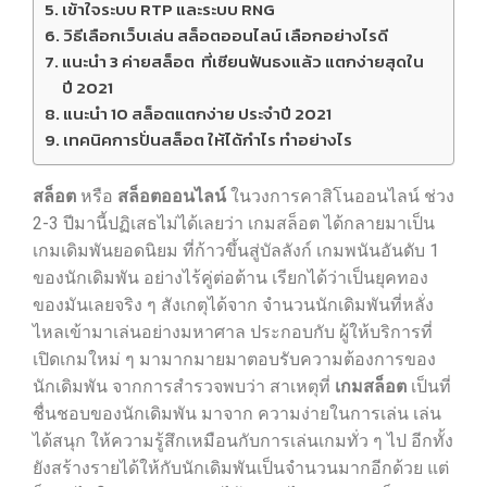
เข้าใจระบบ RTP และระบบ RNG
วิธีเลือกเว็บเล่น สล็อตออนไลน์ เลือกอย่างไรดี
แนะนำ 3 ค่ายสล็อต ที่เซียนฟันธงแล้ว แตกง่ายสุดใน
ปี 2021
แนะนำ 10 สล็อตแตกง่าย ประจำปี 2021
เทคนิคการปั่นสล็อต ให้ได้กำไร ทำอย่างไร
สล็อต
หรือ
สล็อตออนไลน์
ในวงการคาสิโนออนไลน์ ช่วง
2-3 ปีมานี้ปฏิเสธไม่ได้เลยว่า เกมสล็อต ได้กลายมาเป็น
เกมเดิมพันยอดนิยม ที่ก้าวขึ้นสู่บัลลังก์ เกมพนันอันดับ 1
ของนักเดิมพัน อย่างไร้คู่ต่อต้าน เรียกได้ว่าเป็นยุคทอง
ของมันเลยจริง ๆ สังเกตุได้จาก จำนวนนักเดิมพันที่หลั่ง
ไหลเข้ามาเล่นอย่างมหาศาล ประกอบกับ ผู้ให้บริการที่
เปิดเกมใหม่ ๆ มามากมายมาตอบรับความต้องการของ
นักเดิมพัน จากการสำรวจพบว่า สาเหตุที่
เกมสล็อต
เป็นที่
ชื่นชอบของนักเดิมพัน มาจาก ความง่ายในการเล่น เล่น
ได้สนุก ให้ความรู้สึกเหมือนกับการเล่นเกมทั่ว ๆ ไป อีกทั้ง
ยังสร้างรายได้ให้กับนักเดิมพันเป็นจำนวนมากอีกด้วย แต่