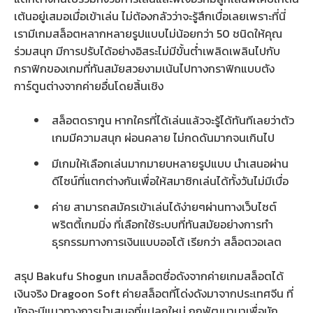
เต้นอยู่เสมอเมื่อเข้าเล่น ไม่ต้องกลัวว่าจะรู้สึกเบื่อเลยเพราะที่นี่
เรามีเกมสล็อตหลากหลายรูปแบบไม่น้อยกว่า 50 ชนิดให้คุณ
ร่วมสนุก มีการปรับได้อย่างอิสระไม่มีขั้นต่ำเพลิดเพลินไปกับ
กราฟิกของเกมที่ทันสมัยสวยงามเน้นไปทางกราฟิกแบบตัง
การ์ตูนต่างจากค่ายอื่นโดยสิ้นเชิง
สล็อตดรากูน หากใครที่ได้เล่นแล้วจะรู้ได้ทันทีเลยว่าตัว
เกมมีความสนุก ผ่อนคลาย ไม่กดดันมากจนเกินไป
มีเกมให้เลือกเล่นมากมายบหลายรูปแบบ นำเสนอผ่าน
ดีไซน์ที่แตกต่างกันเพื่อให้สมาชิกเล่นได้ทั้งวันไม่มีเบื่อ
ค่าย สามารถสมัครเข้าเล่นได้ง่ายๆผ่านทางเว็บไซต์
พริตตี้เกมมิ่ง ที่เลือกใช้ระบบที่ทันสมัยอย่างการทำ
ธุรกรรมทางการเงินแบบออโต้ เรียกว่า สล็อตวอเลต
สรุป Bakufu Shogun เกมสล็อตชื่อดังจากค่ายเกมสล็อตได้
เงินจริง Dragoon Soft ค่ายสล็อตที่โด่งดังมาจากประเทศจีน ที่
มักจะมีแนวทางการนำเสนอที่แปลกใหม่ ถูกพัฒนามาเพื่อนัก