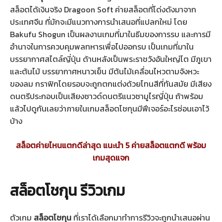
สล็อตได้เงินจริง Dragoon Soft ค่ายสล็อตที่โด่งดังมาจาก
ประเทศจีน ที่มักจะมีแนวทางการนำเสนอที่แปลกใหม่ โดย
Bakufu Shogun เป็นผลงานเกมที่มาในธีมของการรบ และการมี
อำนาจในการควบคุมพลทหารเพื่อไปออกรบ เป็นเกมที่มาใน
บรรยากาศสไตล์ญี่ปุ่น ด้านหลังเป็นพระราชวังอันใหญ่โต มีภูเขา
และต้นไม้ บรรยากาศหนาวเย็น มีต้นไม้เคลื่อนไหวตามจังหวะ
ของลม กราฟิกโดยรอบจะถูกตกแต่งด้วยโทนสีที่ทันสมัย มีเสียง
ดนตรีประกอบเป็นเสียงซาวด์ดนตรีแนวซามูไรญี่ปุ่น ถ้าพร้อม
แล้วไปดูกันเลยว่าภายในเกมสล็อตโชกุนมีฟีเจอร์อะไรซ่อนเอาไว้
บ้าง
สล็อตค่ายไหนแตกดีล่าสุด แนะนำ 5 ค่ายสล็อตแตกดี พร้อม
เกมสุดแจก
สล็อตโชกุน รีวิวเกม
ตัวเกม
สล็อตโชกุน
ที่เราได้เลือกมาทำการรีวิวจะถูกนำเสนอผ่าน