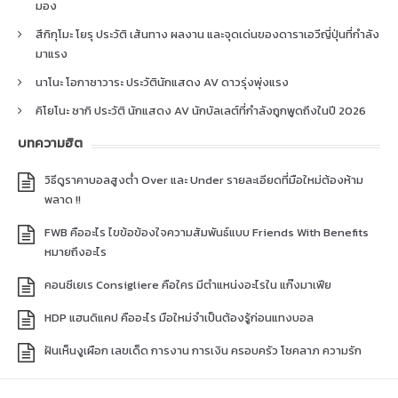
มอง
สึกิกุโมะ โยรุ ประวัติ เส้นทาง ผลงาน และจุดเด่นของดาราเอวีญี่ปุ่นที่กำลัง
มาแรง
นาโนะ โอกาซาวาระ ประวัตินักแสดง AV ดาวรุ่งพุ่งแรง
คิโยโนะ ซากิ ประวัติ นักแสดง AV นักบัลเลต์ที่กำลังถูกพูดถึงในปี 2026
บทความฮิต
วิธีดูราคาบอลสูงต่ำ Over และ Under รายละเอียดที่มือใหม่ต้องห้าม
พลาด !!
FWB คืออะไร ไขข้อข้องใจความสัมพันธ์แบบ Friends With Benefits
หมายถึงอะไร
คอนซีเยเร Consigliere คือใคร มีตำแหน่งอะไรใน แก๊งมาเฟีย
HDP แฮนดิแคป คืออะไร มือใหม่จำเป็นต้องรู้ก่อนแทงบอล
ฝันเห็นงูเผือก เลขเด็ด การงาน การเงิน ครอบครัว โชคลาภ ความรัก