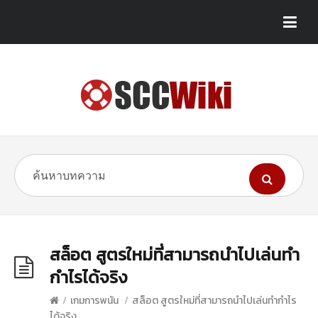
สล็อต สูตรใหม่ที่สามารถนำไปเล่นทำ
กำไรได้จริง
/
เกมการพนัน
/
สล็อต สูตรใหม่ที่สามารถนำไปเล่นทำกำไร
ได้จริง