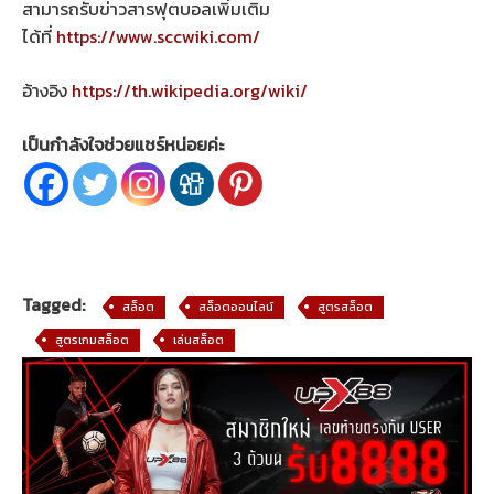
สามารถรับข่าวสารฟุตบอลเพิ่มเติม
ได้ที่
https://www.sccwiki.com/
อ้างอิง
https://th.wikipedia.org/wiki/
เป็นกำลังใจช่วยแชร์หน่อยค่ะ
Tagged:
สล็อต
สล็อตออนไลน์
สูตรสล็อต
สูตรเกมสล็อต
เล่นสล็อต