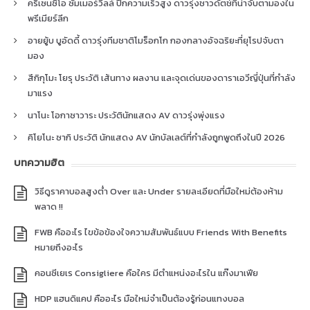
คริเซนซิโอ ซัมเมอร์วิลล์ ปีกความเร็วสูง ดาวรุ่งชาวดัตช์ที่น่าจับตามองใน
พรีเมียร์ลีก
อายยู้บ บูอัดดี้ ดาวรุ่งทีมชาติโมร็อกโก กองกลางอัจฉริยะที่ยุโรปจับตา
มอง
สึกิกุโมะ โยรุ ประวัติ เส้นทาง ผลงาน และจุดเด่นของดาราเอวีญี่ปุ่นที่กำลัง
มาแรง
นาโนะ โอกาซาวาระ ประวัตินักแสดง AV ดาวรุ่งพุ่งแรง
คิโยโนะ ซากิ ประวัติ นักแสดง AV นักบัลเลต์ที่กำลังถูกพูดถึงในปี 2026
บทความฮิต
วิธีดูราคาบอลสูงต่ำ Over และ Under รายละเอียดที่มือใหม่ต้องห้าม
พลาด !!
FWB คืออะไร ไขข้อข้องใจความสัมพันธ์แบบ Friends With Benefits
หมายถึงอะไร
คอนซีเยเร Consigliere คือใคร มีตำแหน่งอะไรใน แก๊งมาเฟีย
HDP แฮนดิแคป คืออะไร มือใหม่จำเป็นต้องรู้ก่อนแทงบอล