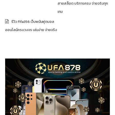
สายสล็อต บริการครบ จ่ายจริงทุก
เกม
รีวิว Fifa356 เว็บพนันฟุตบอล
ออนไลน์ครบวงจร เล่นง่าย จ่ายจริง