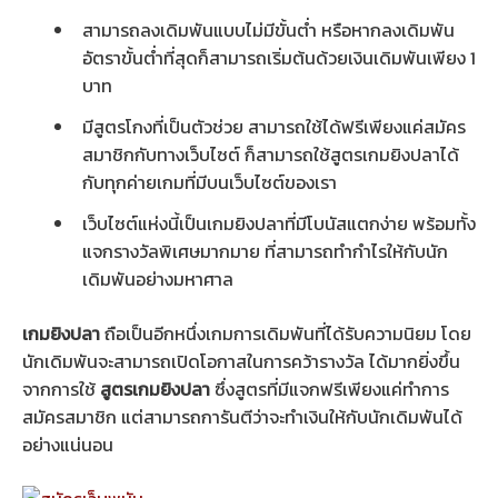
สามารถลงเดิมพันแบบไม่มีขั้นต่ำ หรือหากลงเดิมพัน
อัตราขั้นต่ำที่สุดก็สามารถเริ่มต้นด้วยเงินเดิมพันเพียง 1
บาท
มีสูตรโกงที่เป็นตัวช่วย สามารถใช้ได้ฟรีเพียงแค่สมัคร
สมาชิกกับทางเว็บไซต์ ก็สามารถใช้สูตรเกมยิงปลาได้
กับทุกค่ายเกมที่มีบนเว็บไซต์ของเรา
เว็บไซต์แห่งนี้เป็นเกมยิงปลาที่มีโบนัสแตกง่าย พร้อมทั้ง
แจกรางวัลพิเศษมากมาย ที่สามารถทำกำไรให้กับนัก
เดิมพันอย่างมหาศาล
เกมยิงปลา
ถือเป็นอีกหนึ่งเกมการเดิมพันที่ได้รับความนิยม โดย
นักเดิมพันจะสามารถเปิดโอกาสในการคว้ารางวัล ได้มากยิ่งขึ้น
จากการใช้
สูตรเกมยิงปลา
ซึ่งสูตรที่มีแจกฟรีเพียงแค่ทำการ
สมัครสมาชิก แต่สามารถการันตีว่าจะทำเงินให้กับนักเดิมพันได้
อย่างแน่นอน