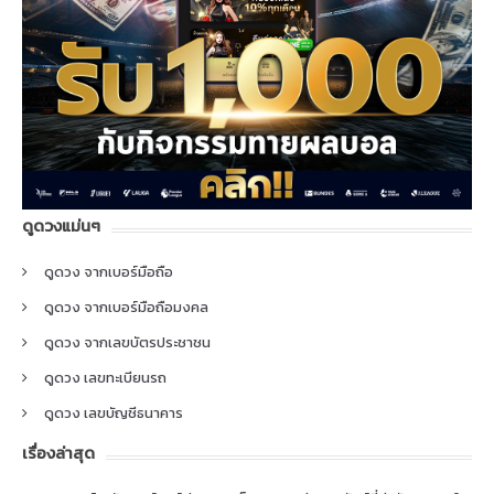
ดูดวงแม่นๆ
ดูดวง จากเบอร์มือถือ
ดูดวง จากเบอร์มือถือมงคล
ดูดวง จากเลขบัตรประชาชน
ดูดวง เลขทะเบียนรถ
ดูดวง เลขบัญชีธนาคาร
เรื่องล่าสุด