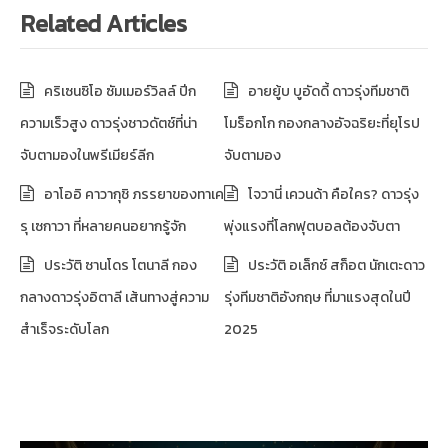
Related Articles
คริเซนซิโอ ซัมเมอร์วิลล์ ปีก
อายยู้บ บูอัดดี้ ดาวรุ่งทีมชาติ
ความเร็วสูง ดาวรุ่งชาวดัตช์ที่น่า
โมร็อกโก กองกลางอัจฉริยะที่ยุโรป
จับตามองในพรีเมียร์ลีก
จับตามอง
อาโออิ คาวากุชิ ภรรยาของทาเค
โจวานี่ เควนด้า คือใคร? ดาวรุ่ง
รุ เซกาวา ที่หลายคนอยากรู้จัก
พุ่งแรงที่โลกฟุตบอลต้องจับตา
ประวัติ ซานโดร โตนาลี กอง
ประวัติ อเล็กซ์ สก็อต นักเตะดาว
กลางดาวรุ่งอิตาลี เส้นทางสู่ความ
รุ่งทีมชาติอังกฤษ ที่มาแรงสุดในปี
สำเร็จระดับโลก
2025