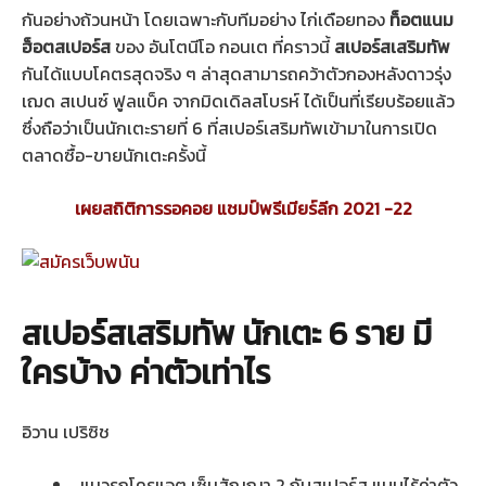
กันอย่างถ้วนหน้า โดยเฉพาะกับทีมอย่าง ไก่เดือยทอง
ท็อตแนม
ฮ็อตสเปอร์ส
ของ อันโตนีโอ กอนเต ที่คราวนี้
สเปอร์สเสริมทัพ
กันได้แบบโคตรสุดจริง ๆ ล่าสุดสามารถคว้าตัวกองหลังดาวรุ่ง
เฌด สเปนซ์ ฟูลแบ็ค จากมิดเดิลสโบรห์ ได้เป็นที่เรียบร้อยแล้ว
ซึ่งถือว่าเป็นนักเตะรายที่ 6 ที่สเปอร์เสริมทัพเข้ามาในการเปิด
ตลาดซื้อ-ขายนักเตะครั้งนี้
เผยสถิติการรอคอย แชมป์พรีเมียร์ลีก 2021 -22
สเปอร์สเสริมทัพ นักเตะ 6 ราย มี
ใครบ้าง ค่าตัวเท่าไร
อิวาน เปริซิช
แนวรุกโครแอต เซ็นสัญญา 2 กับสเปอร์ส แบบไร้ค่าตัว