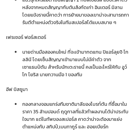
หลังจากหมดสัญญากับต้นสังกัดเก่า อินเตอร์ มิลาน
โดยแข้งรายนี้คาดว่า การย้ายมาของเขาน่าจะสามารถกา
รันตีตำแหน่งตัวจริงในทีมสเปอร์สได้แบบสบาย ๆ
เฟรเซอร์ ฟอร์สเตอร์
นายด่านมือสองคนใหม่ ที่จะเข้ามาทดแทน ปิแอร์ลุยจิ โก
ลลินี โดยเซ็นสัญญาเข้ามาแบบไม่มีค่าตัว จาก
เซาแธมป์ตัน สำหรับนักเตะรายนี้ คงเป็นอะไหร่ให้กับ อูว์
โก โยริส นายทวานมือ 1 ของทีม
อีฟ บิสซูมา
กองกลางจอมแกร่งทีมชาติมาลีของไบรท์ตัน ที่ซื้อมาใน
ราคา 35 ล้านปอนด์ ฤดูกาลที่แล้วทำผลงานได้น่าประทับ
ใจมาก แต่ในทัพของสเปอร์ส คาดว่าน่าจะต้องมาแย่ง
ตำแหน่งกับ สกิปป์,เบนทากูร์ และ ฮอยเบียร์ก