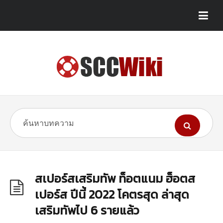
สเปอร์สเสริมทัพ ท็อตแนม ฮ็อตส
เปอร์ส ปีนี้ 2022 โคตรสุด ล่าสุด
เสริมทัพไป 6 รายแล้ว