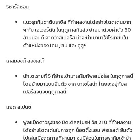
ริชาร์ลิซอน
แนวรุกทีมชาติบราซิล ที่ทำผลงานได้อย่างโดดเด่นมาก
ๆ กับ เอเวอร์ตัน ในฤดูกาลที่แล้ว ย้ายมาด้วยค่าตัว 60
ล้านปอนด์ คาดว่าสเปอร์ส น่าจะนำเขามาใช้โรเทชั่นใน
ตำแหน่งของ เคน , ซน และ คูลูฯ
เกลมองต์ ลองเลต์
นักเตะรายที่ 5 ที่ย้ายเข้ามาเสริมทัพสเปอร์ส ในฤดูกาลนี้
โดยย้ายมาแบบยืมตัว จาก บาเซโลน่า โดยจะอยู่กับส
เปอร์สจนจบฤดูกาลนี้
เฌด สเปนซ์
ฟูลแบ็คดาวรุ่งของ มิดเดิลสโบรห์ วัย 21 ปี ที่ทำผลงาน
ได้อย่างโดดเด่นในการถูก น็อตติ้งแฮม ฟอเรสต์ ยืมตัว
ไปเล่นเมื่อฤดูกาลที่ผ่านมา จนมีส่วนในการพาทีมเจ้าป่า