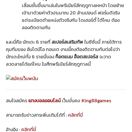
เลื่อนชั้นขึ้นมาเล่นในพรีเมียร์ลีกฤดูกาลหหน้า โดยย้าย
เข้ามาด้วยค่าตัวประมาณ 20 ล้านปอนด์ ฟอร์มดีจริง
แต่จะเบียดตำแหน่งตัวจริงกับ โดเฮอร์ตี้ ได้ไหม ต้อง
ลองติดตามกัน
และนี่คือ นักเตะ 6 รายที่
สเปอร์สเสริมทัพ
ในซีซั่นนี้ ภายใต้การ
คุมทีมของ อันโตนีโอ กอนเต งานนี้คงต้องติดตามกันต่อไปว่า
นักเตะใหม่ทั้ง 6 รายนี้ของ
ท็อตแนม ฮ็อตสเปอร์ส
จะวาด
ลวดลายได้แค่ไหน ในศึกพรีเมียร์ลักฤดูกาลนี้
สนใจสมัคร
แทงบอลออนไลน์
เว็บมั่นคง :
King88games
สามารถรับข่าวสารเพิ่มเติมได้ที่ :
คลิกที่นี่
อ้างอิง :
คลิกที่นี่