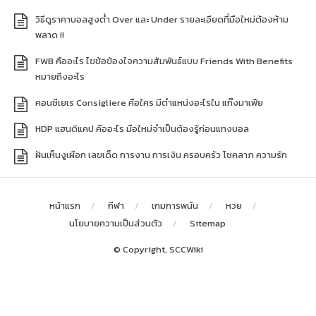
วิธีดูราคาบอลสูงต่ำ Over และ Under รายละเอียดที่มือใหม่ต้องห้าม
พลาด !!
FWB คืออะไร ไขข้อข้องใจความสัมพันธ์แบบ Friends With Benefits
หมายถึงอะไร
คอนซีเยเร Consigliere คือใคร มีตำแหน่งอะไรใน แก๊งมาเฟีย
HDP แฮนดิแคป คืออะไร มือใหม่จำเป็นต้องรู้ก่อนแทงบอล
ฝันเห็นงูเผือก เลขเด็ด การงาน การเงิน ครอบครัว โชคลาภ ความรัก
หน้าแรก
กีฬา
เกมการพนัน
หวย
นโยบายความเป็นส่วนตัว
Sitemap
© Copyright, SCCWiki