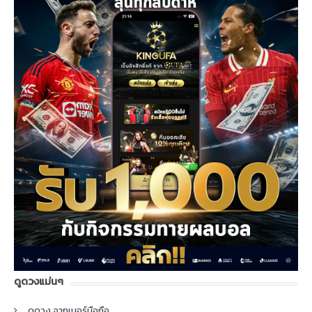
ดูดวงแม่นๆ
ดูดวง จากเบอร์มือถือ