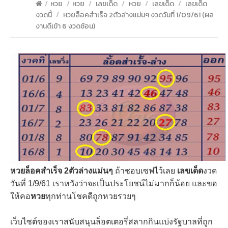
/
หวย
/
หวย
/
เลขเด็ด
/
หวย
/
เลขเด็ด
/
เลขเด็ด
งวดนี้
/
หวยล็อคสำเร็จ 2ตัวล่างแม่นๆ งวดวันที่ 1/09/61 (ผล
งานดีเข้า 6 งวดซ้อน)
หวยล็อคสำเร็จ 2ตัวล่างแม่นๆ
ถ้าชอบเซฟไว้เลย
เลขเด็ด
ง
วด
วันที่ 1/9/61 เราหวังว่าจะเป็นประโยชน์ไม่มากก็น้อย และขอ
ให้คอ
หวย
ทุกท่านโชคดีถูกหวยรวยๆ
เว็บไซต์ของเรา
สนับสนุนล็อตเตอรี่สลากกินแบ่งรัฐบาลที่ถูก