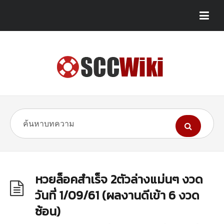
หวยล็อคสำเร็จ 2ตัวล่างแม่นๆ งวด
วันที่ 1/09/61 (ผลงานดีเข้า 6 งวด
ซ้อน)