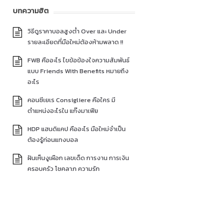
บทความฮิต
วิธีดูราคาบอลสูงต่ำ Over และ Under
รายละเอียดที่มือใหม่ต้องห้ามพลาด !!
FWB คืออะไร ไขข้อข้องใจความสัมพันธ์
แบบ Friends With Benefits หมายถึง
อะไร
คอนซีเยเร Consigliere คือใคร มี
ตำแหน่งอะไรใน แก๊งมาเฟีย
HDP แฮนดิแคป คืออะไร มือใหม่จำเป็น
ต้องรู้ก่อนแทงบอล
ฝันเห็นงูเผือก เลขเด็ด การงาน การเงิน
ครอบครัว โชคลาภ ความรัก