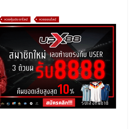
หวยหุ้นประชาไลน์
หวยออนไลน์