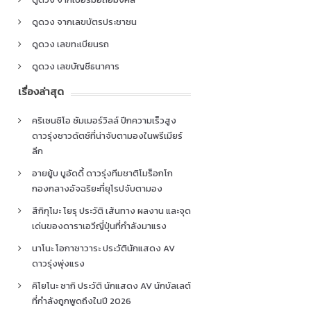
ดูดวง จากเลขบัตรประชาชน
ดูดวง เลขทะเบียนรถ
ดูดวง เลขบัญชีธนาคาร
เรื่องล่าสุด
คริเซนซิโอ ซัมเมอร์วิลล์ ปีกความเร็วสูง
ดาวรุ่งชาวดัตช์ที่น่าจับตามองในพรีเมียร์
ลีก
อายยู้บ บูอัดดี้ ดาวรุ่งทีมชาติโมร็อกโก
กองกลางอัจฉริยะที่ยุโรปจับตามอง
สึกิกุโมะ โยรุ ประวัติ เส้นทาง ผลงาน และจุด
เด่นของดาราเอวีญี่ปุ่นที่กำลังมาแรง
นาโนะ โอกาซาวาระ ประวัตินักแสดง AV
ดาวรุ่งพุ่งแรง
คิโยโนะ ซากิ ประวัติ นักแสดง AV นักบัลเลต์
ที่กำลังถูกพูดถึงในปี 2026