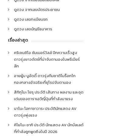
ดูดวง จากเลขบัตรประชาชน
ดูดวง เลขทะเบียนรถ
ดูดวง เลขบัญชีธนาคาร
เรื่องล่าสุด
คริเซนซิโอ ซัมเมอร์วิลล์ ปีกความเร็วสูง
ดาวรุ่งชาวดัตช์ที่น่าจับตามองในพรีเมียร์
ลีก
อายยู้บ บูอัดดี้ ดาวรุ่งทีมชาติโมร็อกโก
กองกลางอัจฉริยะที่ยุโรปจับตามอง
สึกิกุโมะ โยรุ ประวัติ เส้นทาง ผลงาน และจุด
เด่นของดาราเอวีญี่ปุ่นที่กำลังมาแรง
นาโนะ โอกาซาวาระ ประวัตินักแสดง AV
ดาวรุ่งพุ่งแรง
คิโยโนะ ซากิ ประวัติ นักแสดง AV นักบัลเลต์
ที่กำลังถูกพูดถึงในปี 2026