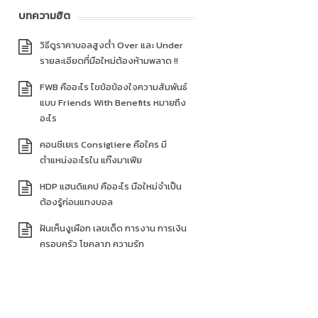
บทความฮิต
วิธีดูราคาบอลสูงต่ำ Over และ Under
รายละเอียดที่มือใหม่ต้องห้ามพลาด !!
FWB คืออะไร ไขข้อข้องใจความสัมพันธ์
แบบ Friends With Benefits หมายถึง
อะไร
คอนซีเยเร Consigliere คือใคร มี
ตำแหน่งอะไรใน แก๊งมาเฟีย
HDP แฮนดิแคป คืออะไร มือใหม่จำเป็น
ต้องรู้ก่อนแทงบอล
ฝันเห็นงูเผือก เลขเด็ด การงาน การเงิน
ครอบครัว โชคลาภ ความรัก