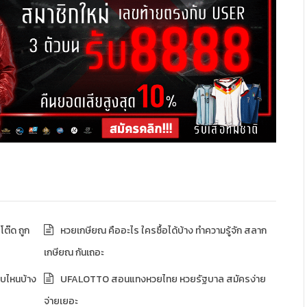
โต๊ด ถูก
หวยเกษียณ คืออะไร ใครซื้อได้บ้าง ทำความรู้จัก สลาก
เกษียณ กันเถอะ
บไหนบ้าง
UFALOTTO สอนแทงหวยไทย หวยรัฐบาล สมัครง่าย
จ่ายเยอะ