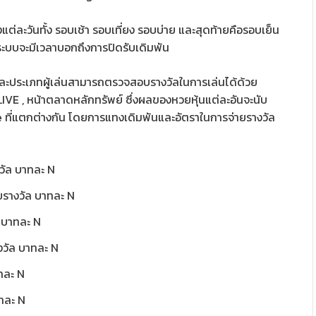
ต่ละวันทั้ง รอบเช้า รอบเที่ยง รอบบ่าย และสุดท้ายคือรอบเย็น
ระบบจะมีเวลาบอกถึงการปิดรับเดิมพัน
ต่ละประเภทผู้เล่นสามารถตรวจสอบรางวัลในการเล่นได้ด้วย
VE , หน้าตลาดหลักทรัพย์ ซึ่งผลของหวยหุ้นแต่ละอันจะนับ
 ที่แตกต่างกัน โดยการแทงเดิมพันและอัตราในการจ่ายรางวัล
วัล บาทละ N
ยรางวัล บาทละ N
ล บาทละ N
งวัล บาทละ N
าทละ N
าทละ N