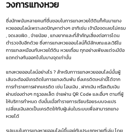
วงการแทงหวย
ซึ่งนักพนันหลายคนที่ชื่นชอบในการแทงหวยใต้ดินก็หันมาแทง
หวยออนไลน์เพราะลดปัญหาต่างๆ อาทิเช่น เจ้ามือจดเลขไม่ครบ
, จดเลขผิด , จ่ายน้อย , แทงยากและที่สำคัญเสี่ยงต่อการโดน
ตำรวจจับอีกด้วย ซึ่งการแทงหวยออนไลน์ก็มีลักษณะและวิธีใน
การแทงเหมือนกับหวยใต้ดิน หวยเถื่อน ทุกอย่างเพียงแต่จะมีข้อ
แตกต่างกันออกไปในบางจุดเท่านั้น
แทงหวยออนไลน์อย่างไร ? สำหรับกาารแทงหวยออนไลน์นั้นผู้
เล้นจะต้องมีเครดิตในการแทงเดิมพัน ซึ่งเครดิตเหล่านี้ได้จาก
การทำรายการฝากเครดิต เช่น โอนเงิน , ฝากเงิน หรือเติมเงิน
ผ่านช่องต่างๆ ทรูวอลเล็ต จ่ายผ่าน QR Code และอื่นๆ ตามที่ผู้
ให้บริการกำหนด ดังนั้นเมื่อทำรายการเรียบร้อยระบบจะแปร
เปลี่ยนเงินสดเป็นเครดิตให้กับผู้เล่นในระบบเพื่อสามารถแทง
หวยได้
รูปแบบในการแทงหวยออนไลน์ขึ้นอยู่กับประเภทหวยที่เล่น โดย