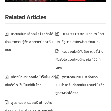
Related Articles
หวยเกษียณ คืออะไร ใครซื้อได้
UFALOTTO สอนแทงหวยไทย
บ้าง ทำความรู้จัก สลากเกษียณ กัน
หวยรัฐบาล สมัครง่าย จ่ายเยอะ
เถอะ
หวยออนไลน์กับล็อตเตอรี่ต่าง
กันยังไง แบบไหนดีกว่ากัน ที่นี่มีคำ
ตอบ
เลือกซื้อหวยออนไลน์ เว็บไหนดีที่
สูตรหวยยี่กีแม่น ๆ ที่อยาก
เชื่อถือได้ เว็บไหนดีที่ไม่โกง
แนะนำ การันตีจากเซียนหวยที่ใช้แล้ว
ถูกรางวัลได้จริง
สูตรหวยฮานอยฟรี เข้าใจง่าย
คำนวณแม่น ๆ กำไรงาม ๆ คอหวยไม่