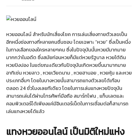
หวยออนไลน์ สำหรับนักเสี่ยงโชค การเล่นเสี่ยงทายตัวเลขเป็น
อีกหนึ่งช่องทางที่หลายคนชื่นชอบ โดยเฉพาะ “หวย” ซึ่งเป็นหนึ่ง
ในทางเลือกของใครหลายๆคน ซึ่งในปัจจุบันนั้นหวยมีมากมาย
มากกว่าในอดีต ซึ่งสมัยก่อนหวยก็มีแต่หวยรัฐบาล หวยใต้ดิน
หวยปิงปอง ในแต่ขณะเดียวกันปัจจุบันเกิดหวยขึ้นมามากมาย
อาทิเช่น หวยลาว , หวยเวียดนาม , หวยฮานอย , หวยหุ้น และหวย
ประเภทอื่นๆ โดยในบางหวยนั้นสามารถแทงตัวเลขได้เกือบ
ตลอด 24 ชั่วโมงเลยทีเดียว โดยในการเล่นแทงหวยปัจจุบัน
สามารถเล่นได้ผ่านโทรศัพท์มือถือ สมาร์ทโฟน , แท็บเลตและ
คอมพิวเตอร์ได้เพียงแค่มีอินเตอร์เน็ตในการเชื่อมต่อก็สามารถ
เล่นแทงหวยได้แล้ว
แทงหวยออนไลน์ เป็นมิติใหม่แห่ง