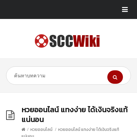
หวยออนไลน์ แทงง่าย ได้เงินจริงแท้
แน่นอน
/
หวยออนไลน์
/
หวยออนไลน์ แทงง่าย ได้เงินจริงแท้
แน่นอน