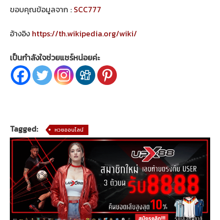
ขอบคุณข้อมูลจาก :
SCC777
อ้างอิง
https://th.wikipedia.org/wiki/
เป็นกำลังใจช่วยแชร์หน่อยค่ะ
Tagged:
หวยออนไลน์