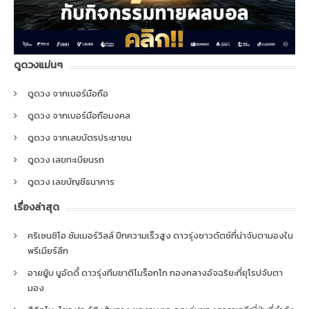
ดูดวงแม่นๆ
ดูดวง จากเบอร์มือถือ
ดูดวง จากเบอร์มือถือมงคล
ดูดวง จากเลขบัตรประชาชน
ดูดวง เลขทะเบียนรถ
ดูดวง เลขบัญชีธนาคาร
เรื่องล่าสุด
คริเซนซิโอ ซัมเมอร์วิลล์ ปีกความเร็วสูง ดาวรุ่งชาวดัตช์ที่น่าจับตามองใน
พรีเมียร์ลีก
อายยู้บ บูอัดดี้ ดาวรุ่งทีมชาติโมร็อกโก กองกลางอัจฉริยะที่ยุโรปจับตา
มอง