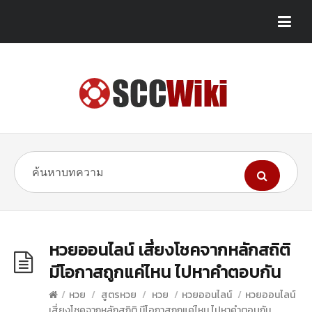
หวยออนไลน์ เสี่ยงโชคจากหลักสถิติ
มีโอกาสถูกแค่ไหน ไปหาคำตอบกัน
/
หวย
/
สูตรหวย
/
หวย
/
หวยออนไลน์
/
หวยออนไลน์
เสี่ยงโชคจากหลักสถิติ มีโอกาสถูกแค่ไหน ไปหาคำตอบกัน