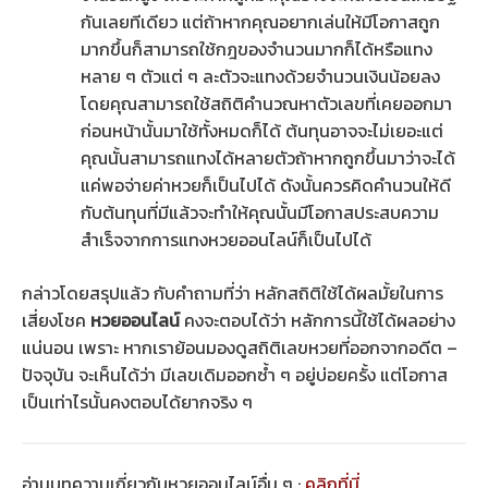
กันเลยทีเดียว แต่ถ้าหากคุณอยากเล่นให้มีโอกาสถูก
มากขึ้นก็สามารถใช้กฎของจำนวนมากก็ได้หรือแทง
หลาย ๆ ตัวแต่ ๆ ละตัวจะแทงด้วยจำนวนเงินน้อยลง
โดยคุณสามารถใช้สถิติคำนวณหาตัวเลขที่เคยออกมา
ก่อนหน้านั้นมาใช้ทั้งหมดก็ได้ ต้นทุนอาจจะไม่เยอะแต่
คุณนั้นสามารถแทงได้หลายตัวถ้าหากถูกขึ้นมาว่าจะได้
แค่พอจ่ายค่าหวยก็เป็นไปได้ ดังนั้นควรคิดคำนวนให้ดี
กับต้นทุนที่มีแล้วจะทำให้คุณนั้นมีโอกาสประสบความ
สำเร็จจากการแทงหวยออนไลน์ก็เป็นไปได้
กล่าวโดยสรุปแล้ว กับคำถามที่ว่า หลักสถิติใช้ได้ผลมั้ยในการ
เสี่ยงโชค
หวยออนไลน์
คงจะตอบได้ว่า หลักการนี้ใช้ได้ผลอย่าง
แน่นอน เพราะ หากเราย้อนมองดูสถิติเลขหวยที่ออกจากอดีต –
ปัจจุบัน จะเห็นได้ว่า มีเลขเดิมออกซ้ำ ๆ อยู่บ่อยครั้ง แต่โอกาส
เป็นเท่าไรนั้นคงตอบได้ยากจริง ๆ
อ่านบทความเกี่ยวกับหวยออนไลน์อื่น ๆ :
คลิกที่นี่