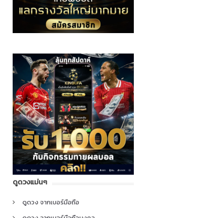
ดูดวงแม่นๆ
ดูดวง จากเบอร์มือถือ
ดูดวง จากเบอร์มือถือมงคล