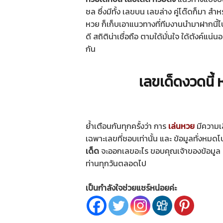
ชล ซึ่งมีทั้ง เลขบน เลขล่าง คู่โต๊ดก็มา สำ
หวย ก็เก็บเอาแนวทางที่ทีมงานนำมาฝากนี้ไป
ดี สถิติน่าเชื่อถือ ตามใด้มั่นใจ ใด้ตังค์แน
กัน
เลขเด็ดงวดนี้
ย้ำเตือนกันทุกครั้งว่า การ
เล่นหวย
มีความเ
เฉพาะเลขที่ชอบเท่านั้น และ ข้อมูลทั่งหมดโ
เด็ด
จะออกเลขอะไร ขอบคุณเจ้าของข้อมูล
ท่านทุกวันตลอดไป
เป็นกำลังใจช่วยแชร์หน่อยค่ะ