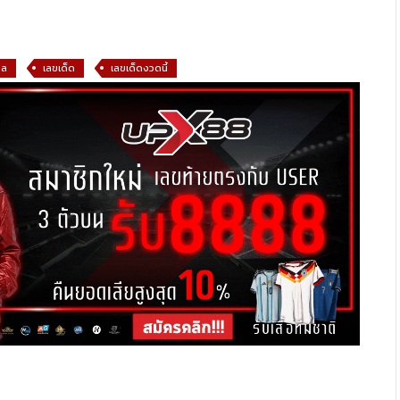
ชล
เลขเด็ด
เลขเด็ดงวดนี้