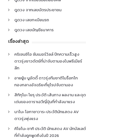
ดูดวง จากเลขบัตรประชาชน
ดูดวง เลขทะเบียนรถ
ดูดวง เลขบัญชีธนาคาร
เรื่องล่าสุด
คริเซนซิโอ ซัมเมอร์วิลล์ ปีกความเร็วสูง
ดาวรุ่งชาวดัตช์ที่น่าจับตามองในพรีเมียร์
ลีก
อายยู้บ บูอัดดี้ ดาวรุ่งทีมชาติโมร็อกโก
กองกลางอัจฉริยะที่ยุโรปจับตามอง
สึกิกุโมะ โยรุ ประวัติ เส้นทาง ผลงาน และจุด
เด่นของดาราเอวีญี่ปุ่นที่กำลังมาแรง
นาโนะ โอกาซาวาระ ประวัตินักแสดง AV
ดาวรุ่งพุ่งแรง
คิโยโนะ ซากิ ประวัติ นักแสดง AV นักบัลเลต์
ที่กำลังถูกพูดถึงในปี 2026