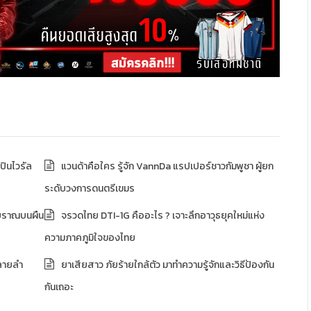
ปินไวรัล
แวนด้าคือใคร รู้จัก VannDa แรปเปอร์ชาวกัมพูชา ผู้ยก
ระดับวงการดนตรีเขมร
บราณบนผืน
จรวดไทย DTI-1G คืออะไร ? เจาะลึกอาวุธยุคใหม่แห่ง
ความภาคภูมิใจของไทย
ลายลำ
ยาเสียสาว ภัยร้ายใกล้ตัว มาทำความรู้จักและวิธีป้องกัน
กันเถอะ