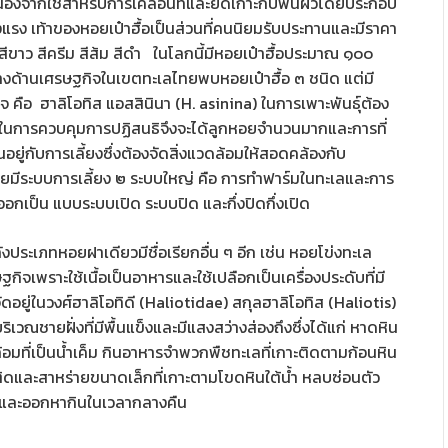
ื่องจากใช้สำหรับการเคลื่อนที่และยึดเกาะกับพื้นผิวโดยประกอบ
งแรง เท้าของหอยเป๋าฮื้อเป็นส่วนที่คนนิยมรับประทานและมีราคา
น สีขาว สีครีม สีส้ม สีดำ ในโลกนี้มีหอยเป๋าฮื้อประมาณ ๑๐๐
างด้านเศรษฐกิจในเขตทะเลไทยพบหอยเป๋าฮื้อ ๓ ชนิด แต่มี
 คือ ฮาลิโอทิส แอสสินินา (H. asinina) ในการเพาะพันธุ์ต้อง
มาะสมในการควบคุมการปฏิสนธิจึงจะได้ลูกหอยจำนวนมากและการที่
นอยู่กับการเลี้ยงซึ่งต้องจัดสิ่งแวดล้อมให้สอดคล้องกับ
อยมีระบบการเลี้ยง ๒ ระบบใหญ่ คือ การทำฟาร์มในทะเลและการ
เป็น แบบระบบเปิด ระบบปิด และกึ่งปิดกึ่งเปิด
หลังประเภทหอยฝาเดียวมีชื่อเรียกอื่น ๆ อีก เช่น หอยโข่งทะเล
กิจเพราะใช้เนื้อเป็นอาหารและใช้เปลือกเป็นเครื่องประดับที่มี
อยู่ในวงศ์ฮาลิโอทิดี (Haliotidae) สกุลฮาลิโอทิส (Haliotis)
ณชายฝั่งที่มีพื้นแข็งและมีแสงสว่างส่องถึงซึ่งได้แก่ หาดหิน
อมที่เป็นน้ำเค็ม กินอาหารจำพวกพืชทะเลที่เกาะติดตามก้อนหิน
ิดและสาหร่ายขนาดเล็กที่เกาะตามโขดหินใต้น้ำ หลบซ่อนตัว
และออกหากินในเวลากลางคืน