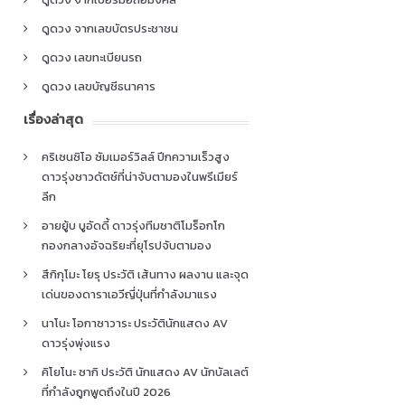
ดูดวง จากเลขบัตรประชาชน
ดูดวง เลขทะเบียนรถ
ดูดวง เลขบัญชีธนาคาร
เรื่องล่าสุด
คริเซนซิโอ ซัมเมอร์วิลล์ ปีกความเร็วสูง
ดาวรุ่งชาวดัตช์ที่น่าจับตามองในพรีเมียร์
ลีก
อายยู้บ บูอัดดี้ ดาวรุ่งทีมชาติโมร็อกโก
กองกลางอัจฉริยะที่ยุโรปจับตามอง
สึกิกุโมะ โยรุ ประวัติ เส้นทาง ผลงาน และจุด
เด่นของดาราเอวีญี่ปุ่นที่กำลังมาแรง
นาโนะ โอกาซาวาระ ประวัตินักแสดง AV
ดาวรุ่งพุ่งแรง
คิโยโนะ ซากิ ประวัติ นักแสดง AV นักบัลเลต์
ที่กำลังถูกพูดถึงในปี 2026