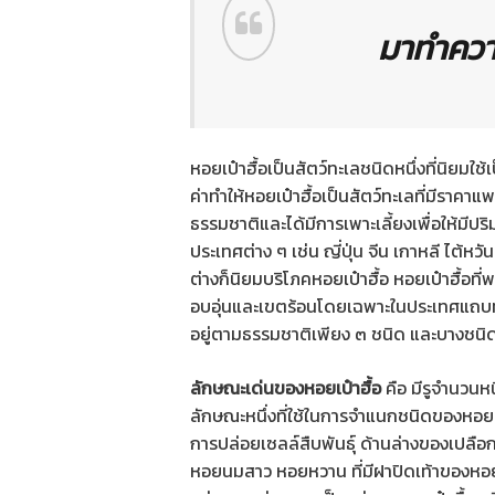
มาทำความ
หอยเป๋าฮื้อเป็นสัตว์ทะเลชนิดหนึ่งที่นิยมใช
ค่าทำให้หอยเป๋าฮื้อเป็นสัตว์ทะเลที่มีราคาแ
ธรรมชาติและได้มีการเพาะเลี้ยงเพื่อให้มีปร
ประเทศต่าง ๆ เช่น ญี่ปุ่น จีน เกาหลี ไต
ต่างก็นิยมบริโภคหอยเป๋าฮื้อ หอยเป๋าฮื้อท
อบอุ่นและเขตร้อนโดยเฉพาะในประเทศแถบทว
อยู่ตามธรรมชาติเพียง ๓ ชนิด และบางชนิดก
ลักษณะเด่นของหอยเป๋าฮื้อ
คือ มีรูจำนวนห
ลักษณะหนึ่งที่ใช้ในการจำแนกชนิดของหอยเป๋า
การปล่อยเซลล์สืบพันธุ์ ด้านล่างของเปลือกไ
หอยนมสาว หอยหวาน ที่มีฝาปิดเท้าของหอยเป