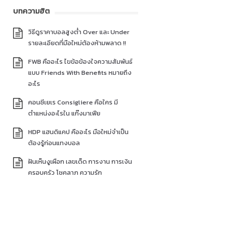
บทความฮิต
วิธีดูราคาบอลสูงต่ำ Over และ Under
รายละเอียดที่มือใหม่ต้องห้ามพลาด !!
FWB คืออะไร ไขข้อข้องใจความสัมพันธ์
แบบ Friends With Benefits หมายถึง
อะไร
คอนซีเยเร Consigliere คือใคร มี
ตำแหน่งอะไรใน แก๊งมาเฟีย
HDP แฮนดิแคป คืออะไร มือใหม่จำเป็น
ต้องรู้ก่อนแทงบอล
ฝันเห็นงูเผือก เลขเด็ด การงาน การเงิน
ครอบครัว โชคลาภ ความรัก