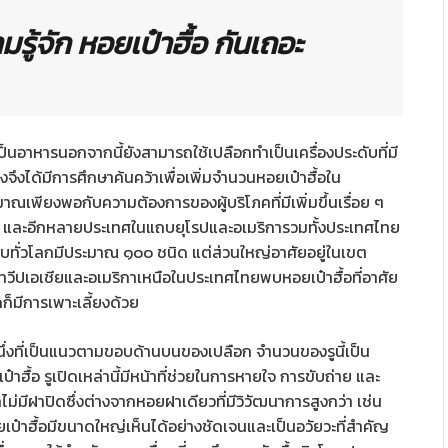
รู้จัก หอยเป๋าฮื้อ กันเถอะ
้เป็นอาหารนอกจากนี้ยังสามารถใช้เปลือกทำเป็นเครื่องประดับที่มี
พงจึงได้มีการศึกษาค้นคว้าเพื่อเพิ่มจำนวนหอยเป๋าฮื้อใน
ิมาณเพียงพอกับความต้องการของผู้บริโภคที่มีเพิ่มขึ้นเรื่อย ๆ
้หวัน และอีกหลายประเทศในแถบยุโรปและอเมริการวมทั้งประเทศไทย
ี่พบทั่วโลกมีประมาณ ๑๐๐ ชนิด แต่ส่วนใหญ่อาศัยอยู่ในเขต
ีปเอเชียและอเมริกาเหนือในประเทศไทยพบหอยเป๋าฮื้อที่อาศัย
็มีการเพาะเลี้ยงด้วย
นึ่งที่เป็นแนวตามขอบด้านบนของเปลือก จำนวนของรูนี้เป็น
ฮื้อ รูเปิดเหล่านี้มีหน้าที่ช่วยในการหายใจ การขับถ่าย และ
ม่มีฝาปิดซึ่งต่างจากหอยฝาเดียวที่มีวิวัฒนาการสูงกว่า เช่น
๋าฮื้อมีขนาดใหญ่เห็นได้อย่างชัดเจนและเป็นอวัยวะที่สำคัญ