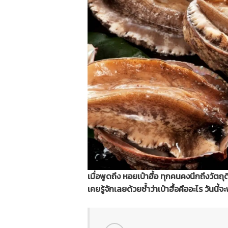
เมื่อพูดถึง หอยเป๋าฮื้อ ทุกคนคงนึกถึงวั
เคยรู้จักเลยด้วยซ้ำว่าเป๋าฮื้อคืออะไร วันนี้