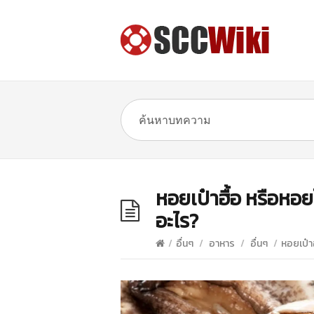
หอยเป๋าฮื้อ หรือหอ
อะไร?
/
อื่นๆ
/
อาหาร
/
อื่นๆ
/
หอยเป๋า