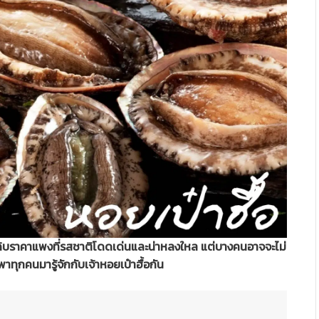
ตถุดิบราคาแพงที่รสชาติโดดเด่นและน่าหลงใหล แต่บางคนอาจจะไม่
จะพาทุกคนมารู้จักกับเจ้าหอยเป๋าฮื้อกัน