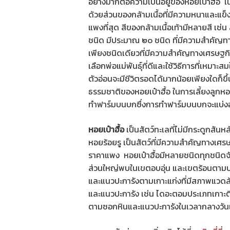
อย่างมากต่อความเป็นอยู่ของหอยเป๋าฮื้อ เน
ด้วยส่วนของกล้ามเนื้อที่มีความหนาและแข็
แพงที่สุด สีของกล้ามเนื้อเท้ามีหลายสี เช่
ชนิด มีประมาณ ๒๐ ชนิด ที่มีความสำคัญท
เพียงชนิดเดียวที่มีความสำคัญทางเศรษฐกิจ
เลือกพ่อแม่พันธุ์ที่ดีและใช้วิธีการที่เห
ตัวอ่อนจะมีชีวิตรอดได้มากน้อยเพียงใดก็ขึ้
ธรรมชาติของหอยเป๋าฮื้อ ในการเลี้ยงลูกห
ทำฟาร์มบนบกซึ่งการทำฟาร์มบนบกจะแบ่งออก
หอยเป๋าฮื้อ
เป็นสัตว์ทะเลที่ไม่มีกระดูกสัน
หอยร้อยรู เป็นสัตว์ที่มีความสำคัญทางเศรษฐ
ราคาแพง หอยเป๋าฮื้อมีหลายชนิดทุกชนิดจัด
ส่วนใหญ่พบในเขตอบอุ่น และเขตร้อนตามบริเว
และแนวปะการังตามเกาะแก่งที่มีสภาพแวดล้
และแนวปะการัง เช่น ไดอะตอมประเภทเกาะต
ตามซอกหินและแนวปะการังในเวลากลางวัน