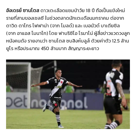
อังเดรย์ ซานโตส
ดาวเตะเลือดแซมบ้าวัย 18 ปี ถือเป็นแข้งใหม่
รายที่สามของเชลซี ในช่วงตลาดนักเตะเดือนมกราคม ต่อจาก
ดาวิด ดาโทร โฟฟาน่า (จาก โมลด์) และ เบอนัวต์ บาเดียชิล
(จาก อาแอส โมนาโก) โดย ฟาบริซิโอ โรมาโน่ ผู้สื่อข่าวแวดวงลูก
หนังคนดัง รายงานว่า ซานโตส ซบสิงห์บลูส์ ด้วยค่าตัว 12.5 ล้าน
ยูโร หรือประมาณ 450 ล้านบาท สัญญาระยะยาว