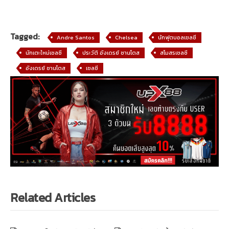
Tagged:
Andre Santos
Chelsea
นักฟุตบอลเชลซี
นักเตะใหม่เชลซี
ประวัติ อังเดรย์ ซานโตส
สโมสรเชลซี
อังเดรย์ ซานโตส
เชลซี
Related Articles