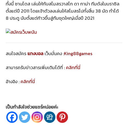
ทั้งนี้ ซานโตส เล่นให้กับสโมสรวาสโก ดา กาม่า ทีมดังในบราซิล
ตั้งแต่ปี 2011 โดยเจ้าตัวลงเล่นให้สโมสรไปทั้งสิ้น 38 นัด ทำได้
8 ประตู นับตั้งแต่ก้าวขึ้นสู่ทีมชุดใหญ่เมื่อปี 2021
สนใจสมัคร
แทงบอล
เว็บมั่นคง :
King88games
สามารถรับข่าวสารเพิ่มเติมได้ที่ :
คลิกที่นี่
อ้างอิง :
คลิกที่นี่
เป็นกำลังใจช่วยแชร์หน่อยค่ะ