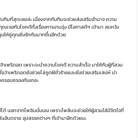
ทิมที่สุดเลยล่ะ เนื่องจากทับทิมจะช่วยส่งเสริมอำนาจ ความ
ให้คุณเจอกับโชคดีทั้งเรื่องการงานรุ่ง มีโอกาสดีๆ เข้ามา สมหวัง
ุนให้คู่คุณยิ่งรักกันมากขึ้นอีกด้วย
บเจ้าเพริดอต เพราะจะนำความโชคดี ความสำเร็จ มาให้กับผู้ที่สวม
่อว่าเพริดอตยังช่วยไล่ภูตผีชั่วร้ายและยังช่วยเสริมเสน่ห์ น่า
ามาครอบครองกันเถอะ
ด้ นอกจากไพลินนั่นเอง เพราะไพลินจะช่วยให้ผู้สวมใส่มีจิตใจที่
ันอันตราย อุปสรรคต่างๆ ที่เข้ามาอีกด้วยนะ