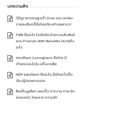
บทความฮิต
วิธีดูราคาบอลสูงต่ำ Over และ Under
รายละเอียดที่มือใหม่ต้องห้ามพลาด !!
FWB คืออะไร ไขข้อข้องใจความสัมพันธ์
แบบ Friends With Benefits หมายถึง
อะไร
คอนซีเยเร Consigliere คือใคร มี
ตำแหน่งอะไรใน แก๊งมาเฟีย
HDP แฮนดิแคป คืออะไร มือใหม่จำเป็น
ต้องรู้ก่อนแทงบอล
ฝันเห็นงูเผือก เลขเด็ด การงาน การเงิน
ครอบครัว โชคลาภ ความรัก