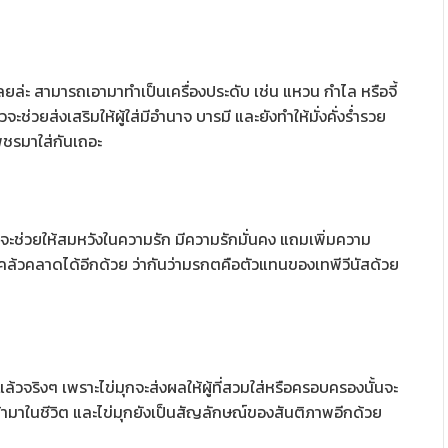
ยล่ะ สามารถเอามาทำเป็นเครื่องประดับ เช่น แหวน กำไล หรือจี้
่วยส่งเสริมให้ผู้ใส่มีอำนาจ บารมี และยังทำให้มั่งคั่งร่ำรวย
พชรมาใส่กันเถอะ
ะช่วยให้สมหวังในความรัก มีความรักมั่นคง แถมเพิ่มความ
ล้วคลาดได้อีกด้วย ว่ากันว่ามรกตคือตัวแทนของเทพีวีนัสด้วย
แล้วจริงๆ เพราะไข่มุกจะส่งผลให้ผู้ที่สวมใส่หรือครอบครองนั้นจะ
ามาในชีวิต และไข่มุกยังเป็นสัญลักษณ์ของสันติภาพอีกด้วย