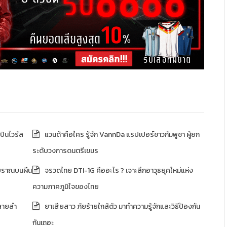
ปินไวรัล
แวนด้าคือใคร รู้จัก VannDa แรปเปอร์ชาวกัมพูชา ผู้ยก
ระดับวงการดนตรีเขมร
บราณบนผืน
จรวดไทย DTI-1G คืออะไร ? เจาะลึกอาวุธยุคใหม่แห่ง
ความภาคภูมิใจของไทย
ลายลำ
ยาเสียสาว ภัยร้ายใกล้ตัว มาทำความรู้จักและวิธีป้องกัน
กันเถอะ