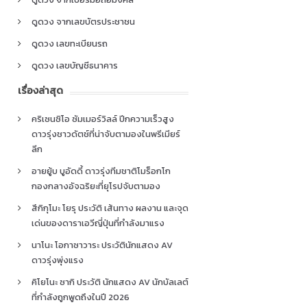
ดูดวง จากเลขบัตรประชาชน
ดูดวง เลขทะเบียนรถ
ดูดวง เลขบัญชีธนาคาร
เรื่องล่าสุด
คริเซนซิโอ ซัมเมอร์วิลล์ ปีกความเร็วสูง
ดาวรุ่งชาวดัตช์ที่น่าจับตามองในพรีเมียร์
ลีก
อายยู้บ บูอัดดี้ ดาวรุ่งทีมชาติโมร็อกโก
กองกลางอัจฉริยะที่ยุโรปจับตามอง
สึกิกุโมะ โยรุ ประวัติ เส้นทาง ผลงาน และจุด
เด่นของดาราเอวีญี่ปุ่นที่กำลังมาแรง
นาโนะ โอกาซาวาระ ประวัตินักแสดง AV
ดาวรุ่งพุ่งแรง
คิโยโนะ ซากิ ประวัติ นักแสดง AV นักบัลเลต์
ที่กำลังถูกพูดถึงในปี 2026