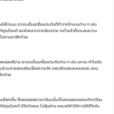
ส่โกเมน อาจจะเป็นเครื่องประดับที่ทำจากโกเมนต่าง ๆ เช่น
ลให้คุณโชคดี แคล้วคลาดจากอันตราย จะทำอะไรก็ประสบความ
ยไม่ถามหาอีกด้วย
รือพลอยสีม่วง อาจจะเป็นเครื่องประดับต่าง ๆ เช่น แหวน กำไลข้อ
กใส่แล้วจะช่วยส่งเสริมเรื่องความรัก แฟนรักแฟนหลงเลยล่ะ แถม
อีกด้วย
สนเยือกเย็น ซึ่งพลอยอความารีนนนั้นเป็นพลอยของคนเกิดเดือน
ห้คุณโชคดี มีจิตใจสงบ ไม่ฟุ้งซ่าน แถมสติทำให้การใช้ชีวิตใน