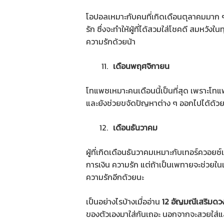
โอปอลเหมาะกับคนที่เกิดเดือนตุลาคมมาก ๆ
รัก ซึ่งจะทำให้ผู้ที่ได้สวมใส่โชคดี สมหวัง
ความรักด้วยน้า
เดือนพฤศจิกายน
โทแพซเหมาะคนเดือนนี้เป็นที่สุด เพราะโทแ
และยังช่วยขจัดปัญหาต่าง ๆ ออกไปได้ด้วย
เดือนธันวาคม
ผู้ที่เกิดเดือนธันวาคมเหมาะกับเทอร์ควอยซ
การเงิน ความรัก แต่ถ้าเป็นเพทายจะช่วยในเ
ความรักอีกด้วยนะ
เป็นอย่างไรบ้างเมื่ออ่าน
12 อัญมณีเสริมดว
ของตัวเองมาใส่กันเถอะ นอกจากจะสวยใส่แล้ว