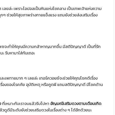
 เลยล่ะ เพราะโอปอลเป็นหินแห่งโชคลาง เป็นเทพเจ้าแห่งความ
ในทุกๆ ช่วยให้สุขภาพร่างกายแข็งแรง แถมยังช่วยส่งเสริมเรื่อง
พซจะทำให้คุณมีความกล้าหาญมากขึ้น มีสติปัญญาดี เป็นที่รัก
นะ รีบหามาใส่กันเถอะ
์และเพทายมาก ๆ เลยล่ะ เทอร์ควอยซ์จะช่วยให้คุณโชคดีเรื่อง
รื่องของโรคภัย อุบัติเหตุ หรือภูตผี แถมสติปัญญาดี มีโชคด้าน
ง
ที่เหมาะกับเราจบแล้วรีบไปหา
อัญมณีเสริมดวงตามเดือนเกิด
ดูดีมีระดับยังช่วยเสริมดวงในเรื่องต่าง ๆ ได้อีกด้วยนะ