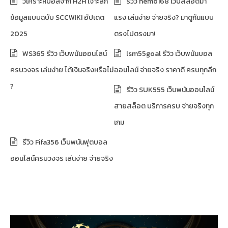
วิเคราะห์บอลจาก H2H เจาะลึก
รีวิว nemo168 เว็บสล็อตมา
ข้อมูลแบบฉบับ SCCWIKI อัปเดต
แรง เล่นง่าย จ่ายจริง? มาดูกันแบบ
2025
ตรงไปตรงมา!
WS365 รีวิว เว็บพนันออนไลน์
lsm55goal รีวิว เว็บพนันบอล
ครบวงจร เล่นง่าย ได้เงินจริงหรือไม่
ออนไลน์ จ่ายจริง ราคาดี ครบทุกลีก
?
รีวิว SUK555 เว็บพนันออนไลน์
สายสล็อต บริการครบ จ่ายจริงทุก
เกม
รีวิว Fifa356 เว็บพนันฟุตบอล
ออนไลน์ครบวงจร เล่นง่าย จ่ายจริง