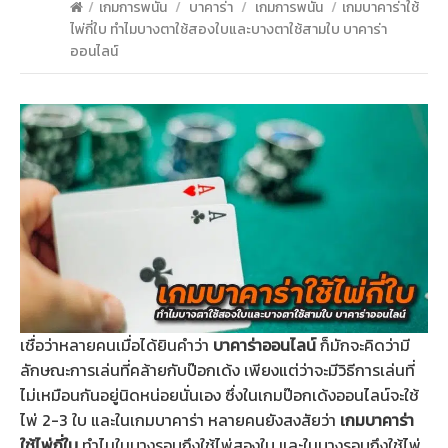
/
เกมการพนัน
/
บาคาร่า
/
เกมการพนัน
/
เกมบาคาร่าใช้
ไพ่กี่ใบ ทำไมบางตาใช้สองใบและบางตาใช้สามใบ บาคาร่า
ออนไลน์
เชื่อว่าหลายคนเมื่อได้ยินคำว่า
บาคาร่าออนไลน์
ก็มักจะคิดว่ามี
ลักษณะการเล่นที่คล้ายกับป๊อกเด้ง เพียงแต่ว่าจะมีวิธีการเล่นที่
ไม่เหมือนกันอยู่นิดหน่อยนั่นเอง ซึ่งในเกมป๊อกเด้งออนไลน์จะใช้
ไพ่ 2-3 ใบ และในเกมบาคาร่า หลายคนยังสงสัยว่า
เกมบาคาร่า
ใช้ไพ่กี่ใบ
ทำไมในบางรอบถึงใช้ไพ่สองใบ และในบางรอบถึงใช้ไพ่