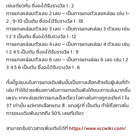
เช่นเดียวกัน ซึ่งจะได้รับรางวัล 1 : 2
การแทงคล่อมตัวเลข 2 เลข – เป็นการแทงตัวเลขคล่อม เช่น 1-
2 , 9-10 เป็นต้น ซึ่งจะได้รับรางวัล 1 : 18
การแทงคล่อมตัวเลข 3 เลข – เป็นการแทงคล่อม 3 ตัวเลข เช่น
1 2 3 เป็นต้น ซึ่งจะได้รับรางวัล 1 : 12
การแทงคล่อมตัวเลข 4 เลข – เป็นการแทงคล่อม 4 ตัวเลข เช่น
1 2 4 5 เป็นต้น ซึ่งจะได้รับรางวัล 1 : 9
การแทงคล่อมตัวเลข 6 เลข – เป็นการแทงล่อม 6 เลข เช่น 1 2
3 4 5 6 เป็นต้น ซึ่งจะได้รับรางวัล 1 : 6
ทั้งนี้รูปแบบในการแทงเดิมพันนั้นเป็นทางเลือกสำหรับผู้เล่นที่ทำ
เล่น ทำให้ช่วยเพิ่มอกาสในการแทงเดิมพันให้ชนะการเล่นมากขึ้น
เพราะ หากเล่นแต่การแทงเต็งเดี่ยว โอกาสในการถูกจะมีแค่ 1 ใน
37 เท่านั้น แต่หากเลือกแทง สี , แทงคู่/คี่ เป็นต้น ทำให้โอกาสใน
การชนะเดิมพันมากถึง 50% เลยทีเดียว
สามารถรับข่าวสารเพิ่มเติมได้ที่
https://www.sccwiki.com/