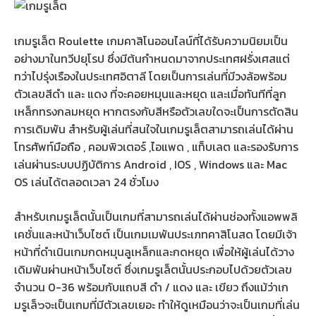
เกมรูเล็ต Roulette เกมคาสิโนออนไลน์ที่ได้รับความนิยมเป็น
อย่างมาในทวีปยุโรป ซึ่งมีต้นกำหนดมาจากประเทศฝรั่งเศสแต่
ทว่าไปรุ่งเรืองในประเทศอิตาลี โดยเป็นการเล่นที่มีวงล้อพร้อม
ตัวเลขสีดำ และ แดง ที่จะคอยหมุนและหยุด และเมื่อทันทีที่ลูก
เหล็กทรงกลมหยุด หากตรงกับสีหรือตัวเลขใดจะเป็นการตัดสิน
การเดิมพัน สำหรับผู้เล่นที่สนใจในเกมรูเล็ตสามารถเล่นได้ผ่าน
โทรศัพท์มือถือ , คอมพิวเตอร์ ,ไอแพด , แท็บเลต และรองรับการ
เล่นผ่านระบบปฏิบัติการ Android , IOS , Windows และ Mac
OS เล่นได้ตลอดเวลา 24 ชั่วโมง
สำหรับเกมรูเล็ตนั้นเป็นเกมที่สามารถเล่นได้ผ่านช่องทั้งแอพพลิ
เคชั่นและหน้าเว็บไซต์ เป็นเกมเมพันประเภทคาสิโนสด โดยมีเจ้า
หน้าที่ดำเนินเกมกดหมุนลูเหล็กและกดหยุด เพื่อให้ผู้เล่นได้วาง
เดิมพันผ่านหน้าเว็บไซต์ ซึ่งเกมรูเล็ตนั้นประกอบไปด้วยตัวเลข
จำนวน 0-36 พร้อมกับแถบสี ดำ / แดง และ เขียว ถึงแม้ว่าเก
มรูเล็๖จะเป็นเกมที่มีตัวเลขเยอะ ทำให้ดูเหมือนว่าจะเป็นเกมที่เล่น