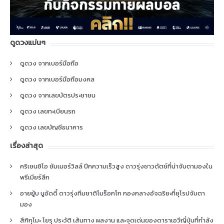
ดูดวงแม่นๆ
ดูดวง จากเบอร์มือถือ
ดูดวง จากเบอร์มือถือมงคล
ดูดวง จากเลขบัตรประชาชน
ดูดวง เลขทะเบียนรถ
ดูดวง เลขบัญชีธนาคาร
เรื่องล่าสุด
คริเซนซิโอ ซัมเมอร์วิลล์ ปีกความเร็วสูง ดาวรุ่งชาวดัตช์ที่น่าจับตามองใน
พรีเมียร์ลีก
อายยู้บ บูอัดดี้ ดาวรุ่งทีมชาติโมร็อกโก กองกลางอัจฉริยะที่ยุโรปจับตา
มอง
สึกิกุโมะ โยรุ ประวัติ เส้นทาง ผลงาน และจุดเด่นของดาราเอวีญี่ปุ่นที่กำลัง