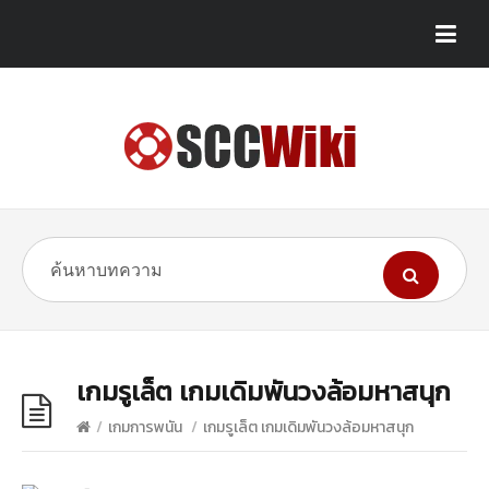
เกมรูเล็ต เกมเดิมพันวงล้อมหาสนุก
/
เกมการพนัน
/
เกมรูเล็ต เกมเดิมพันวงล้อมหาสนุก