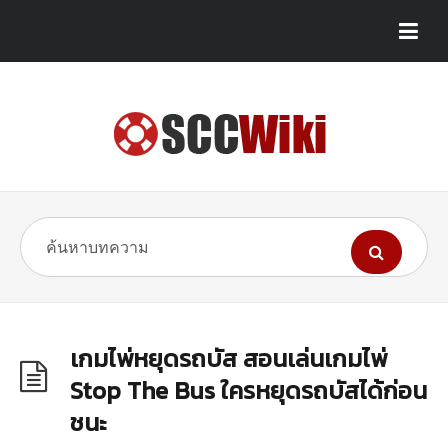
เกมไพ่หยุดรถบัส สอนเล่นเกมไพ่
Stop The Bus ใครหยุดรถบัสได้ก่อน
ชนะ