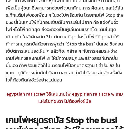
ไพ่ 1 ใบ เพื่อให้ตัวเองได้ชุดไพ่ที่มีแต้มใกล้เคียงกับ 31 มากที่สุด
เพื่อเป็นผู้ชนะ ซึ่งสามารถช่วยพัฒนาทักษะการ คิดเลข และได้ลุ้น
ระทึกแต้มไพ่ของเพื่อน ๆ ในวงไปพร้อมกัน โดยเกมไพ่ Stop the
bus นี้เป็นเกมไพ่ที่มีคอนเซ็ปต์ในการเล่นไม่ยาก คือ แข่งกันจั่ว
ไพ่ให้ได้ไพ่ที่ดีที่สุด ซึ่งจะต้องเป็นผู้เล่นคนแรกที่ได้แต้มในชุด
เดียวกัน ใกล้เคียงกับ 31 แต้มมากที่สุด ใครได้ไพ่ดีที่สุดแล้วให้
ทำการหยุดรถบัสด้วยการพูดว่า “Stop the bus” นั่นเอง ซึ่งคอน
เซ็ปต์การเล่นมองเผิน ๆ แล้วก็จะ คล้าย ๆ กับการผสมระหว่าง
เกมไพ่แคงและเกมไพ่ 31 ให้มีความสนุกและสร้างสรรค์มากขึ้น
นั่นเอง ถ้าพร้อมแล้วก็ไปเตรียมไพ่ป๊อกมาตรฐาน 1 สำรับ 52 ใบ
และมาดูวิธีการเล่นกันได้เลย บอกเลยว่าถ้าได้ลองเล่นสักครั้งยัง
ไงก็ต้องติดใจชัวร์อย่างแน่นอน
egyptian rat screw วิธีเล่นเกมไพ่ egyp tian ra t scre w เกม
แห่งโชคชะตา ไม่ต้องพึ่งฝีมือ
เกมไพ่หยุดรถบัส Stop the bus!