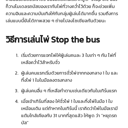
ก็วางโมเดลรถบัสของเราทับไพ่ที่วางคว่ำไว้ด้วย ก็จะช่วยเพิ่ม
ความอินและความบันเทิงให้กับกลุ่มผู้เล่นได้มากขึ้น รวมถึงการ
เล่นแบบนี้ยังได้ภาพสวย ๆ ถ่ายไปลงโซเชียลกันด้วยนะ
วิธีการเล่นไพ่ Stop the bus
เริ่มด้วยการแจกไพ่ให้ผู้เล่นคนละ 3 ใบเท่า ๆ กัน ไพ่ที่
เหลือคว่ำไว้สำหรับจั่ว
ผู้เล่นคนแรกเริ่มด้วยการจั่วไพ่จากกองกลาง 1 ใบ และ
ทิ้งไพ่ 1 ใบในมือลงตรงกลาง
ผู้เล่นคนอื่น ๆ ที่เหลือทำตามเช่นเดียวกันในเทิร์นแรก
เมื่อเข้าเทิร์นที่สอง ให้จั่วไพ่ 1 ใบและทิ้งไพ่ในมือ 1 ใบ
เหมือนเดิม แต่ถ้าหากในเทิร์นนี้ เราคิดว่าไพ่ในมือเรามี
แต้มใกล้เคียงกับ 31 มากที่สุดแล้ว ให้พูด ว่า “หยุดรถ
บัส”