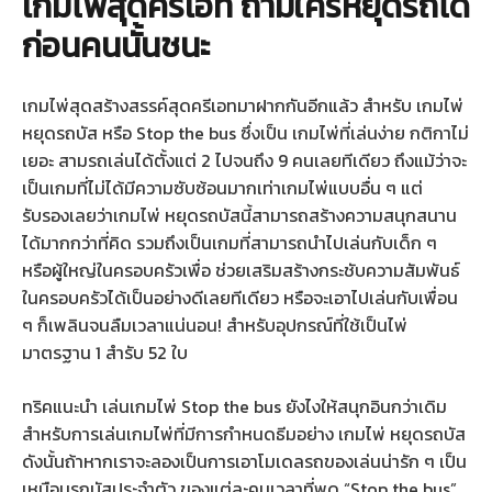
เกมไพ่สุดครีเอท ถ้ามีใครหยุดรถได้
ก่อนคนนั้นชนะ
เกมไพ่สุดสร้างสรรค์สุดครีเอทมาฝากกันอีกแล้ว สำหรับ เกมไพ่
หยุดรถบัส หรือ Stop the bus ซึ่งเป็น เกมไพ่ที่เล่นง่าย กติกาไม่
เยอะ สามรถเล่นได้ตั้งแต่ 2 ไปจนถึง 9 คนเลยทีเดียว ถึงแม้ว่าจะ
เป็นเกมที่ไม่ได้มีความซับซ้อนมากเท่าเกมไพ่แบบอื่น ๆ แต่
รับรองเลยว่าเกมไพ่ หยุดรถบัสนี้สามารถสร้างความสนุกสนาน
ได้มากกว่าที่คิด รวมถึงเป็นเกมที่สามารถนำไปเล่นกับเด็ก ๆ
หรือผู้ใหญ่ในครอบครัวเพื่อ ช่วยเสริมสร้างกระชับความสัมพันธ์
ในครอบครัวได้เป็นอย่างดีเลยทีเดียว หรือจะเอาไปเล่นกับเพื่อน
ๆ ก็เพลินจนลืมเวลาแน่นอน! สำหรับอุปกรณ์ที่ใช้เป็นไพ่
มาตรฐาน 1 สำรับ 52 ใบ
ทริคแนะนำ เล่นเกมไพ่ Stop the bus ยังไงให้สนุกอินกว่าเดิม
สำหรับการเล่นเกมไพ่ที่มีการกำหนดธีมอย่าง เกมไพ่ หยุดรถบัส
ดังนั้นถ้าหากเราจะลองเป็นการเอาโมเดลรถของเล่นน่ารัก ๆ เป็น
เหมือนรถบัสประจำตัว ของแต่ละคนเวลาที่พูด “Stop the bus”