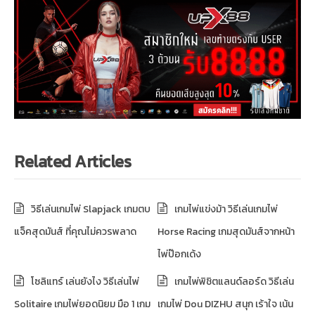
Related Articles
วิธีเล่นเกมไพ่ Slapjack เกมตบ
เกมไพ่แข่งม้า วิธีเล่นเกมไพ่
แจ็คสุดมันส์ ที่คุณไม่ควรพลาด
Horse Racing เกมสุดมันส์จากหน้า
ไพ่ป๊อกเด้ง
โซลิแทร์ เล่นยังไง วิธีเล่นไพ่
เกมไพ่พิชิตแลนด์ลอร์ด วิธีเล่น
Solitaire เกมไพ่ยอดนิยม มือ 1 เกม
เกมไพ่ Dou DIZHU สนุก เร้าใจ เน้น