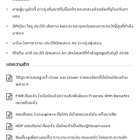
อายยู้บ บูอัดดี้ ดาวรุ่งทีมชาติโมร็อกโก กองกลางอัจฉริยะที่ยุโรปจับตา
มอง
สึกิกุโมะ โยรุ ประวัติ เส้นทาง ผลงาน และจุดเด่นของดาราเอวีญี่ปุ่นที่กำลัง
มาแรง
นาโนะ โอกาซาวาระ ประวัตินักแสดง AV ดาวรุ่งพุ่งแรง
คิโยโนะ ซากิ ประวัติ นักแสดง AV นักบัลเลต์ที่กำลังถูกพูดถึงในปี 2026
บทความฮิต
วิธีดูราคาบอลสูงต่ำ Over และ Under รายละเอียดที่มือใหม่ต้องห้าม
พลาด !!
FWB คืออะไร ไขข้อข้องใจความสัมพันธ์แบบ Friends With Benefits
หมายถึงอะไร
คอนซีเยเร Consigliere คือใคร มีตำแหน่งอะไรใน แก๊งมาเฟีย
HDP แฮนดิแคป คืออะไร มือใหม่จำเป็นต้องรู้ก่อนแทงบอล
ฝันเห็นงูเผือก เลขเด็ด การงาน การเงิน ครอบครัว โชคลาภ ความรัก