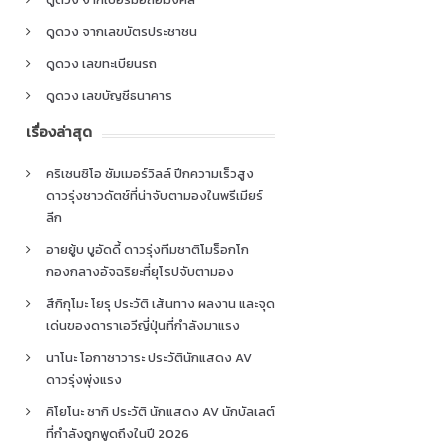
ดูดวง จากเลขบัตรประชาชน
ดูดวง เลขทะเบียนรถ
ดูดวง เลขบัญชีธนาคาร
เรื่องล่าสุด
คริเซนซิโอ ซัมเมอร์วิลล์ ปีกความเร็วสูง
ดาวรุ่งชาวดัตช์ที่น่าจับตามองในพรีเมียร์
ลีก
อายยู้บ บูอัดดี้ ดาวรุ่งทีมชาติโมร็อกโก
กองกลางอัจฉริยะที่ยุโรปจับตามอง
สึกิกุโมะ โยรุ ประวัติ เส้นทาง ผลงาน และจุด
เด่นของดาราเอวีญี่ปุ่นที่กำลังมาแรง
นาโนะ โอกาซาวาระ ประวัตินักแสดง AV
ดาวรุ่งพุ่งแรง
คิโยโนะ ซากิ ประวัติ นักแสดง AV นักบัลเลต์
ที่กำลังถูกพูดถึงในปี 2026