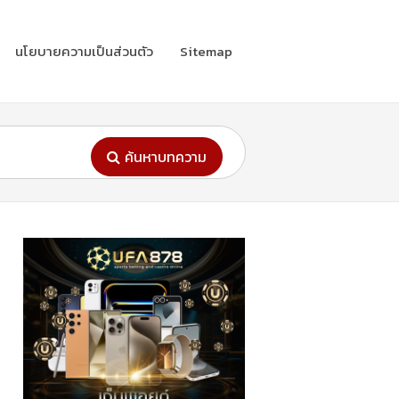
นโยบายความเป็นส่วนตัว
Sitemap
ค้นหาบทความ