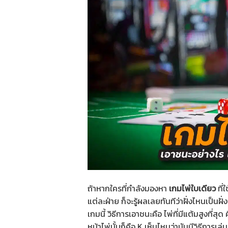
ถ้าหากใครที่กำลังมองหา
เกมไพ่ใบเดียว
ที่
แต่ละฝ่าย ก็จะรู้ผลเลยทันทีว่าฝั่งไหนเป็นฝั่
เกมนี้ วิธีการเอาชนะคือ ไพ่ที่มีแต้มสูงที่สุด 
หน้าไพ่นั้นก็คือ K เห็นไหมว่ามันมีวิธีการ