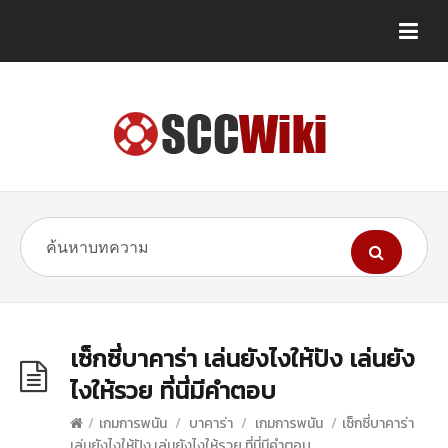
เซ็กซี่บาคาร่า เล่นยังไงให้ปัง เล่นยัง
ไงให้รวย ที่นี่มีคำตอบ
/
เกมการพนัน
/
บาคาร่า
/
เกมการพนัน
/
เซ็กซี่บาคาร่า
เล่นยังไงให้ปัง เล่นยังไงให้รวย ที่นี่มีคำตอบ