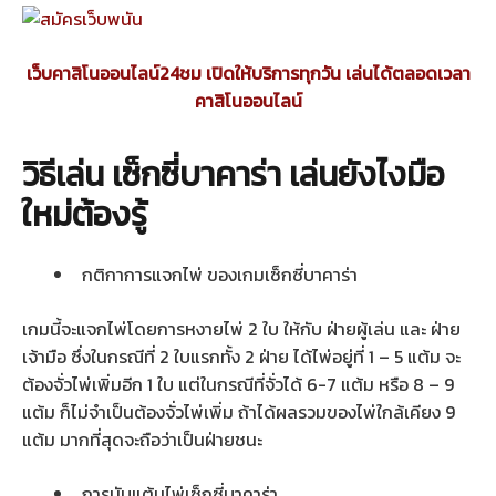
เว็บคาสิโนออนไลน์24ชม เปิดให้บริการทุกวัน เล่นได้ตลอดเวลา
คาสิโนออนไลน์
วิธีเล่น เซ็กซี่บาคาร่า เล่นยังไงมือ
ใหม่ต้องรู้
กติกาการแจกไพ่ ของเกมเซ็กซี่บาคาร่า
เกมนี้จะแจกไพ่โดยการหงายไพ่ 2 ใบ ให้กับ ฝ่ายผู้เล่น และ ฝ่าย
เจ้ามือ ซึ่งในกรณีที่ 2 ใบแรกทั้ง 2 ฝ่าย ได้ไพ่อยู่ที่ 1 – 5 แต้ม จะ
ต้องจั่วไพ่เพิ่มอีก 1 ใบ แต่ในกรณีที่จั่วได้ 6-7 แต้ม หรือ 8 – 9
แต้ม ก็ไม่จำเป็นต้องจั่วไพ่เพิ่ม ถ้าได้ผลรวมของไพ่ใกล้เคียง 9
แต้ม มากที่สุดจะถือว่าเป็นฝ่ายชนะ
การนับแต้มไพ่เซ็กซี่บาคาร่า