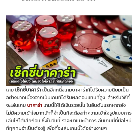
เกม
เซ็กซี่บาคาร่า
เป็นอีกหนึ่งเกมบาคาร่าที่ได้รับความนิยมเป็น
อย่างมากเนื่องจากเป็นเกมที่ได้รับผลตอบแทนที่สูง สำหรับวิธีที่
จะเล่นเกม
บาคาร่า
เกมนี้ให้ได้เงินรวยนั้น ในอันดับแรกหากยัง
ไม่มีความเข้าใจมากนักก็จำเป็นที่จะต้องทำความเข้าใจรูปแบบการ
เล่นให้ได้เสียก่อน ซึ่งในวันนี้เราจะมาแนะนำการเล่นเกมนี้ที่มือใหม่
ที่ทุกคนจำเป็นต้องรู้ เพื่อที่จะเล่นเกมนี้ได้อย่างง่ายๆ