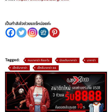
เป็นกำลังใจช่วยแชร์หน่อยค่ะ
Tagged:
ทบบาคาร่า คืออะไร
นับแต้มบาคาร่า
บาคาร่า
เซ็กซี่บาคาร่า
เซ็กซี่บาคาร่า 66