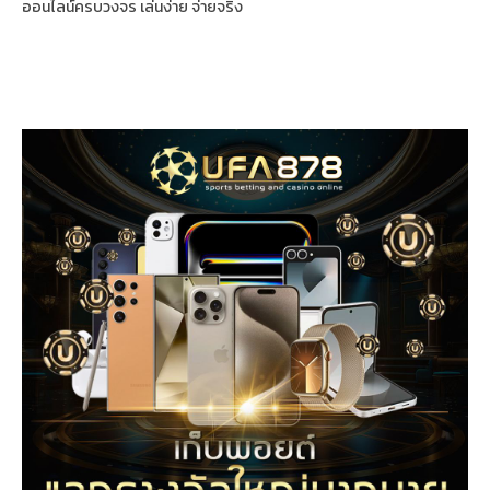
ออนไลน์ครบวงจร เล่นง่าย จ่ายจริง