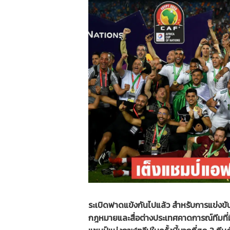
ระเบิดฟาดแข้งกันไปแล้ว สำหรับการแข่งขัน
กฎหมายและสื่อต่างประเทศคาดการณ์ทีมที่ม