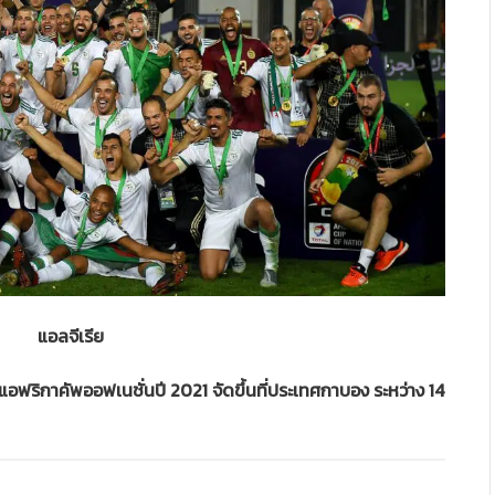
แอลจีเรีย
อแอฟริกาคัพออฟเนชั่นปี 2021 จัดขึ้นที่ประเทศกาบอง ระหว่าง 14