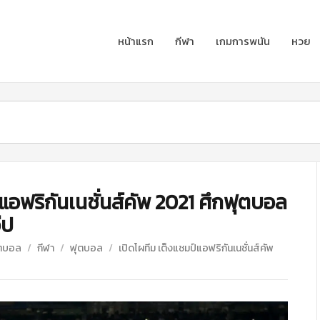
หน้าแรก
กีฬา
เกมการพนัน
หวย
แอฟริกันเนชั่นส์คัพ 2021 ศึกฟุตบอล
ีป
ุตบอล
/
กีฬา
/
ฟุตบอล
/
เปิดโผทีม เต็งแชมป์แอฟริกันเนชั่นส์คัพ