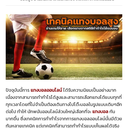
ปัจจุบันนี้การ
แทงบอลออนไลน์
ได้รับความนิยมเป็นอย่างมาก
เนื่องจากสามารถทำกำไรได้สูงและสามารถเลือกแทงได้แบบทุกที่
ทุกเวลาโดยที่ไม่จำเป็นต้องเดินทางไปโต๊ะบอลในรูปแบบเดิมๆอีก
ต่อไป ทำให้ นักพนันออนไลน์ส่วนใหญ่เลือกที่จะ
แทงบอล
กัน
มากขึ้น ซึ่งเทคนิคการทำกำไรจากการแทงบอลออนไลน์นั้นมีด้วย
กันหลายเทคนิค แต่เทคนิคที่สามารถทำกำไรแบบเห็นผลได้จริง