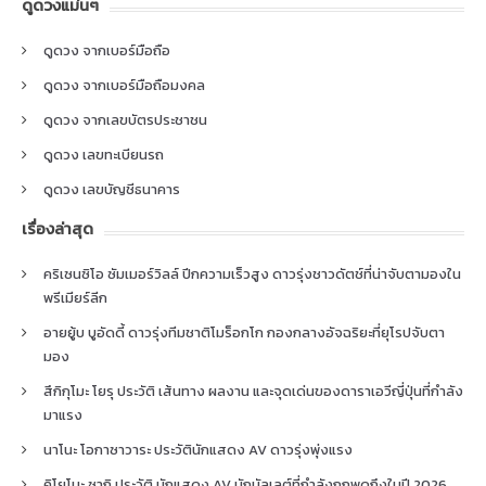
ดูดวงแม่นๆ
ดูดวง จากเบอร์มือถือ
ดูดวง จากเบอร์มือถือมงคล
ดูดวง จากเลขบัตรประชาชน
ดูดวง เลขทะเบียนรถ
ดูดวง เลขบัญชีธนาคาร
เรื่องล่าสุด
คริเซนซิโอ ซัมเมอร์วิลล์ ปีกความเร็วสูง ดาวรุ่งชาวดัตช์ที่น่าจับตามองใน
พรีเมียร์ลีก
อายยู้บ บูอัดดี้ ดาวรุ่งทีมชาติโมร็อกโก กองกลางอัจฉริยะที่ยุโรปจับตา
มอง
สึกิกุโมะ โยรุ ประวัติ เส้นทาง ผลงาน และจุดเด่นของดาราเอวีญี่ปุ่นที่กำลัง
มาแรง
นาโนะ โอกาซาวาระ ประวัตินักแสดง AV ดาวรุ่งพุ่งแรง
คิโยโนะ ซากิ ประวัติ นักแสดง AV นักบัลเลต์ที่กำลังถูกพูดถึงในปี 2026