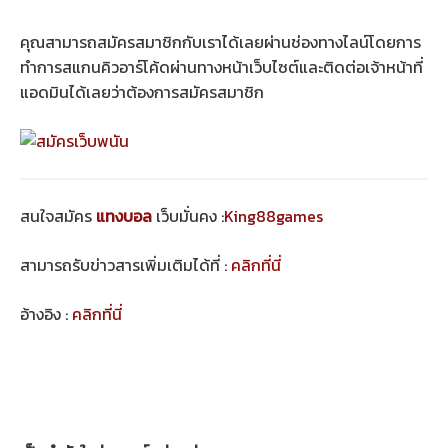
คุณสามารถสมัครสมาชิกกับเราได้เลยผ่านช่องทางไลน์โดยการ
ทำการสแกนคิวอาร์โค้ดผ่านทางหน้าเว็บไซต์และติดต่อเจ้าหน้าที่
แอดมินได้เลยว่าต้องการสมัครสมาชิก
สนใจสมัคร
แทงบอล
เว็บมั่นคง :
King88games
สามารถรับข่าวสารเพิ่มเติมได้ที่ :
คลิกที่นี่
อ้างอิง :
คลิกที่นี่