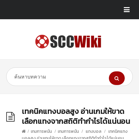
เทคนิคแทงบอลสูง อ่านเกมให้ขาด
เลือกแทงจากสถิติทำกำไรได้แน่นอน
/
เกมการพนัน
/
เกมการพนัน
/
แทงบอล
/
เทคนิคแทง
บอลสูง อ่านเกมให้ขาด เลือกแทงจากสถิติทำกำไรได้แน่นอน