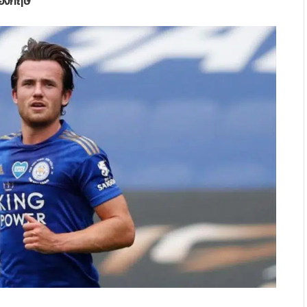
 อังกฤษ