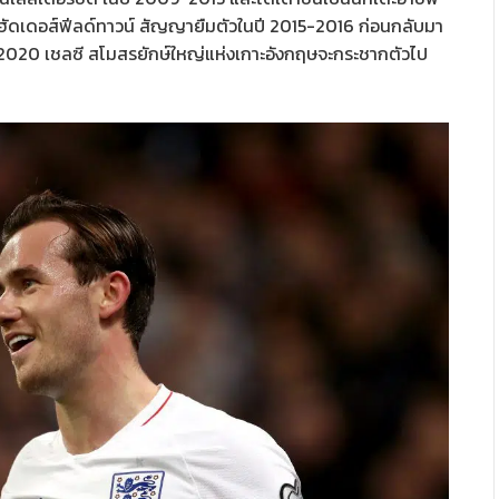
กับฮัดเดอส์ฟีลด์ทาวน์ สัญญายืมตัวในปี 2015-2016 ก่อนกลับมา
ะปี 2020 เชลซี สโมสรยักษ์ใหญ่แห่งเกาะอังกฤษจะกระชากตัวไป