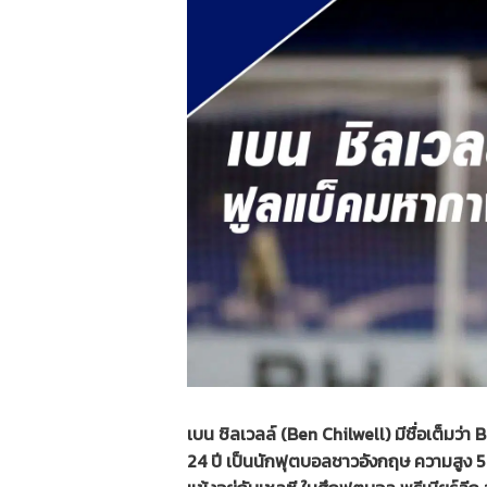
เบน ชิลเวลล์ (Ben Chilwell) มีชื่อเต็มว่า
24 ปี เป็นนักฟุตบอลชาวอังกฤษ ความสูง 5 ฟ