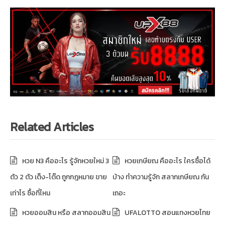
Related Articles
หวย N3 คืออะไร รู้จักหวยใหม่ 3
หวยเกษียณ คืออะไร ใครซื้อได้
ตัว 2 ตัว เต็ง-โต๊ด ถูกกฎหมาย ขาย
บ้าง ทำความรู้จัก สลากเกษียณ กัน
เท่าไร ซื้อที่ไหน
เถอะ
หวยออมสิน หรือ สลากออมสิน
UFALOTTO สอนแทงหวยไทย