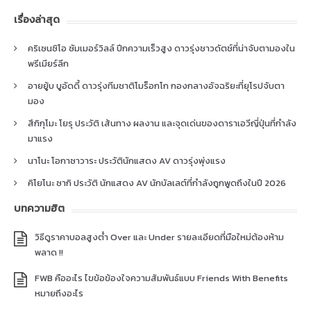
เรื่องล่าสุด
คริเซนซิโอ ซัมเมอร์วิลล์ ปีกความเร็วสูง ดาวรุ่งชาวดัตช์ที่น่าจับตามองใน
พรีเมียร์ลีก
อายยู้บ บูอัดดี้ ดาวรุ่งทีมชาติโมร็อกโก กองกลางอัจฉริยะที่ยุโรปจับตา
มอง
สึกิกุโมะ โยรุ ประวัติ เส้นทาง ผลงาน และจุดเด่นของดาราเอวีญี่ปุ่นที่กำลัง
มาแรง
นาโนะ โอกาซาวาระ ประวัตินักแสดง AV ดาวรุ่งพุ่งแรง
คิโยโนะ ซากิ ประวัติ นักแสดง AV นักบัลเลต์ที่กำลังถูกพูดถึงในปี 2026
บทความฮิต
วิธีดูราคาบอลสูงต่ำ Over และ Under รายละเอียดที่มือใหม่ต้องห้าม
พลาด !!
FWB คืออะไร ไขข้อข้องใจความสัมพันธ์แบบ Friends With Benefits
หมายถึงอะไร