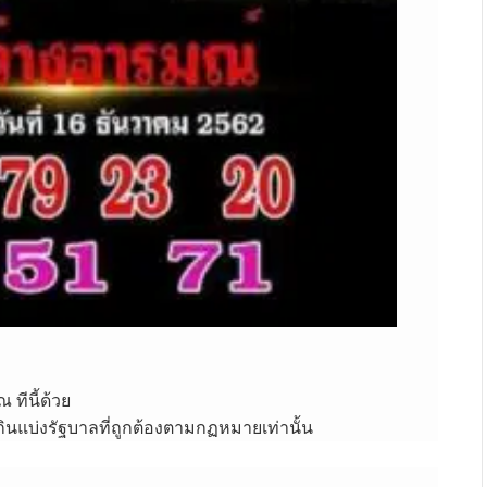
ทีนี้ด้วย
ินแบ่งรัฐบาลที่ถูกต้องตามกฏหมายเท่านั้น