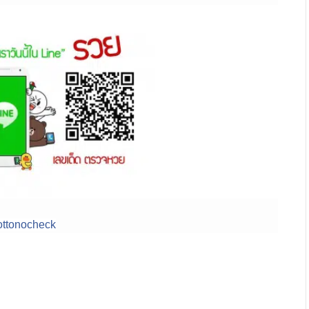
/lottonocheck