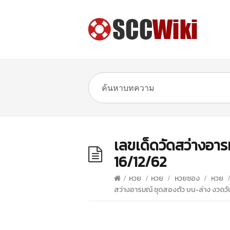
เลขเด็ดวัดสว่างอาร
16/12/62
/
หวย
/
หวย
/
หวยซอง
/
หวย
สว่างอารมณ์ ชุดสองตัว บน-ล่าง งวดวัน