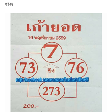
จริงๆ