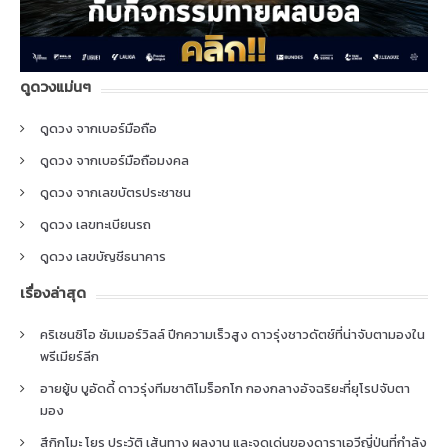
ดูดวงแม่นๆ
ดูดวง จากเบอร์มือถือ
ดูดวง จากเบอร์มือถือมงคล
ดูดวง จากเลขบัตรประชาชน
ดูดวง เลขทะเบียนรถ
ดูดวง เลขบัญชีธนาคาร
เรื่องล่าสุด
คริเซนซิโอ ซัมเมอร์วิลล์ ปีกความเร็วสูง ดาวรุ่งชาวดัตช์ที่น่าจับตามองใน
พรีเมียร์ลีก
อายยู้บ บูอัดดี้ ดาวรุ่งทีมชาติโมร็อกโก กองกลางอัจฉริยะที่ยุโรปจับตา
มอง
สึกิกุโมะ โยรุ ประวัติ เส้นทาง ผลงาน และจุดเด่นของดาราเอวีญี่ปุ่นที่กำลัง