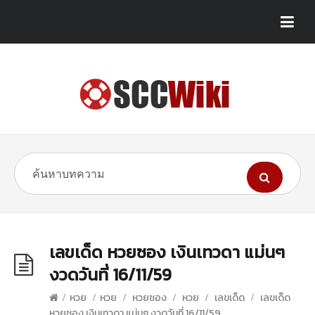
เลขเด็ด หวยซอง เงินเทวดา แม่นๆ
งวดวันที่ 16/11/59
/
หวย
/
หวย
/
หวยซอง
/
หวย
/
เลขเด็ด
/
เลขเด็ด
หวยซอง เงินเทวดา แม่นๆ งวดวันที่ 16/11/59