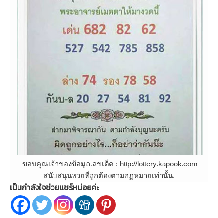
ขอบคุณเจ้าของข้อมูลเลขเด็ด : http://lottery.kapook.com
สนับสนุนหวยที่ถูกต้องตามกฏหมายเท่านั้น.
เป็นกำลังใจช่วยแชร์หน่อยค่ะ