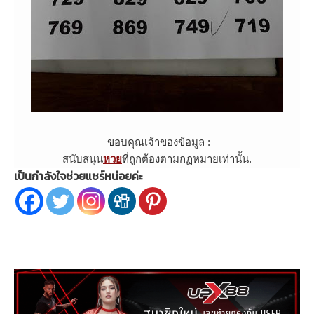
ขอบคุณเจ้าของข้อมูล :
สนับสนุน
หวย
ที่ถูกต้องตามกฏหมายเท่านั้น.
เป็นกำลังใจช่วยแชร์หน่อยค่ะ