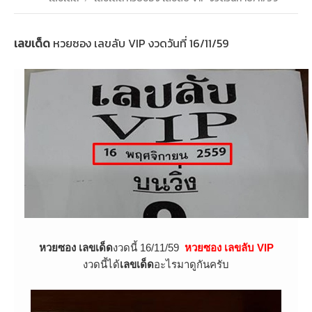
เลขเด็ด
หวยซอง เลขลับ VIP งวดวันที่ 16/11/59
หวยซอง เลขเด็ด
งวดนี้
16/11/59
หวยซอง เลขลับ VIP
งวดนี้ได้
เลขเด็ด
อะไรมาดูกันครับ