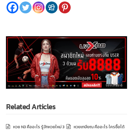
Related Articles
หวย N3 คืออะไร รู้จักหวยใหม่ 3
หวยเกษียณ คืออะไร ใครซื้อได้