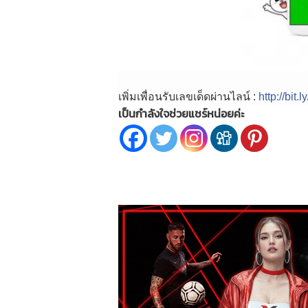
เพิ่มเพื่อนรับเลขเด็ดผ่านไลน์ :
http://bit.
เป็นกำลังใจช่วยแชร์หน่อยค่ะ