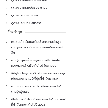
ดูดวง จากเลขบัตรประชาชน
ดูดวง เลขทะเบียนรถ
ดูดวง เลขบัญชีธนาคาร
เรื่องล่าสุด
คริเซนซิโอ ซัมเมอร์วิลล์ ปีกความเร็วสูง
ดาวรุ่งชาวดัตช์ที่น่าจับตามองในพรีเมียร์
ลีก
อายยู้บ บูอัดดี้ ดาวรุ่งทีมชาติโมร็อกโก
กองกลางอัจฉริยะที่ยุโรปจับตามอง
สึกิกุโมะ โยรุ ประวัติ เส้นทาง ผลงาน และจุด
เด่นของดาราเอวีญี่ปุ่นที่กำลังมาแรง
นาโนะ โอกาซาวาระ ประวัตินักแสดง AV
ดาวรุ่งพุ่งแรง
คิโยโนะ ซากิ ประวัติ นักแสดง AV นักบัลเลต์
ที่กำลังถูกพูดถึงในปี 2026