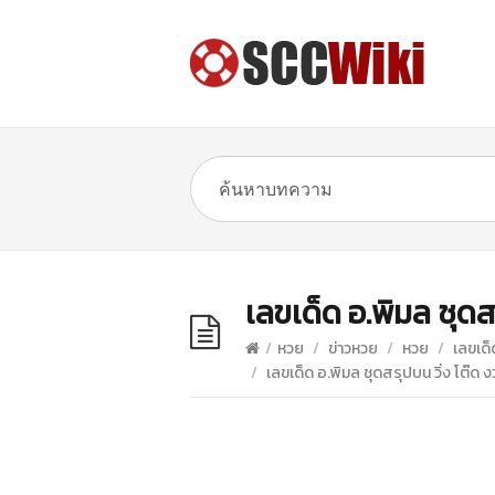
เลขเด็ด อ.พิมล ชุดสร
/
หวย
/
ข่าวหวย
/
หวย
/
เลขเด็
/
เลขเด็ด อ.พิมล ชุดสรุปบน วิ่ง โต๊ด ง