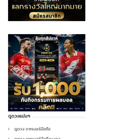
ดูดวงแม่นๆ
ดูดวง จากเบอร์มือถือ
ดูดวง จากเบอร์มือถือมงคล