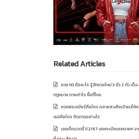
Related Articles
หวย N3 คืออะไร รู้จักหวยใหม่ 3 ตัว 2 ตัว เต็ง-
กฎหมาย ขายเท่าไร ซื้อที่ไหน
หวยฟองเบียร์คือใคร คลายสงสัยเจ้าแม่ให้
เธอคือใคร ติดตามอย่างไร
เลขเด็ดงวดนี้ 1/2/67 เลขทะเบียนรถนายก จา
ที่ ครม.สัญจร