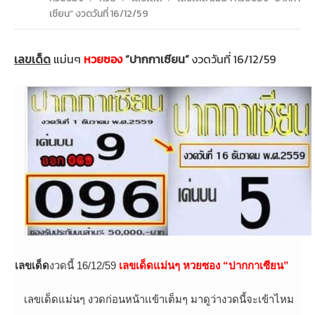
เซียน” งวดวันที่ 16/12/59
เลขเด็ด
แม่นๆ
หวยซอง
“ปากกาเซียน”
งวดวันที่ 16/12/59
เลขเด็ด
งวดนี้
16/12/59
เลขเด็ดแม่นๆ หวยซอง “ปากกาเซียน”
เลขเด็ดแม่นๆ งวดก่อนหน้าเเข้าเต็มๆ
มาดูว่างวดนี้จะเข้าไหม