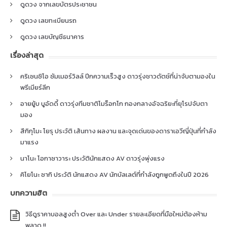
ดูดวง จากเลขบัตรประชาชน
ดูดวง เลขทะเบียนรถ
ดูดวง เลขบัญชีธนาคาร
เรื่องล่าสุด
คริเซนซิโอ ซัมเมอร์วิลล์ ปีกความเร็วสูง ดาวรุ่งชาวดัตช์ที่น่าจับตามองใน
พรีเมียร์ลีก
อายยู้บ บูอัดดี้ ดาวรุ่งทีมชาติโมร็อกโก กองกลางอัจฉริยะที่ยุโรปจับตา
มอง
สึกิกุโมะ โยรุ ประวัติ เส้นทาง ผลงาน และจุดเด่นของดาราเอวีญี่ปุ่นที่กำลัง
มาแรง
นาโนะ โอกาซาวาระ ประวัตินักแสดง AV ดาวรุ่งพุ่งแรง
คิโยโนะ ซากิ ประวัติ นักแสดง AV นักบัลเลต์ที่กำลังถูกพูดถึงในปี 2026
บทความฮิต
วิธีดูราคาบอลสูงต่ำ Over และ Under รายละเอียดที่มือใหม่ต้องห้าม
พลาด !!