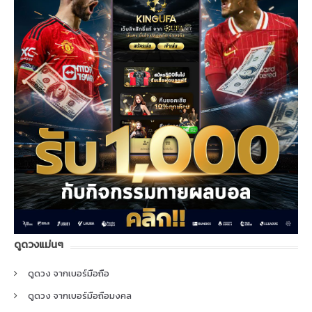
ดูดวงแม่นๆ
ดูดวง จากเบอร์มือถือ
ดูดวง จากเบอร์มือถือมงคล