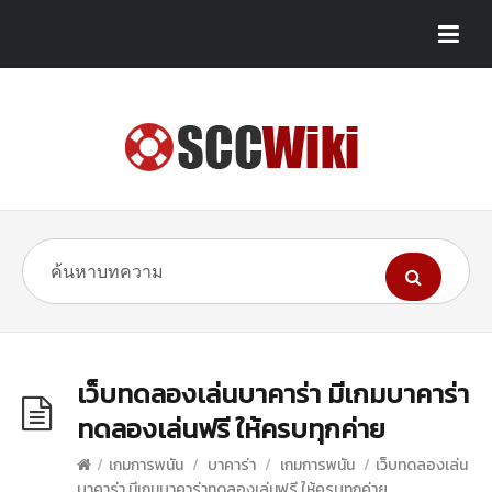
เว็บทดลองเล่นบาคาร่า มีเกมบาคาร่า
ทดลองเล่นฟรี ให้ครบทุกค่าย
/
เกมการพนัน
/
บาคาร่า
/
เกมการพนัน
/
เว็บทดลองเล่น
บาคาร่า มีเกมบาคาร่าทดลองเล่นฟรี ให้ครบทุกค่าย