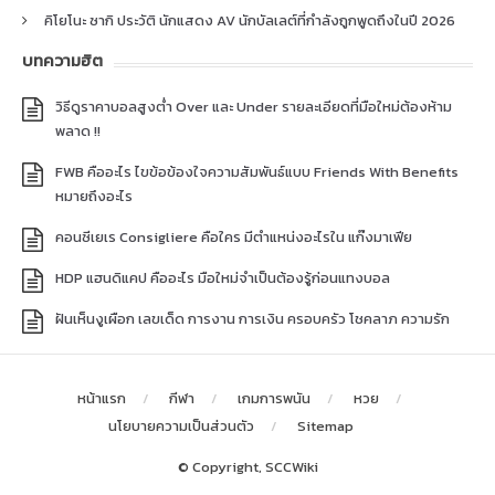
คิโยโนะ ซากิ ประวัติ นักแสดง AV นักบัลเลต์ที่กำลังถูกพูดถึงในปี 2026
บทความฮิต
วิธีดูราคาบอลสูงต่ำ Over และ Under รายละเอียดที่มือใหม่ต้องห้าม
พลาด !!
FWB คืออะไร ไขข้อข้องใจความสัมพันธ์แบบ Friends With Benefits
หมายถึงอะไร
คอนซีเยเร Consigliere คือใคร มีตำแหน่งอะไรใน แก๊งมาเฟีย
HDP แฮนดิแคป คืออะไร มือใหม่จำเป็นต้องรู้ก่อนแทงบอล
ฝันเห็นงูเผือก เลขเด็ด การงาน การเงิน ครอบครัว โชคลาภ ความรัก
หน้าแรก
กีฬา
เกมการพนัน
หวย
นโยบายความเป็นส่วนตัว
Sitemap
© Copyright, SCCWiki