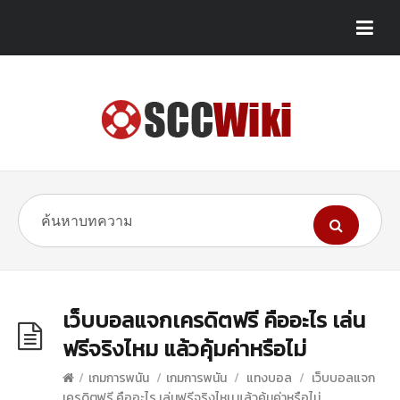
เว็บบอลแจกเครดิตฟรี คืออะไร เล่น
ฟรีจริงไหม แล้วคุ้มค่าหรือไม่
/
เกมการพนัน
/
เกมการพนัน
/
แทงบอล
/
เว็บบอลแจก
เครดิตฟรี คืออะไร เล่นฟรีจริงไหม แล้วคุ้มค่าหรือไม่