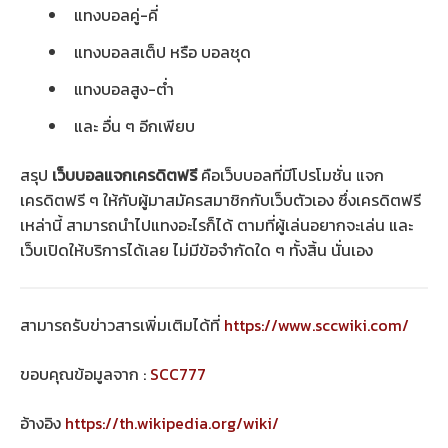
แทงบอลคู่-คี่
แทงบอลสเต็ป หรือ บอลชุด
แทงบอลสูง-ต่ำ
และ อื่น ๆ อีกเพียบ
สรุป
เว็บบอลแจกเครดิตฟรี
คือเว็บบอลที่มีโปรโมชั่น แจก
เครดิตฟรี ๆ ให้กับผู้มาสมัครสมาชิกกับเว็บตัวเอง ซึ่งเครดิตฟรี
เหล่านี้ สามารถนำไปแทงอะไรก็ได้ ตามที่ผู้เล่นอยากจะเล่น และ
เว็บเปิดให้บริการได้เลย ไม่มีข้อจำกัดใด ๆ ทั้งสิ้น นั่นเอง
สามารถรับข่าวสารเพิ่มเติมได้ที่
https://www.sccwiki.com/
ขอบคุณข้อมูลจาก :
SCC777
อ้างอิง
https://th.wikipedia.org/wiki/