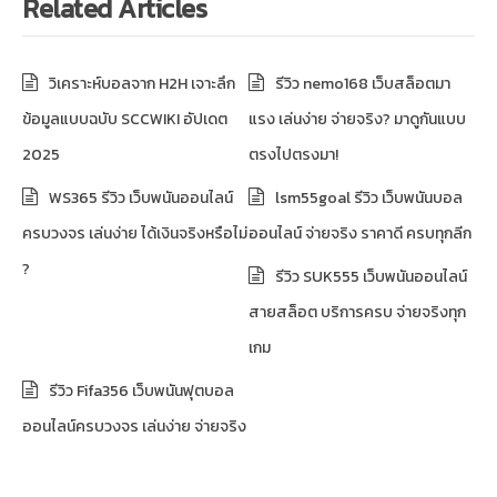
Related Articles
วิเคราะห์บอลจาก H2H เจาะลึก
รีวิว nemo168 เว็บสล็อตมา
ข้อมูลแบบฉบับ SCCWIKI อัปเดต
แรง เล่นง่าย จ่ายจริง? มาดูกันแบบ
2025
ตรงไปตรงมา!
WS365 รีวิว เว็บพนันออนไลน์
lsm55goal รีวิว เว็บพนันบอล
ครบวงจร เล่นง่าย ได้เงินจริงหรือไม่
ออนไลน์ จ่ายจริง ราคาดี ครบทุกลีก
?
รีวิว SUK555 เว็บพนันออนไลน์
สายสล็อต บริการครบ จ่ายจริงทุก
เกม
รีวิว Fifa356 เว็บพนันฟุตบอล
ออนไลน์ครบวงจร เล่นง่าย จ่ายจริง