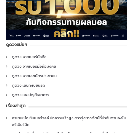
ดูดวงแม่นๆ
ดูดวง จากเบอร์มือถือ
ดูดวง จากเบอร์มือถือมงคล
ดูดวง จากเลขบัตรประชาชน
ดูดวง เลขทะเบียนรถ
ดูดวง เลขบัญชีธนาคาร
เรื่องล่าสุด
คริเซนซิโอ ซัมเมอร์วิลล์ ปีกความเร็วสูง ดาวรุ่งชาวดัตช์ที่น่าจับตามองใน
พรีเมียร์ลีก