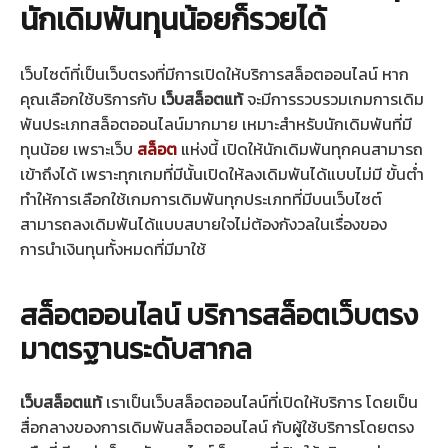
นักเดิมพันทุนน้อยก็รวยได้
เว็บไซต์ที่เป็นเว็บตรงที่มีการเปิดให้บริการสล็อตออนไลน์ หาก
คุณเลือกใช้บริการกับ
เว็บสล็อตแท้
จะมีการรวบรวมเกมการเดิม
พันประเภทสล็อตออนไลน์มากมาย เหมาะสำหรับนักเดิมพันที่มี
ทุนน้อย เพราะเว็บ
สล็อต
แห่งนี้ เปิดให้นักเดิมพันทุกคนสามารถ
เข้าถึงได้ เพราะทุกเกมที่มีนั้นเปิดให้ลงเดิมพันได้แบบไม่มี ขั้นต่ำ
ทำให้การเลือกใช้เกมการเดิมพันทุกประเภทที่มีบนเว็บไซต์
สามารถลงเดิมพันได้แบบสบายใจไม่ต้องกังวลในเรื่องของ
การนำเงินทุนทั้งหมดที่มีมาใช้
สล็อตออนไลน์
บริการสล็อตเว็บตรง
มาตรฐานระดับสากล
เว็บสล็อตแท้
เราเป็นเว็บสล็อตออนไลน์ที่เปิดให้บริการ โดยเป็น
สื่อกลางของการเดิมพันสล็อตออนไลน์ กับผู้ใช้บริการโดยตรง