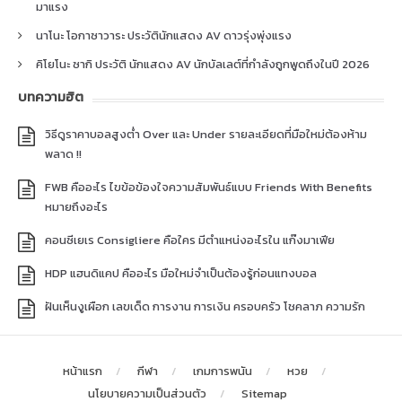
มาแรง
นาโนะ โอกาซาวาระ ประวัตินักแสดง AV ดาวรุ่งพุ่งแรง
คิโยโนะ ซากิ ประวัติ นักแสดง AV นักบัลเลต์ที่กำลังถูกพูดถึงในปี 2026
บทความฮิต
วิธีดูราคาบอลสูงต่ำ Over และ Under รายละเอียดที่มือใหม่ต้องห้าม
พลาด !!
FWB คืออะไร ไขข้อข้องใจความสัมพันธ์แบบ Friends With Benefits
หมายถึงอะไร
คอนซีเยเร Consigliere คือใคร มีตำแหน่งอะไรใน แก๊งมาเฟีย
HDP แฮนดิแคป คืออะไร มือใหม่จำเป็นต้องรู้ก่อนแทงบอล
ฝันเห็นงูเผือก เลขเด็ด การงาน การเงิน ครอบครัว โชคลาภ ความรัก
หน้าแรก
กีฬา
เกมการพนัน
หวย
นโยบายความเป็นส่วนตัว
Sitemap