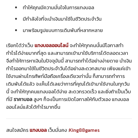
ทำให้คุณมีความมั่นใจในการแทงบอล
มีกำลังใจที่จะนำเงินมาใช้ในชีวิตประจำวัน
มาพร้อมรูปแบบการเดิมพันที่หลากหลาย
เรียกได้ว่าเว็บ
แทงบอลออนไลน์
จะทำให้ทุกคนนั้นมีโอกาสทำ
กำไรได้ง่ายมากที่สุด และสามารถเข้ามาใช้บริการได้ตลอดเวลา
จึงทำให้การหาเงินในปัจจุบันนี้ สามารถทำได้อย่างง่ายดาย นำเงิน
กำไรออกมาใช้ในชีวิตประจำวันได้อย่างสะดวกสบาย เพียงแค่เข้า
ใช้งานผ่านโทรศัพท์มือถือเครื่องเดียวเท่านั้น ก็สามารถทำการ
เดิมพันได้แล้ว จะเห็นได้เลยว่าการที่คุณได้เข้ามาใช้งานในทุกวัน
นี้ จะทำให้ทุกคนแทงบอลได้ง่าย สะดวกรวดเร็ว และยิ่งถ้าเป็นเว็บ
ที่มี
ราคาบอล
สูงๆ ก็จะเป็นการเปิดโอกาสให้กับตัวเอง แทงบอล
ออนไลน์แล้วได้กำไรมากขึ้น
สนใจสมัคร
แทงบอล
เว็บมั่นคง :
King88games