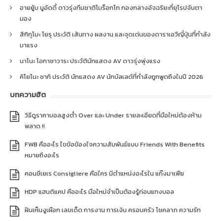
อายยู้บ บูอัดดี้ ดาวรุ่งทีมชาติโมร็อกโก กองกลางอัจฉริยะที่ยุโรปจับตา
มอง
สึกิกุโมะ โยรุ ประวัติ เส้นทาง ผลงาน และจุดเด่นของดาราเอวีญี่ปุ่นที่กำลัง
มาแรง
นาโนะ โอกาซาวาระ ประวัตินักแสดง AV ดาวรุ่งพุ่งแรง
คิโยโนะ ซากิ ประวัติ นักแสดง AV นักบัลเลต์ที่กำลังถูกพูดถึงในปี 2026
บทความฮิต
วิธีดูราคาบอลสูงต่ำ Over และ Under รายละเอียดที่มือใหม่ต้องห้าม
พลาด !!
FWB คืออะไร ไขข้อข้องใจความสัมพันธ์แบบ Friends With Benefits
หมายถึงอะไร
คอนซีเยเร Consigliere คือใคร มีตำแหน่งอะไรใน แก๊งมาเฟีย
HDP แฮนดิแคป คืออะไร มือใหม่จำเป็นต้องรู้ก่อนแทงบอล
ฝันเห็นงูเผือก เลขเด็ด การงาน การเงิน ครอบครัว โชคลาภ ความรัก