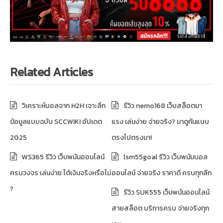
Related Articles
วิเคราะห์บอลจาก H2H เจาะลึก
รีวิว nemo168 เว็บสล็อตมา
ข้อมูลแบบฉบับ SCCWIKI อัปเดต
แรง เล่นง่าย จ่ายจริง? มาดูกันแบบ
2025
ตรงไปตรงมา!
WS365 รีวิว เว็บพนันออนไลน์
lsm55goal รีวิว เว็บพนันบอล
ครบวงจร เล่นง่าย ได้เงินจริงหรือไม่
ออนไลน์ จ่ายจริง ราคาดี ครบทุกลีก
?
รีวิว SUK555 เว็บพนันออนไลน์
สายสล็อต บริการครบ จ่ายจริงทุก