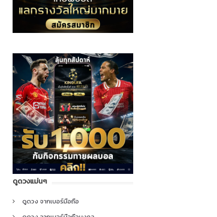
ดูดวงแม่นๆ
ดูดวง จากเบอร์มือถือ
ดูดวง จากเบอร์มือถือมงคล