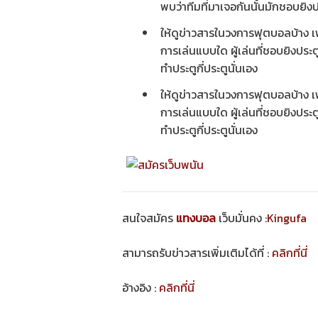
พบว่าทีมที่มาเจอกันนั้นมักชอบยิงป
ให้ดูข่าวสารในวงการฟุตบอลบ้าง เ
การเล่นแบบใด ผู้เล่นที่ชอบยิงประตู
ทำประตูกี่ประตูนั่นเอง
ให้ดูข่าวสารในวงการฟุตบอลบ้าง เ
การเล่นแบบใด ผู้เล่นที่ชอบยิงประตู
ทำประตูกี่ประตูนั่นเอง
สนใจสมัคร
แทงบอล
เว็บมั่นคง :
Kingufa
สามารถรับข่าวสารเพิ่มเติมได้ที่ :
คลิกที่นี่
อ้างอิง :
คลิกที่นี่