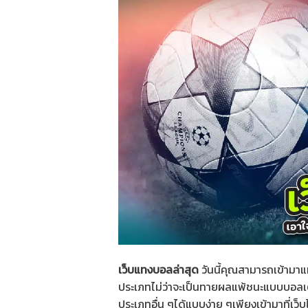
เว็บแทงบอลล่าสุด
วันนี้คุณสามารถเข้ามา
ประเภทไม่ว่าจะเป็นทายผลแพ้ชนะแบบบอลเ
ประเภทอื่น ๆได้แบบง่าย ๆเพียงเข้ามาที่เว