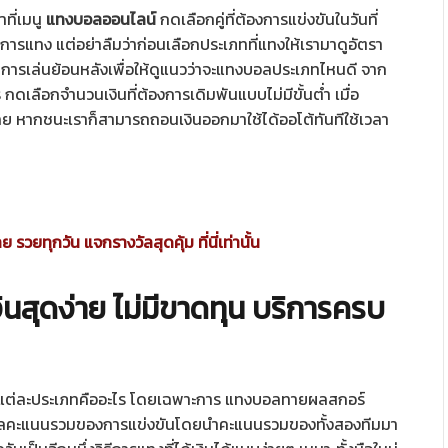
ที่เมนู
แทงบอลออนไลน์
กดเลือกคู่ที่ต้องการแข่งขันในวันที่
องการแทง แต่อย่าลืมว่าก่อนเลือกประเภทที่แทงให้เรามาดูอัตรา
ิการเล่นย้อนหลังเพื่อให้ดูแนวว่าจะแทงบอลประเภทไหนดี จาก
กดเลือกจำนวนเงินที่ต้องการเดิมพันแบบไม่มีขั้นต่ำ เมื่อ
ลย หากชนะเราก็สามารถถอนเงินออกมาใช้ได้ออโต้ทันทีใช้เวลา
ทย รวยทุกวัน แจกรางวัลสุดคุ้ม ที่นี่เท่านั้น
ินสุดง่าย ไม่มีขาดทุน บริการครบ
จแต่ละประเภทคืออะไร โดยเฉพาะการ แทงบอลทายผลสกอร์
ผลคะแนนรวมของการแข่งขันโดยนำคะแนนรวมของทั้งสองทีมมา