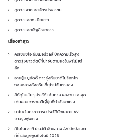
ดูดวง จากเลขบัตรประชาชน
ดูดวง เลขทะเบียนรถ
ดูดวง เลขบัญชีธนาคาร
เรื่องล่าสุด
คริเซนซิโอ ซัมเมอร์วิลล์ ปีกความเร็วสูง
ดาวรุ่งชาวดัตช์ที่น่าจับตามองในพรีเมียร์
ลีก
อายยู้บ บูอัดดี้ ดาวรุ่งทีมชาติโมร็อกโก
กองกลางอัจฉริยะที่ยุโรปจับตามอง
สึกิกุโมะ โยรุ ประวัติ เส้นทาง ผลงาน และจุด
เด่นของดาราเอวีญี่ปุ่นที่กำลังมาแรง
นาโนะ โอกาซาวาระ ประวัตินักแสดง AV
ดาวรุ่งพุ่งแรง
คิโยโนะ ซากิ ประวัติ นักแสดง AV นักบัลเลต์
ที่กำลังถูกพูดถึงในปี 2026