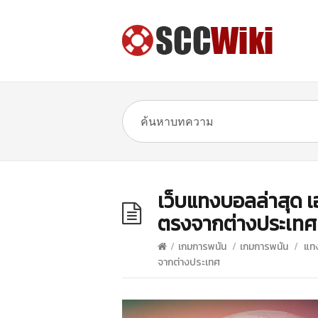
เว็บแทงบอลล่าสุด 
ตรงจากต่างประเทศ
/
เกมการพนัน
/
เกมการพนัน
/
แท
จากต่างประเทศ