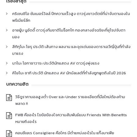
เรื่องล่าสุด
คริเซนซิโอ ซัมเมอร์วิลล์ ปีกความเร็วสูง ดาวรุ่งชาวดัตช์ที่น่าจับตามองใน
พรีเมียร์ลีก
อายยู้บ บูอัดดี้ ดาวรุ่งทีมชาติโมร็อกโก กองกลางอัจฉริยะที่ยุโรปจับตา
มอง
สึกิกุโมะ โยรุ ประวัติ เส้นทาง ผลงาน และจุดเด่นของดาราเอวีญี่ปุ่นที่กำลัง
มาแรง
นาโนะ โอกาซาวาระ ประวัตินักแสดง AV ดาวรุ่งพุ่งแรง
คิโยโนะ ซากิ ประวัติ นักแสดง AV นักบัลเลต์ที่กำลังถูกพูดถึงในปี 2026
บทความฮิต
วิธีดูราคาบอลสูงต่ำ Over และ Under รายละเอียดที่มือใหม่ต้องห้าม
พลาด !!
FWB คืออะไร ไขข้อข้องใจความสัมพันธ์แบบ Friends With Benefits
หมายถึงอะไร
คอนซีเยเร Consigliere คือใคร มีตำแหน่งอะไรใน แก๊งมาเฟีย