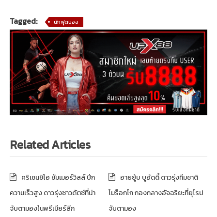
Tagged:
นักฟุตบอล
Related Articles
คริเซนซิโอ ซัมเมอร์วิลล์ ปีก
อายยู้บ บูอัดดี้ ดาวรุ่งทีมชาติ
ความเร็วสูง ดาวรุ่งชาวดัตช์ที่น่า
โมร็อกโก กองกลางอัจฉริยะที่ยุโรป
จับตามองในพรีเมียร์ลีก
จับตามอง