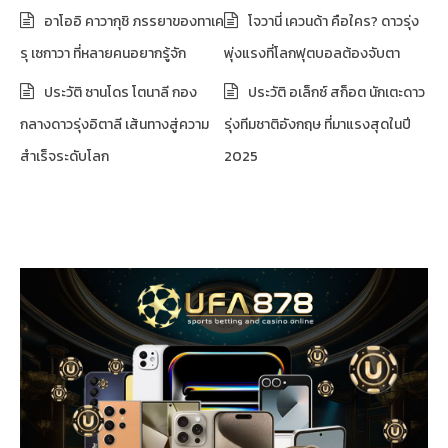
อาโออิ คาวากุชิ ภรรยาของทาเค
โจวานี่ เควนด้า คือใคร? ดาวรุ่ง
รุ เซกาวา ที่หลายคนอยากรู้จัก
พุ่งแรงที่โลกฟุตบอลต้องจับตา
ประวัติ ซานโดร โตนาลี กอง
ประวัติ อเล็กซ์ สก็อต นักเตะดาว
กลางดาวรุ่งอิตาลี เส้นทางสู่ความ
รุ่งทีมชาติอังกฤษ ที่มาแรงสุดในปี
สำเร็จระดับโลก
2025