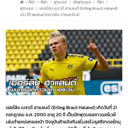
/
กีฬา
/
กีฬา
/
ฟุตบอล
/
นักฟุตบอล
/
กีฬา
/
ฟุตบอล
/
เออร์ลิง เบราต์ ฮาแลนด์ (Erling Braut Haland)
ประวัติ เพชฌฆาตดาวยิง จากนอร์เวย์
เออร์ลิง เบราต์ ฮาแลนด์ (Erling Braut Haland) เกิดวันที่ 21
กรกฎาคม ค.ศ. 2000 อายุ 20 ปี เป็นนักฟุตบอลชาวนอร์เวย์
เล่นตำแหน่งกองหน้า ปัจจุบันค้าแข้งกับสโมสรโบรุสซีอาดอร์ทมุ