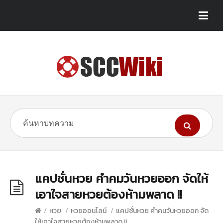
แคปชั่นหวย คำคมวันหวยออก จัดให้
เอาใจสายหวยต้องห้ามพลาด !!
/
หวย
/
หวยออนไลน์
/
แคปชั่นหวย คำคมวันหวยออก จัด
ให้เอาใจสายหวยต้องห้ามพลาด !!