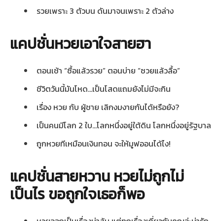
รวยเพราะ 3 ตัวบน ดันมาจนเพราะ 2 ตัวล่าง
แคปชั่นหวยเอาใจสายฮา
ตอนเช้า “ซื้อแล้วรวย” ตอนบ่าย “ซวยแล้วลื้อ”
ชีวิตวันนี้มันโหด…เป็นโสดแถมยังไม่มีจะกิน
เรื่อง หวย กับ ผู้ชาย เลิกงมงายกันได้หรือยัง?
เป็นคนมีโลก 2 ใบ…โลกหนึ่งอยู่ใต้ดิน โลกหนึ่งอยู่รัฐบาล
ถูกหวยทีเหมือนเงินทอน จะให้มูฟออนได้ไง!
แคปชั่นสายหวาน หวยไม่ถูกไม่
เป็นไร ขอถูกใจเธอก็พอ