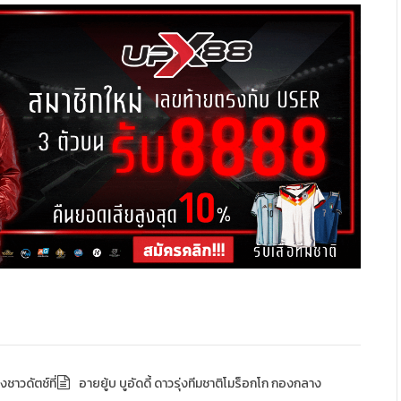
งชาวดัตช์ที่
อายยู้บ บูอัดดี้ ดาวรุ่งทีมชาติโมร็อกโก กองกลาง