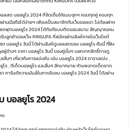
ริษัทแม่ เลือกสมัครสมาชิกกับ KINGUFA ไม่มีผิดหวัง
บอลสด บอลยูโร 2024 ที่จัดเต็มให้แบบจุกๆ ครบทุกคู่ ครบทุก
่านมือถือได้ง่ายๆ เพียงเป็นสมาชิกกับเว็บของเรา ไม่ต้องฝาก
ายทอดสดฟุตบอลยูโร 2024 ได้ทันทีแบบติดขอบสนาม สัญญาณคม
หรับลูกค้าของเว็บ KINGUFA ที่สมัครผ่านลิงค์ภายในเว็บไซต์
 บอลยูโร วันนี้ ได้ผ่านลิงค์ดูบอลสดของ บอลยูโร คืนนี้ ที่ฝัง
ู่ข้างๆ ราคา บอลยูโร วันนี้ ของคู่นั้นๆ นอกจากสิทธิ์การดู
ูลอื่นๆ เกี่ยวกับการแข่งขัน เช่น บอลยูโร 2024 ตารางแข่ง ,
ยูโร , ทีเด็ดบอลยูโร และอื่นๆ อีกมากมาย ห้ามพลาดเด็ดขาด
 การันตีความมันส์ในการรับชม บอลยูโร 2024 วันนี้ ได้อย่าง
ับ บอลยูโร 2024
ไหน
4 ได้ง่ายๆ ทุกคู่ ทุกการแข่งขัน ผ่านหน้าเว็บไซต์ของเรา