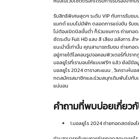
หนึ่งในเว็บไซต์ตรงที่ได้รับการรับรองจากบ
รับสิทธิพิเศษสุดๆ ระดับ VIP กับการรับชม
แมทต์ แบบไม่มีพัก ตลอดการแข่งขัน รับชมผ
ไม่ต้องเปิดบิลขั้นต่ำ ก็ร่วมชมการ ถ่
ชัดระดับ Full HD แสง สี เสียง อลังการ สำ
แนะนำนี้เท่านั้น คุณสามารถรับชม ถ่ายทอดสด
อยู่ภายใต้ไอคอนรูปจอคอมพิวเตอร์ที่ปรากฏอย
บอลยูโรที่เรามอบให้แบบฟรีๆ แล้ว ยังมีข้อม
บอลยูโร 2024 ตารางคะแนน , วิเคราะห์บอล
กดสมัครสมาชิกและร่วมสนุกเดิมพันไปกับเรา
แน่นอน
คำถามที่พบบ่อยเกี่ยวก
1.บอลยูโร 2024 ถ่ายทอดสดช่อง
ท่านสามารถรับชมการถ่ายทอดสดบอลยูโร 202