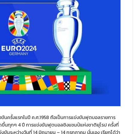
งขันครั้งแรกในปี ค.ศ.1958 ถือเป็นการแข่งขันฟุตบอลรายการ
ดขึ้นทุกๆ 4 ปี การแข่งขันฟุตบอลชิงแชมป์แห่งชาติยุโรป ครั้งที่
ขันระหว่างวันที่ 14 มิถุนายน – 14 กรกฎาคม นั่นเอง เรียกได้ว่า