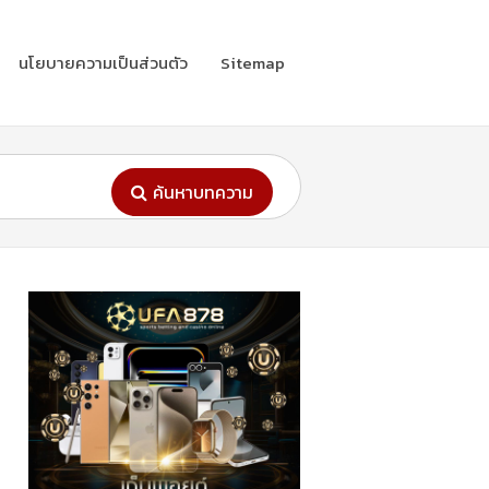
นโยบายความเป็นส่วนตัว
Sitemap
ค้นหาบทความ