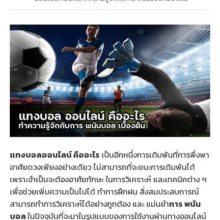
แทงบอลออนไลน์ คืออะไร
เป็นอีกหนึ่งการเดิมพันที่การพึ่งพา
อาศัยดวงเพียงอย่างเดียว ไม่สามารถที่จะชนะการเดิมพันได้
เพราะจำเป็นจะต้องอาศัยทักษะ ในการวิเคราะห์ และเทคนิคต่าง ๆ
เพื่อช่วยเพิ่มความเป็นไปได้ ทำการฝึกฝน สั่งสมประสบการณ์
สามารถทำการวิเคราะห์ได้อย่างถูกต้อง และ แม่นยำ
การ
พนัน
บอล
ในปัจจุบันที่จะมาในรูปแบบของการใช้งานผ่านทางออนไลน์