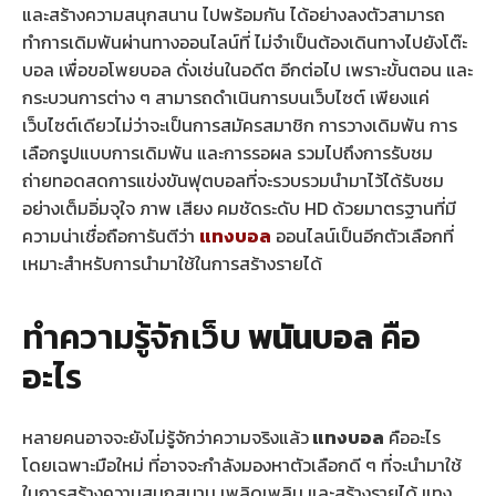
และสร้างความสนุกสนาน ไปพร้อมกัน ได้อย่างลงตัวสามารถ
ทำการเดิมพันผ่านทางออนไลน์ที่ ไม่จำเป็นต้องเดินทางไปยังโต๊ะ
บอล เพื่อขอโพยบอล ดั่งเช่นในอดีต อีกต่อไป เพราะขั้นตอน และ
กระบวนการต่าง ๆ สามารถดำเนินการบนเว็บไซต์ เพียงแค่
เว็บไซต์เดียวไม่ว่าจะเป็นการสมัครสมาชิก การวางเดิมพัน การ
เลือกรูปแบบการเดิมพัน และการรอผล รวมไปถึงการรับชม
ถ่ายทอดสดการแข่งขันฟุตบอลที่จะรวบรวมนำมาไว้ได้รับชม
อย่างเต็มอิ่มจุใจ ภาพ เสียง คมชัดระดับ HD ด้วยมาตรฐานที่มี
ความน่าเชื่อถือการันตีว่า
แทงบอล
ออนไลน์เป็นอีกตัวเลือกที่
เหมาะสำหรับการนำมาใช้ในการสร้างรายได้
ทำความรู้จักเว็บ
พนันบอล
คือ
อะไร
หลายคนอาจจะยังไม่รู้จักว่าความจริงแล้ว
แทงบอล
คืออะไร
โดยเฉพาะมือใหม่ ที่อาจจะกำลังมองหาตัวเลือกดี ๆ ที่จะนำมาใช้
ในการสร้างความสนุกสนาน เพลิดเพลิน และสร้างรายได้ แทง