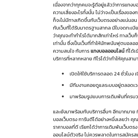
เนื่องจากว่าทุกคนจะรู้ดีอยู่แล้วว่าการแท
ความเสี่ยงอะไรทั้งนั้น ไม่ว่าจะเป็นเรื่องข
ก็จะไม่มีทางเกิดขึ้นกับเว็บตรงอย่างแน่นอน 
กับเว็บที่ได้รับมาตรฐานสากล มีใบจดทะเบี
ว่าคุณจะทำกำไรได้มากสักเท่าไหร่ ทางเว็บก็
เท่านั้น ซึ่งเป็นเว็บที่ทำให้นักพนันฟุตบอลอ
ความสนใจ กับการ
แทงบอลออนไลน์
ที่ได้
บริการที่หลากหลาย ทีไรได้ว่าทำให้คุณสามา
เปิดให้ใช้บริการตลอด 24 ชั่วโมง เป
มีทีมงานคอยดูแลระบบอยู่ตลอดเวลา
มาพร้อมรูปแบบการเดิมพันที่ครบ
และยังมาพร้อมกับบริการอื่นๆ อีกมากมาย ที
บอลเว็บตรง การันตีได้อย่างหนึ่งเลยว่า คุ
ราคาบอลที่ดี เรียกได้ว่าการเดิมพันเว็บตรง 
ออนไลน์ตัวจริง ไม่ควรพลาดในการสมัครสม