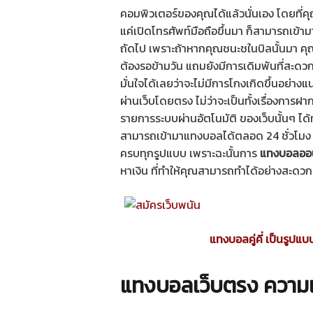
คอมพิวเตอร์ของคุณได้แล้วนั่นเอง โดยที่ค
แค่เปิดโทรศัพท์มือถือขึ้นมา ก็สามารถเข้า
ถัดไป เพราะถ้าหากคุณชนะชในบิลนั้นมา คุณจ
ต้องรอข้ามวัน แถมยังมีการเดิมพันที่สะดว
มั่นใจได้เลยว่าจะไม่มีการโกงเกิดขึ้นอย่า
ผ่านเว็บโดยตรง ไม่ว่าจะเป็นทั้งเรื่องการ
รายการระบบผ่านอัตโนมัติ ของเว็บนั้นๆ ได้ท
สามารถเข้ามาแทงบอลได้ตลอด 24 ชั่วโมง 
ครบทุกรูปแบบ เพราะฉะนั้นการ
แทงบอลออ
หาเงิน ที่ทำให้คุณสามารถทำได้อย่างสะดว
แทงบอลคู่คี่ เป็นรูป
แทงบอลเว็บตรง ความเส