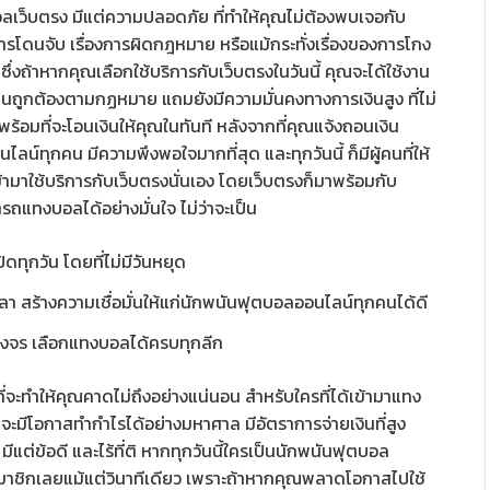
งบอลเว็บตรง มีแต่ความปลอดภัย ที่ทำให้คุณไม่ต้องพบเจอกับ
องการโดนจับ เรื่องการผิดกฎหมาย หรือแม้กระทั่งเรื่องของการโกง
ซึ่งถ้าหากคุณเลือกใช้บริการกับเว็บตรงในวันนี้ คุณจะได้ใช้งาน
ยนถูกต้องตามกฏหมาย แถมยังมีความมั่นคงทางการเงินสูง ที่ไม่
พร้อมที่จะโอนเงินให้คุณในทันที หลังจากที่คุณแจ้งถอนเงิน
อนไลน์ทุกคน มีความพึงพอใจมากที่สุด และทุกวันนี้ ก็มีผู้คนที่ให้
เข้ามาใช้บริการกับเว็บตรงนั่นเอง โดยเว็บตรงก็มาพร้อมกับ
รถแทงบอลได้อย่างมั่นใจ ไม่ว่าจะเป็น
ิดทุกวัน โดยที่ไม่มีวันหยุด
 สร้างความเชื่อมั่นให้แก่นักพนันฟุตบอลออนไลน์ทุกคนได้ดี
วงจร เลือกแทงบอลได้ครบทุกลีก
่จะทำให้คุณคาดไม่ถึงอย่างแน่นอน สำหรับใครที่ได้เข้ามาแทง
ณจะมีโอกาสทำกำไรได้อย่างมหาศาล มีอัตราการจ่ายเงินที่สูง
มีแต่ข้อดี และไร้ที่ติ หากทุกวันนี้ใครเป็นนักพนันฟุตบอล
าชิกเลยแม้แต่วินาทีเดียว เพราะถ้าหากคุณพลาดโอกาสไปใช้