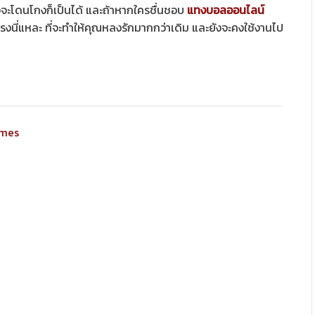
จะโดนโกงก็เป็นได้ และถ้าหากใครชื่นชอบ
แทงบอลออนไลน์
ตรงนี่แหละ ที่จะทำให้คุณหลงรักมากกว่าเดิม และยังจะคงใช้งานไป
mes