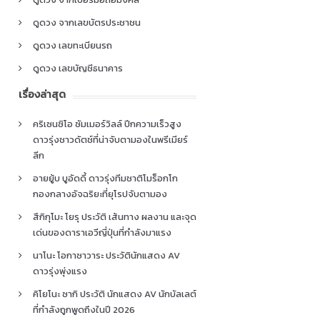
ดูดวง จากเลขบัตรประชาชน
ดูดวง เลขทะเบียนรถ
ดูดวง เลขบัญชีธนาคาร
เรื่องล่าสุด
คริเซนซิโอ ซัมเมอร์วิลล์ ปีกความเร็วสูง
ดาวรุ่งชาวดัตช์ที่น่าจับตามองในพรีเมียร์
ลีก
อายยู้บ บูอัดดี้ ดาวรุ่งทีมชาติโมร็อกโก
กองกลางอัจฉริยะที่ยุโรปจับตามอง
สึกิกุโมะ โยรุ ประวัติ เส้นทาง ผลงาน และจุด
เด่นของดาราเอวีญี่ปุ่นที่กำลังมาแรง
นาโนะ โอกาซาวาระ ประวัตินักแสดง AV
ดาวรุ่งพุ่งแรง
คิโยโนะ ซากิ ประวัติ นักแสดง AV นักบัลเลต์
ที่กำลังถูกพูดถึงในปี 2026