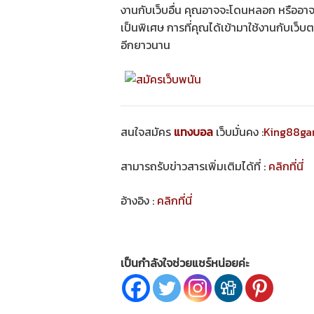
งานกับเว็บอื่น คุณอาจจะโดนหลอก หรืออาจ
เป็นพิเศษ การที่คุณได้เข้ามาใช้งานกับเว็บ
อีกยาวนาน
สนใจสมัคร
แทงบอล
เว็บมั่นคง :
King88ga
สามารถรับข่าวสารเพิ่มเติมได้ที่ :
คลิกที่นี่
อ้างอิง :
คลิกที่นี่
เป็นกำลังใจช่วยแชร์หน่อยค่ะ