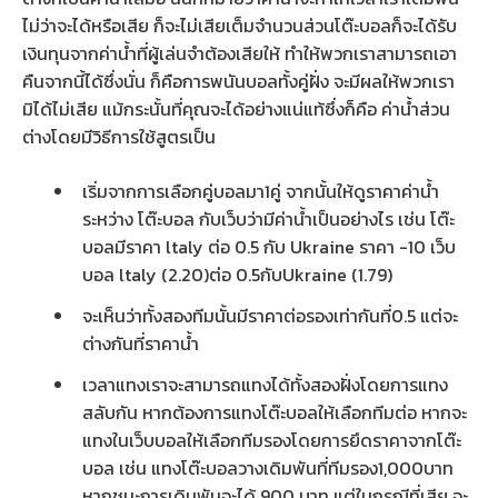
ไม่ว่าจะได้หรือเสีย ก็จะไม่เสียเต็มจำนวนส่วนโต๊ะบอลก็จะได้รับ
เงินทุนจากค่าน้ำที่ผู้เล่นจำต้องเสียให้ ทำให้พวกเราสามารถเอา
คืนจากนี้ได้ซึ่งนั่น ก็คือการพนันบอลทั้งคู่ฝั่ง จะมีผลให้พวกเรา
มิได้ไม่เสีย แม้กระนั้นที่คุณจะได้อย่างแน่แท้ซึ่งก็คือ ค่าน้ำส่วน
ต่างโดยมีวิธีการใช้สูตรเป็น
เริ่มจากการเลือกคู่บอลมา1คู่ จากนั้นให้ดูราคาค่าน้ำ
ระหว่าง โต๊ะบอล กับเว็บว่ามีค่าน้ำเป็นอย่างไร เช่น โต๊ะ
บอลมีราคา ltaly ต่อ 0.5 กับ Ukraine ราคา -10 เว็บ
บอล ltaly (2.20)ต่อ 0.5กับUkraine (1.79)
จะเห็นว่าทั้งสองทีมนั้นมีราคาต่อรองเท่ากันที่0.5 แต่จะ
ต่างกันที่ราคาน้ำ
เวลาแทงเราจะสามารถแทงได้ทั้งสองฝั่งโดยการแทง
สลับกัน หากต้องการแทงโต๊ะบอลให้เลือกทีมต่อ หากจะ
แทงในเว็บบอลให้เลือกทีมรองโดยการยึดราคาจากโต๊ะ
บอล เช่น แทงโต๊ะบอลวางเดิมพันที่ทีมรอง1,000บาท
หากชนะการเดิมพันจะได้ 900 บาท แต่ในกรณีที่เสีย จะ