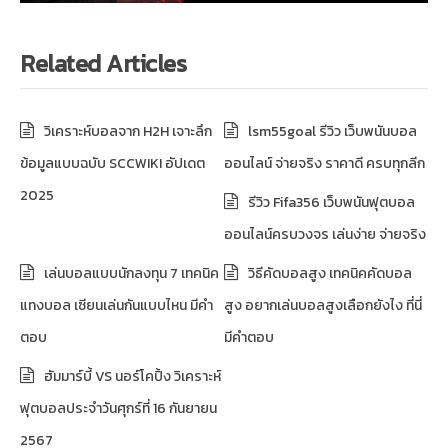
Related Articles
วิเคราะห์บอลจาก H2H เจาะลึก
lsm55goal รีวิว เว็บพนันบอล
ข้อมูลแบบฉบับ SCCWIKI อัปเดต
ออนไลน์ จ่ายจริง ราคาดี ครบทุกลีก
2025
รีวิว Fifa356 เว็บพนันฟุตบอล
ออนไลน์ครบวงจร เล่นง่าย จ่ายจริง
เล่นบอลแบบนักลงทุน 7 เทคนิค
วิธีคัดบอลสูง เทคนิคคัดบอล
แทงบอล เซียนเล่นกันแบบไหน มีคำ
สูง อยากเล่นบอลสูงเลือกยังไง ที่นี่
ตอบ
มีคำตอบ
ฮัมมาร์บี้ VS นอร์โคปิ้ง วิเคราะห์
ฟุตบอลประจำวันศุกร์ที่ 16 กันยายน
2567