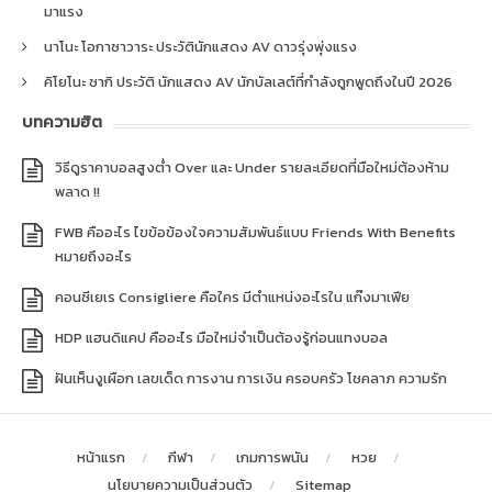
มาแรง
นาโนะ โอกาซาวาระ ประวัตินักแสดง AV ดาวรุ่งพุ่งแรง
คิโยโนะ ซากิ ประวัติ นักแสดง AV นักบัลเลต์ที่กำลังถูกพูดถึงในปี 2026
บทความฮิต
วิธีดูราคาบอลสูงต่ำ Over และ Under รายละเอียดที่มือใหม่ต้องห้าม
พลาด !!
FWB คืออะไร ไขข้อข้องใจความสัมพันธ์แบบ Friends With Benefits
หมายถึงอะไร
คอนซีเยเร Consigliere คือใคร มีตำแหน่งอะไรใน แก๊งมาเฟีย
HDP แฮนดิแคป คืออะไร มือใหม่จำเป็นต้องรู้ก่อนแทงบอล
ฝันเห็นงูเผือก เลขเด็ด การงาน การเงิน ครอบครัว โชคลาภ ความรัก
หน้าแรก
กีฬา
เกมการพนัน
หวย
นโยบายความเป็นส่วนตัว
Sitemap