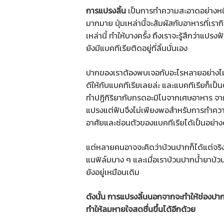
การแปรงลิ้น
เป็นการทำความสะอาดอย่างหนึ่ง
มากมาย ปุ่มเหล่านี้จะสัมผัสกับอาหารที่เร
เหล่านี้ ทำให้บางครั้ง ถึงเราจะรู้สึกว่าแปร
ยังมีแบคทีเรียติดอยู่ที่ลิ้นนั่นเอง
ปากของเราต้องพบเจอกับอะไรหลายอย่างไม่ว
ดีให้กับแบคทีเรียเลยล่ะ และแบคทีเรียก็เ
ทำปฏิกิริยากับกรดอะมิโนจากเศษอาหาร จากน
แปรงแต่ฟันจึงไม่เพียงพอสำหรับการทำความ
อาศัยและซ่อนตัวของแบคทีเรียได้เป็นอย่าง
แต่หลายคนอาจจะคิดว่าบ้วนปากก็ได้แต่จริงๆ
แนฟิล์มบาง ๆ และเมื่อเราบ้วนปากน้ำยาบ้วนป
ยังอยู่เหมือนเดิม
ดังนั้น การแปรงลิ้นนอกจากจะทำให้ช่องป
ทำให้ลมหายใจสดชื่นขึ้นได้อีกด้วย