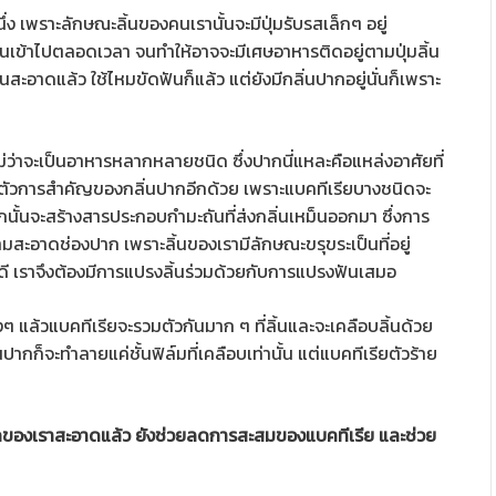
 เพราะลักษณะลิ้นของคนเรานั้นจะมีปุ่มรับรสเล็กๆ อยู่
ากินเข้าไปตลอดเวลา จนทำให้อาจจะมีเศษอาหารติดอยู่ตามปุ่มลิ้น
งฟันสะอาดแล้ว ใช้ไหมขัดฟันก็แล้ว แต่ยังมีกลิ่นปากอยู่นั่นก็เพราะ
่าจะเป็นอาหารหลากหลายชนิด ซึ่งปากนี่แหละคือแหล่งอาศัยที่
ป็นตัวการสำคัญของกลิ่นปากอีกด้วย เพราะแบคทีเรียบางชนิดจะ
ั้นจะสร้างสารประกอบกำมะถันที่ส่งกลิ่นเหม็นออกมา ซึ่งการ
สะอาดช่องปาก เพราะลิ้นของเรามีลักษณะขรุขระเป็นที่อยู่
ดี เราจึงต้องมีการแปรงลิ้นร่วมด้วยกับการแปรงฟันเสมอ
 แล้วแบคทีเรียจะรวมตัวกันมาก ๆ ที่ลิ้นและจะเคลือบลิ้นด้วย
ากก็จะทำลายแค่ชั้นฟิล์มที่เคลือบเท่านั้น แต่แบคทีเรียตัวร้าย
ากของเราสะอาดแล้ว ยังช่วยลดการสะสมของแบคทีเรีย และช่วย