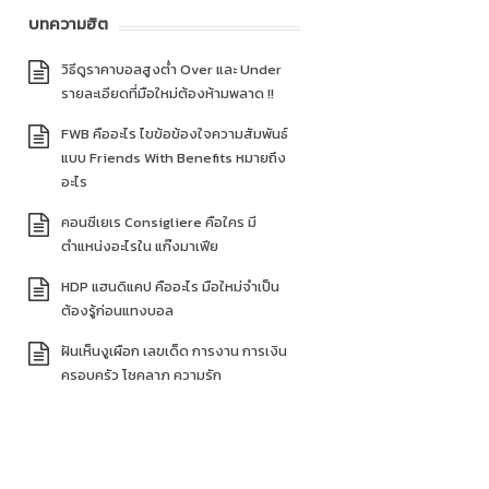
บทความฮิต
วิธีดูราคาบอลสูงต่ำ Over และ Under
รายละเอียดที่มือใหม่ต้องห้ามพลาด !!
FWB คืออะไร ไขข้อข้องใจความสัมพันธ์
แบบ Friends With Benefits หมายถึง
อะไร
คอนซีเยเร Consigliere คือใคร มี
ตำแหน่งอะไรใน แก๊งมาเฟีย
HDP แฮนดิแคป คืออะไร มือใหม่จำเป็น
ต้องรู้ก่อนแทงบอล
ฝันเห็นงูเผือก เลขเด็ด การงาน การเงิน
ครอบครัว โชคลาภ ความรัก