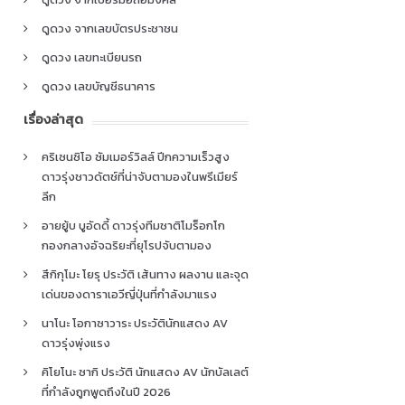
ดูดวง จากเลขบัตรประชาชน
ดูดวง เลขทะเบียนรถ
ดูดวง เลขบัญชีธนาคาร
เรื่องล่าสุด
คริเซนซิโอ ซัมเมอร์วิลล์ ปีกความเร็วสูง
ดาวรุ่งชาวดัตช์ที่น่าจับตามองในพรีเมียร์
ลีก
อายยู้บ บูอัดดี้ ดาวรุ่งทีมชาติโมร็อกโก
กองกลางอัจฉริยะที่ยุโรปจับตามอง
สึกิกุโมะ โยรุ ประวัติ เส้นทาง ผลงาน และจุด
เด่นของดาราเอวีญี่ปุ่นที่กำลังมาแรง
นาโนะ โอกาซาวาระ ประวัตินักแสดง AV
ดาวรุ่งพุ่งแรง
คิโยโนะ ซากิ ประวัติ นักแสดง AV นักบัลเลต์
ที่กำลังถูกพูดถึงในปี 2026