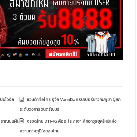
ปินไวรัล
แวนด้าคือใคร รู้จัก VannDa แรปเปอร์ชาวกัมพูชา ผู้ยก
ระดับวงการดนตรีเขมร
บราณบนผืน
จรวดไทย DTI-1G คืออะไร ? เจาะลึกอาวุธยุคใหม่แห่ง
ความภาคภูมิใจของไทย