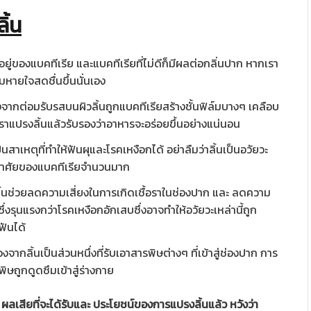
ิ้น
ยู่ของแบคทีเรีย และแบคทีเรียที่ไม่ดีก็มีผลต่อกลิ่นปาก หากเรา
มหายใจสดชื่นขึ้นนั่นเอง
องจากต่อมรับรสบนผิวลิ้นถูกแบคทีเรียสร้างชั้นฟิล์มบางๆ เคลือบ
าเราแปรงลิ้นแล้วรับรองว่าอาหารจะอร่อยขึ้นอย่างแน่นอน
ป็นสาเหตุที่ทำให้ฟันผุและโรคเหงือกได้ อย่าลืมว่าลิ้นเป็นอวัยวะ
ู่อาศัยของแบคทีเรียจำนวนมาก
้นช่วยลดความเสี่ยงในการเกิดเชื้อราในช่องปาก และ ลดความ
ึ่งรุนแรงกว่าโรคเหงือกอักเสบซึ่งอาจทำให้อวัยวะเหล่านี้ถูก
ันได้
่องจากลิ้นเป็นส่วนหนึ่งที่รับเอาสารพิษต่างๆ ที่เข้าสู่ช่องปาก การ
พิษถูกดูดซึมเข้าสู่ร่างกาย
ก ผลเสียที่จะได้รับและ ประโยชน์ของการแปรงลิ้นแล้ว หวังว่า