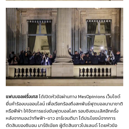
แฟนบอลฝรั่งเศส
ได้เปิดหัวข้อผ่านทาง MesOpinions เว็บไซต์
ยื่นคำร้องบนออนไลน์ เพื่อเรียกร้องถึงสหพันธ์ฟุตบอลนานาชาติ
หรือฟีฟ่า ให้จัดการแข่งขันฟุตบอลโลก รอบชิงชนะเลิศอีกครั้ง
หลังจากมองว่าทัพฟ้า-ขาว อาร์เจนตินา ได้ประโยชน์จากการ
ตัดสินของซิมอน มาร์ชิเนียค ผู้ตัดสินชาวโปแลนด์ โดยหัวข้อ