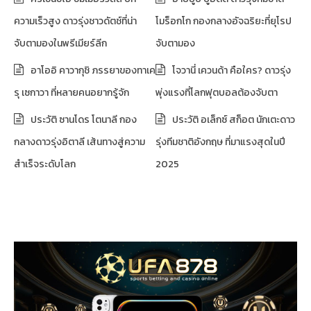
ความเร็วสูง ดาวรุ่งชาวดัตช์ที่น่า
โมร็อกโก กองกลางอัจฉริยะที่ยุโรป
จับตามองในพรีเมียร์ลีก
จับตามอง
อาโออิ คาวากุชิ ภรรยาของทาเค
โจวานี่ เควนด้า คือใคร? ดาวรุ่ง
รุ เซกาวา ที่หลายคนอยากรู้จัก
พุ่งแรงที่โลกฟุตบอลต้องจับตา
ประวัติ ซานโดร โตนาลี กอง
ประวัติ อเล็กซ์ สก็อต นักเตะดาว
กลางดาวรุ่งอิตาลี เส้นทางสู่ความ
รุ่งทีมชาติอังกฤษ ที่มาแรงสุดในปี
สำเร็จระดับโลก
2025