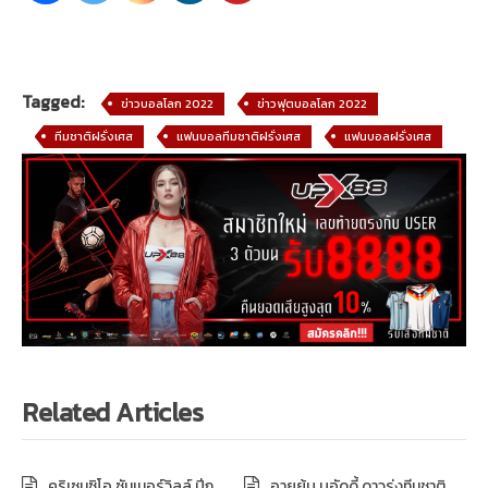
Tagged:
ข่าวบอลโลก 2022
ข่าวฟุตบอลโลก 2022
ทีมชาติฝรั่งเศส
แฟนบอลทีมชาติฝรั่งเศส
แฟนบอลฝรั่งเศส
Related Articles
คริเซนซิโอ ซัมเมอร์วิลล์ ปีก
อายยู้บ บูอัดดี้ ดาวรุ่งทีมชาติ