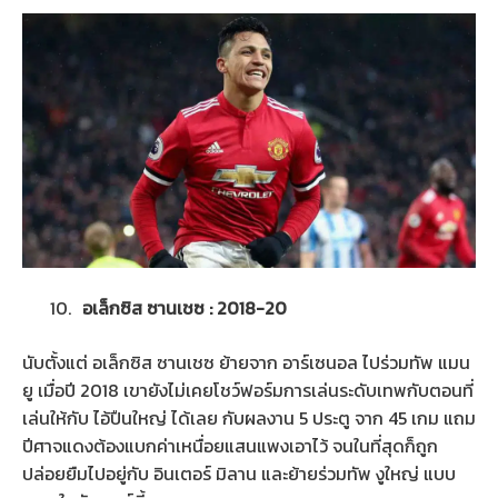
อเล็กซิส ซานเชซ : 2018-20
นับตั้งแต่ อเล็กซิส ซานเชซ ย้ายจาก อาร์เซนอล ไปร่วมทัพ แมน
ยู เมื่อปี 2018 เขายังไม่เคยโชว์ฟอร์มการเล่นระดับเทพกับตอนที่
เล่นให้กับ ไอ้ปืนใหญ่ ได้เลย กับผลงาน 5 ประตู จาก 45 เกม แถม
ปีศาจแดงต้องแบกค่าเหนื่อยแสนแพงเอาไว้ จนในที่สุดก็ถูก
ปล่อยยืมไปอยู่กับ อินเตอร์ มิลาน และย้ายร่วมทัพ งูใหญ่ แบบ