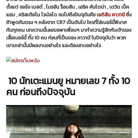
ตั้งแต่ จอร์จ เบสต์ ,
ไบรอัน ร็อบสัน ,
เอริค คันโตน่า ,
เดวิด เบ็ค
แฮม ,
คริสเตียโน โรนัลโด จนไปถึงปันจุบันคือ
เอดิสัน คาวานี
ซึ่ง
ถ้าพูดกันตรง ๆ หลังจาก CR7
เป็นต้นไป ใครที่ใส่เบอร์นี้พินาศ
กันทุกคน บทความนี้เลยขอพาเพื่อนๆ มาทำความรู้จักกับเจ้าของ
เสื้อเบอร์นี้ ทั้ง 10 คน ก่อนที่เป็นของ คาวานี ในปัจจุบันว่า พวก
เขาเหล่านั้นมีผลงานอย่างไร และต้องสาบอย่างไร
10 นักเตะแมนยู หมายเลข 7 ทั้ง 10
คน ก่อนถึงปัจจุบัน