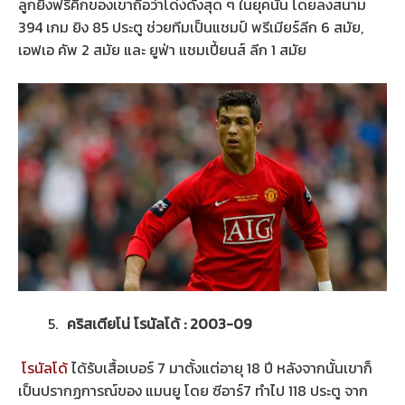
ลูกยิงฟรีคิกของเขาถือว่าโด่งดังสุด ๆ ในยุคนั้น โดยลงสนาม
394 เกม ยิง 85 ประตู ช่วยทีมเป็นแชมป์ พรีเมียร์ลีก 6 สมัย,
เอฟเอ คัพ 2 สมัย และ ยูฟ่า แชมเปี้ยนส์ ลีก 1 สมัย
คริสเตียโน่ โรนัลโด้ : 2003-09
โรนัลโด้
ได้รับเสื้อเบอร์ 7 มาตั้งแต่อายุ 18 ปี หลังจากนั้นเขาก็
เป็นปรากฏการณ์ของ แมนยู โดย ซีอาร์7 ทำไป 118 ประตู จาก