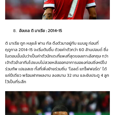
อังเคล ดิ มาเรีย : 2014-15
ดิ มาเรีย ถูก หลุยส์ ฟาน กัล ดึงตัวมาอยู่กับ แมนยู ก่อนที่
ฤดูกาล 2014-15 จะเริ่มต้นขึ้น ด้วยค่าตัวกว่า 60 ล้านปอนด์ ซึ่ง
ในตอนนั้นนับว่าเป็นค่าตัวนักเตะที่แพงที่สุดของเกาะอังกฤษ ทว่า
เจ้าตัวอำลาทีมไปแบบไม่สวยหลังออกอาการงอแงก่อนชิ่งหนีไป
ร่วมทัพ เปแอสเช ทั้งที่เพิ่งย้ายร่วมถิ่น “โอลด์ แทร็ฟฟอร์ด” ได้
แค่ปีเดียว พร้อมฝากผลงาน ลงสนาม 32 เกม และยิงประตู 4 ลูก
ไว้เป็นที่ระลึก