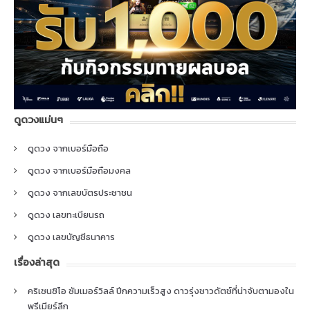
ดูดวงแม่นๆ
ดูดวง จากเบอร์มือถือ
ดูดวง จากเบอร์มือถือมงคล
ดูดวง จากเลขบัตรประชาชน
ดูดวง เลขทะเบียนรถ
ดูดวง เลขบัญชีธนาคาร
เรื่องล่าสุด
คริเซนซิโอ ซัมเมอร์วิลล์ ปีกความเร็วสูง ดาวรุ่งชาวดัตช์ที่น่าจับตามองใน
พรีเมียร์ลีก