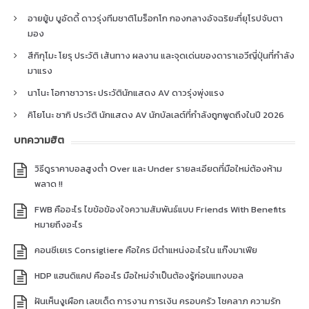
อายยู้บ บูอัดดี้ ดาวรุ่งทีมชาติโมร็อกโก กองกลางอัจฉริยะที่ยุโรปจับตา
มอง
สึกิกุโมะ โยรุ ประวัติ เส้นทาง ผลงาน และจุดเด่นของดาราเอวีญี่ปุ่นที่กำลัง
มาแรง
นาโนะ โอกาซาวาระ ประวัตินักแสดง AV ดาวรุ่งพุ่งแรง
คิโยโนะ ซากิ ประวัติ นักแสดง AV นักบัลเลต์ที่กำลังถูกพูดถึงในปี 2026
บทความฮิต
วิธีดูราคาบอลสูงต่ำ Over และ Under รายละเอียดที่มือใหม่ต้องห้าม
พลาด !!
FWB คืออะไร ไขข้อข้องใจความสัมพันธ์แบบ Friends With Benefits
หมายถึงอะไร
คอนซีเยเร Consigliere คือใคร มีตำแหน่งอะไรใน แก๊งมาเฟีย
HDP แฮนดิแคป คืออะไร มือใหม่จำเป็นต้องรู้ก่อนแทงบอล
ฝันเห็นงูเผือก เลขเด็ด การงาน การเงิน ครอบครัว โชคลาภ ความรัก