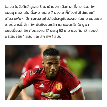
โอเว่น ในวัยที่เข้าสู่เลข 3 เขาย้ายจาก นิวคาสเซิ่ล มาร่วมทัพ
แมนยู ผลงานในเสื้อหมายเลข 7 ของเขาก็ถือว่าไม่ได้แย่ซะที
เดียว แฟน ๆ ปีศาจแดง จะไม่ลืมประตูชัยของเขาในเกม แมนเชส
เตอร์ ดาร์บี้, ลีก คัพ นัดชิงชนะเลิศ และแฮตทริกใน ยูฟ่า
แชมเปี้ยนส์ ลีก กับผลงาน 17 ประตู 52 เกม ช่วยทีมคว้าแชมป์
พรีเมียร์ลีก 1 สมัย และ ลีก คัพ 1 สมัย