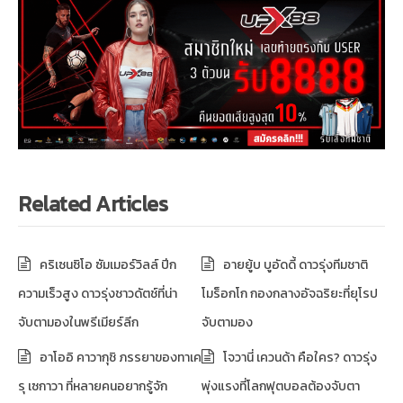
Related Articles
คริเซนซิโอ ซัมเมอร์วิลล์ ปีก
อายยู้บ บูอัดดี้ ดาวรุ่งทีมชาติ
ความเร็วสูง ดาวรุ่งชาวดัตช์ที่น่า
โมร็อกโก กองกลางอัจฉริยะที่ยุโรป
จับตามองในพรีเมียร์ลีก
จับตามอง
อาโออิ คาวากุชิ ภรรยาของทาเค
โจวานี่ เควนด้า คือใคร? ดาวรุ่ง
รุ เซกาวา ที่หลายคนอยากรู้จัก
พุ่งแรงที่โลกฟุตบอลต้องจับตา