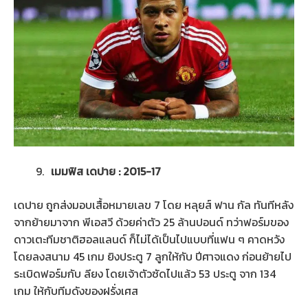
เมมฟิส เดปาย : 2015-17
เดปาย ถูกส่งมอบเสื้อหมายเลข 7 โดย หลุยส์ ฟาน กัล ทันทีหลัง
จากย้ายมาจาก พีเอสวี ด้วยค่าตัว 25 ล้านปอนด์ ทว่าฟอร์มของ
ดาวเตะทีมชาติฮอลแลนด์ ก็ไม่ได้เป็นไปแบบที่แฟน ๆ คาดหวัง
โดยลงสนาม 45 เกม ยิงประตู 7 ลูกให้กับ ปีศาจแดง ก่อนย้ายไป
ระเบิดฟอร์มกับ ลียง โดยเจ้าตัวซัดไปแล้ว 53 ประตู จาก 134
เกม ให้กับทีมดังของฝรั่งเศส