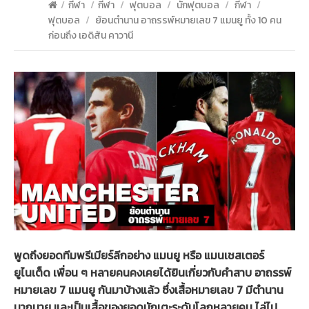
/
กีฬา
/
กีฬา
/
ฟุตบอล
/
นักฟุตบอล
/
กีฬา
/
ฟุตบอล
/
ย้อนตำนาน อาถรรพ์หมายเลข 7 แมนยู ทั้ง 10 คน
ก่อนถึง เอดิสัน คาวานี
พูดถึงยอดทีมพรีเมียร์ลีกอย่าง แมนยู หรือ แมนเชสเตอร์
ยูไนเต็ด เพื่อน ๆ หลายคนคงเคยได้ยินเกี่ยวกับคำสาบ อาถรรพ์
หมายเลข 7 แมนยู กันมาบ้างแล้ว ซึ่งเสื้อหมายเลข 7 มีตำนาน
มากมาย และเป็นเสื้อของยอดนักเตะระดับโลกหลายคน ไล่ไป