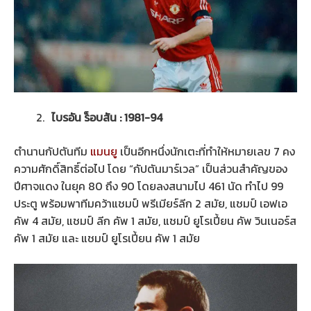
ไบรอัน ร็อบสัน : 1981-94
ตำนานกัปตันทีม
แมนยู
เป็นอีกหนึ่งนักเตะที่ทำให้หมายเลข 7 คง
ความศักดิ์สิทธิ์ต่อไป โดย “กัปตันมาร์เวล” เป็นส่วนสำคัญของ
ปีศาจแดง ในยุค 80 ถึง 90 โดยลงสนามไป 461 นัด ทำไป 99
ประตู พร้อมพาทีมคว้าแชมป์ พรีเมียร์ลีก 2 สมัย, แชมป์ เอฟเอ
คัพ 4 สมัย, แชมป์ ลีก คัพ 1 สมัย, แชมป์ ยูโรเปี้ยน คัพ วินเนอร์ส
คัพ 1 สมัย และ แชมป์ ยูโรเปี้ยน คัพ 1 สมัย