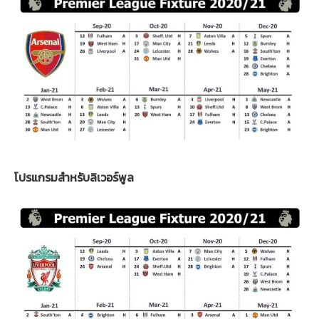
โปรแกรมสำหรับลิเวอร์พูล