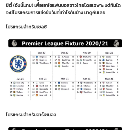
ซิตี้ (อันนี้แถม) เพื่อเอาใจแฟนบอลชาวไทยโดยเฉพาะ แต่ทีมใด
จะมีโปรแกรมการแข่งขันวันที่เท่าไรกันบ้าง มาดูกันเลย
โปรแกรมสำหรับเชลซี
โปรแกรมสำหรับอาร์เซนอล