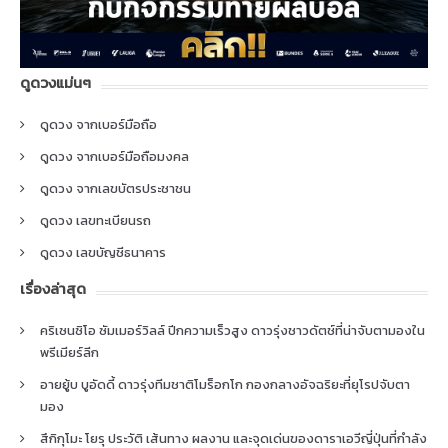
ดูดวงแม่นๆ
ดูดวง จากเบอร์มือถือ
ดูดวง จากเบอร์มือถือมงคล
ดูดวง จากเลขบัตรประชาชน
ดูดวง เลขทะเบียนรถ
ดูดวง เลขบัญชีธนาคาร
เรื่องล่าสุด
คริเซนซิโอ ซัมเมอร์วิลล์ ปีกความเร็วสูง ดาวรุ่งชาวดัตช์ที่น่าจับตามองใน
พรีเมียร์ลีก
อายยู้บ บูอัดดี้ ดาวรุ่งทีมชาติโมร็อกโก กองกลางอัจฉริยะที่ยุโรปจับตา
มอง
สึกิกุโมะ โยรุ ประวัติ เส้นทาง ผลงาน และจุดเด่นของดาราเอวีญี่ปุ่นที่กำลัง