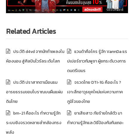
Related Articles
ประวัติ d4vd จากนักทำเพลงใน
แวนด้าคือใคร รู้จัก VannDa แร
ห้องนอน สู่ศิลปินไวรัลระดับโลก
ปเปอร์ชาวกัมพูชา ผู้ยกระดับวงการ
ดนตรีเขมร
ประวัติ ปราสาทตาเมือนธม
จรวดไทย DTI-1G คืออะไร ?
อารยธรรมขอมโบราณบนผืนแผ่น
เจาะลึกอาวุธยุคใหม่แห่งความภาค
ดินไทย
ภูมิใจของไทย
bm-21 คืออะไร ทำความรู้จัก
ยาเสียสาว ภัยร้ายใกล้ตัว มา
ระบบยิงจรวดหลายลำกล้องทรง
ทำความรู้จักและวิธีป้องกันกันเถอะ
พลัง