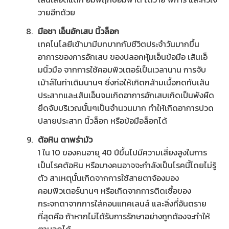
วายอีกด้วย
มือชา เอ็นอักเสบ
นิ้วล็อก
เทคโนโลยีเข้ามามีบทบาทกับชีวิตประจำวันมากขึ้น
อาการของการอักเสบ ของปลอกหุ้มเอ็นข้อมือ เส้นเอ็
มนิ้วมือ จากการใช้คอมพิวเตอร์เป็นเวลานาน การจับ
เม้าส์ในท่าเดิมนานๆ ซึ่งก่อให้เกิดกล้ามเนื้อกดทับเส้น
ประสาทและเส้นเอ็นจนเกิดอาการอักเสบเกิดเป็นพังผืด
ยึดจับบริเวณนั้นๆเป็นจำนวนมาก ทำให้เกิดอาการปวด
ปลายประสาท นิ้วล็อก หรือข้อมือล็อกได้
ต้อหิน ตาพร่ามัว
1 ใน 10 ของคนอายุ 40 ปีขึ้นไปมีความเสี่ยงสูงในการ
เป็นโรคต้อหิน หรือบางคนอาจจะกำลังเป็นโรคนี้โดยไม่รู้
ตัว สาเหตุนั้นเกิดจากการใช้สายตาจ้องมอง
คอมพิวเตอร์นานๆ หรือเกิดจากการติดเชื้อของ
กระจกตาจากการใส่คอนแทคเลนส์ และสิ่งที่อันตราย
ที่สุดคือ ถ้าหากไม่ได้รับการรักษาอย่างถูกต้องจะทำให้