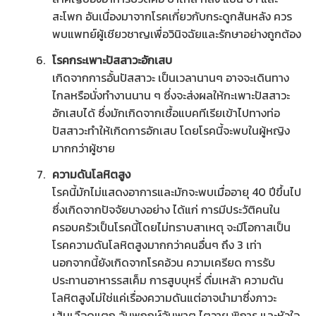
สะโพก อันเนื่องมาจากโรคเกี่ยวกับกระดูกสันหลัง ควร
พบแพทย์ผู้เชียวชาญเพื่อวินิจฉัยและรักษาอย่างถูกต้อง
โรคกระเพาะปัสสาวะอักเสบ
เกิดจากการอั้นปัสสาวะ เป็นเวลานานๆ อาจจะเดินทาง
ไกลหรือนั่งทำงานนาน ๆ ซึ่งจะส่งผลให้กะเพาะปัสสาวะ
อักเสบได้ ซึ่งมักเกิดจากเชื้อแบคทีเรียเข้าไปทางท่อ
ปัสสาวะทำให้เกิดการอักเสบ โดยโรคนี้จะพบในผู้หญิง
มากกว่าผู้ชาย
ความดันโลหิตสูง
โรคนี้มักไม่แสดงอาการและมักจะพบเมื่ออายุ 40 ปีขึ้นไป
ซึ่งเกิดจากปัจจัยบางอย่าง ได้แก่ การมีประวัติคนใน
ครอบครัวเป็นโรคนี้โดยไม่ทราบสาเหตุ จะมีโอกาสเป็น
โรคความดันโลหิตสูงมากกว่าคนอื่นๆ ถึง 3 เท่า
นอกจากนี้ยังเกิดจากโรคอ้วน ความเครียด การรับ
ประทานอาหารรสเค็ม การสูบบุหรี่ ดื่มเหล้า ความดัน
โลหิตสูงไม่ใช่แค่เรื่องความดันแต่อาจนำมาซึ่งภาวะ
เส้นเลือดแตก อัมพฤกษ์อัมพาต ไตวาย พิการ และหัวใจ