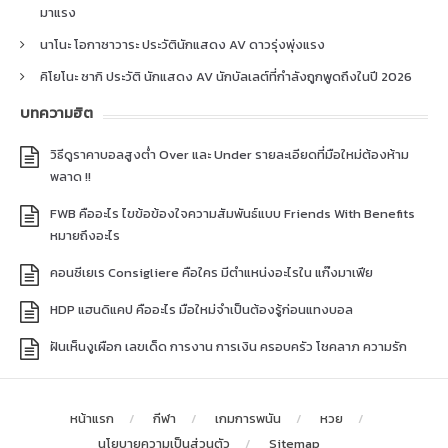
มาแรง
นาโนะ โอกาซาวาระ ประวัตินักแสดง AV ดาวรุ่งพุ่งแรง
คิโยโนะ ซากิ ประวัติ นักแสดง AV นักบัลเลต์ที่กำลังถูกพูดถึงในปี 2026
บทความฮิต
วิธีดูราคาบอลสูงต่ำ Over และ Under รายละเอียดที่มือใหม่ต้องห้าม
พลาด !!
FWB คืออะไร ไขข้อข้องใจความสัมพันธ์แบบ Friends With Benefits
หมายถึงอะไร
คอนซีเยเร Consigliere คือใคร มีตำแหน่งอะไรใน แก๊งมาเฟีย
HDP แฮนดิแคป คืออะไร มือใหม่จำเป็นต้องรู้ก่อนแทงบอล
ฝันเห็นงูเผือก เลขเด็ด การงาน การเงิน ครอบครัว โชคลาภ ความรัก
หน้าแรก
กีฬา
เกมการพนัน
หวย
นโยบายความเป็นส่วนตัว
Sitemap