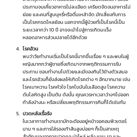
ประทานจนเคี้ยวอาหารไม่ละเอียด เครียดจัดจนอาหารไม่
ย่อย และคนที่สูบบุหรี่หรือดื่มเหล้าจัด มักเสี่ยงกับการ
เป็นโรคกรดไหลย้อน นอกจากนี้ผู้ป่วยที่เป็นโรคนี้เป็น
ระยะเวลากว่า 10 ปี อาจจะนำไปสู่การเกิดมะเร็ง
หลอดอาหารส่วนปลายได้อีกด้วย
โรคอ้วน
พบว่าวัยทำงานเริ่มเป็นโรคนี้มากขึ้นเรื่อย ๆ และพบในผู้
หญิงมากกว่าผู้ชายซึ่งเกิดมาจากพฤติกรรมการรับ
ประทาน ชอบทำงานไปด้วยและมีของกินไว้ข้างตัวเสมอ
และโรคอ้วนก็ยังส่งผลให้เกิดโรคต่าง ๆ อีกมากมาย เช่น
โรคเบาหวาน โรคหัวใจ โรคไขมันในเลือดสูง โรคความ
ดันโลหิตสูง เป็นต้น ดังนั้น คุณควรหาเวลาว่างๆไปออก
กำลังบ้างนะ หรือเปลี่ยนพฤติกรรมการกินก็ได้เช่นกัน
ปวดหลังเรื้อรัง
ในเวลาการทำงานเรามักจะต้องอยู่หน้าจอคอมพิวเตอร์
นาน ๆ และการใส่รองเท้าส้นสูงบ่อยๆ ก็เป็นสาเหตุ
สำคัญของอาการปวดคอ บ่าไหล่ หลัง แขน ขา และ