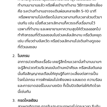
ทำงานมานานแล้ว หรือพึ่งเข้ามาทำงาน วิธีการหลีกเลี่ยง
คือ ระหว่างทำงานอาจจะเดินผ่อนคลายสัก 5-10 นาที
หรือพยายามไม่เครียดไม่เอาเวลางานกับเวลาส่วนตัวมา
ปนกัน เช่น เมื่อถึงเวลาเลิกงานก็ควรจะทิ้งเรื่องานไว้
เฉพาะที่ทำงาน และพยายามหาความสุขให้ตัวเองออกไป
ทำกิจกรรมที่ตัวเองชอบในช่วงหลังเลิกงาน หรือวันหยุด
เช่น เที่ยวต่างจังหวัด หรือช่วงเลิกงานไปเดินห้างดูของ
ที่ตัวเองชอบ
ไมเกรน
อาการปวดศีรษะเรื้อรัง เคยรู้สึกไหมเวลานั่งทำงานนานๆ
จะรู้สึกปวดหัวบริเวณขมับด้านหน้าศีรษะ หรือหลังต้นคอ
นั่นคือสัญญาณเตือนให้คุณรู้ถึงภาวะเสี่ยงต่อการเป็น
โรคไม่เกรน การพักผ่อนไม่เพียงพอ แสงแดด ความร้อน
และการขาดฮอร์โมนบางชนิด ก็เป็นปัจจัยก่อให้เกิดโรค
นี้เช่นกัน
กรดไหลย้อน
สาเหตุเกิดจาก การรับประทานอาหารไม่ตรงเวลา รีบรับ