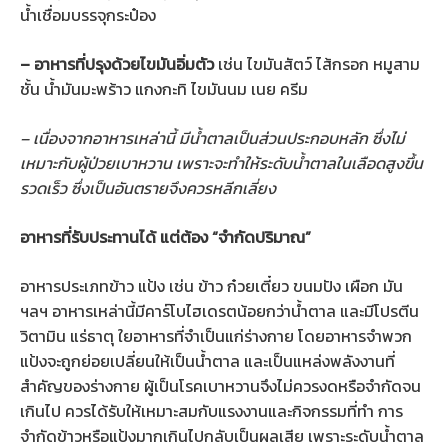
น้ำเชื่อมบรรจุกระป๋อง
– อาหารที่ปรุงด้วยไขมันอิ่มตัว
เช่น ไขมันสัตว์ ไส้กรอก หมูสาม
ชั้น น้ำมันมะพร้าว แกงกะทิ ไขมันนม เนย ครีม
– เนื่องจากอาหารเหล่านี้ มีน้ำตาลเป็นส่วนประกอบหลัก ซึ่งไม่
เหมาะกับผู้ป่วยเบาหวาน เพราะจะทำให้ระดับน้ำตาลในเลือดสูงขึ้น
รวดเร็ว ซึ่งเป็นอันตรายจึงควรหลีกเลี่ยง
อาหารที่รับประทานได้ แต่ต้อง “จำกัดปริมาณ”
อาหารประเภทข้าว แป้ง เช่น ข้าว ก๋วยเตี๋ยว ขนมปัง เผือก มัน
ฯลฯ อาหารเหล่านี้มีคาร์โบไฮเดรตน้อยกว่าน้ำตาล และมีโปรตีน
วิตามิน แร่ธาตุ ใยอาหารที่จำเป็นแก่ร่างกาย โดยอาหารจำพวก
แป้งจะถูกย่อยเปลี่ยนให้เป็นน้ำตาล และเป็นแหล่งพลังงานที่
สำคัญของร่างกาย ผู้เป็นโรคเบาหวานจึงไม่ควรงดหรือจำกัดจน
เกินไป ควรได้รับให้เหมาะสมกับแรงงานและกิจกรรมที่ทำ การ
จำกัดข้าวหรือแป้งมากเกินไปกลับเป็นผลเสีย เพราะระดับน้ำตาล