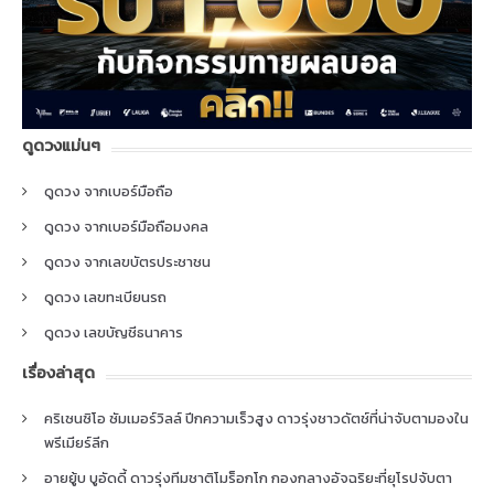
ดูดวงแม่นๆ
ดูดวง จากเบอร์มือถือ
ดูดวง จากเบอร์มือถือมงคล
ดูดวง จากเลขบัตรประชาชน
ดูดวง เลขทะเบียนรถ
ดูดวง เลขบัญชีธนาคาร
เรื่องล่าสุด
คริเซนซิโอ ซัมเมอร์วิลล์ ปีกความเร็วสูง ดาวรุ่งชาวดัตช์ที่น่าจับตามองใน
พรีเมียร์ลีก
อายยู้บ บูอัดดี้ ดาวรุ่งทีมชาติโมร็อกโก กองกลางอัจฉริยะที่ยุโรปจับตา