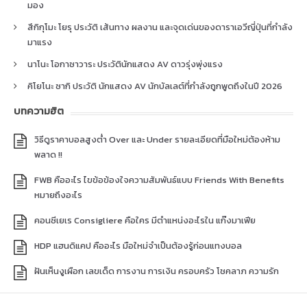
มอง
สึกิกุโมะ โยรุ ประวัติ เส้นทาง ผลงาน และจุดเด่นของดาราเอวีญี่ปุ่นที่กำลัง
มาแรง
นาโนะ โอกาซาวาระ ประวัตินักแสดง AV ดาวรุ่งพุ่งแรง
คิโยโนะ ซากิ ประวัติ นักแสดง AV นักบัลเลต์ที่กำลังถูกพูดถึงในปี 2026
บทความฮิต
วิธีดูราคาบอลสูงต่ำ Over และ Under รายละเอียดที่มือใหม่ต้องห้าม
พลาด !!
FWB คืออะไร ไขข้อข้องใจความสัมพันธ์แบบ Friends With Benefits
หมายถึงอะไร
คอนซีเยเร Consigliere คือใคร มีตำแหน่งอะไรใน แก๊งมาเฟีย
HDP แฮนดิแคป คืออะไร มือใหม่จำเป็นต้องรู้ก่อนแทงบอล
ฝันเห็นงูเผือก เลขเด็ด การงาน การเงิน ครอบครัว โชคลาภ ความรัก