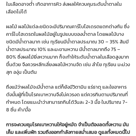
ในเลือดอาจต่ำ เกิดอาการหิว ส่งผลให้ควบคุมระดับน้ำตาลใน
เลือดไม่ได้
ผลไม้
ผลไม้แต่ละชนิดจะมีปริมาณคาร์โบไฮเดรตแตกต่างกัน ซึ่ง
คาร์โบไฮเดรตในผลไม้อยู่ในรูปแบบของน้ำตาล โดยผลไม้บาง
ชนิดมีน้ำตาลมาก เช่น ทุเรียนมีน้ำตาลประมาณ 30 – 35% ส้มมี
น้ำตาลประมาณ 10% และมะขามหวาน มีน้ำตาลมากถึง 75 –
80% ซึ่งผลไม้ยิ่งหวานมาก ก็จะทำให้ระดับน้ำตาลในเลือดสูงมาก
ขึ้นด้วย จึงควรหลีกเลี่ยงผลไม้หวานจัด เช่น ลำไย ทุเรียน มะม่วง
สุก องุ่น เป็นต้น
ถึงแม้ว่าผลไม้จะมีน้ำตาล แต่ก็ยังมีวิตามิน แร่ธาตุ และใยอาหาร
ดังนั้นผู้ที่เป็นโรคเบาหวานจึงไม่ควรงด แต่ควรกินตามปริมาณที่
กำหนด โดยแนะนำว่าสามารถกินได้วันละ 2-3 มื้อ ในปริมาณ 7-
8 ชิ้น คำ/มื้อ
การจะควบคุมโรคเบาหวานให้อยู่หมัด จำเป็นต้องลดทั้งหวาน มัน
เค็ม และเพิ่มผัก รวมถึงออกกำลังกายสม่ำเสมอ ดูแลทั้งหมดนี้ไป