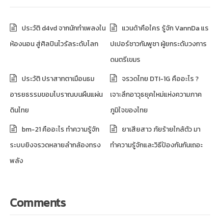
ประวัติ d4vd จากนักทำเพลงใน
แวนด้าคือใคร รู้จัก VannDa แร
ห้องนอน สู่ศิลปินไวรัลระดับโลก
ปเปอร์ชาวกัมพูชา ผู้ยกระดับวงการ
ดนตรีเขมร
ประวัติ ปราสาทตาเมือนธม
จรวดไทย DTI-1G คืออะไร ?
อารยธรรมขอมโบราณบนผืนแผ่น
เจาะลึกอาวุธยุคใหม่แห่งความภาค
ดินไทย
ภูมิใจของไทย
bm-21 คืออะไร ทำความรู้จัก
ยาเสียสาว ภัยร้ายใกล้ตัว มา
ระบบยิงจรวดหลายลำกล้องทรง
ทำความรู้จักและวิธีป้องกันกันเถอะ
พลัง
Comments