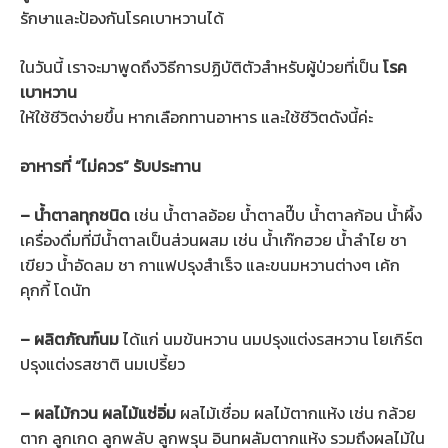
รักษาและป้องกันโรคเบาหวานได้
ในวันนี้ เราจะมาพูดถึงวิธีการปฏิบัติตัวสำหรับผู้ป่วยที่เป็น
โรค
เบาหวาน
ให้ใช้ชีวิตง่ายขึ้น หากเลือกทานอาหาร และใช้ชีวิตดังนี้ค่ะ
อาหารที่ “ไม่ควร” รับประทาน
–
น้ำตาลทุกชนิด
เช่น น้ำตาลอ้อย น้ำตาลปี๊บ น้ำตาลก้อน น้ำผึ้ง
เครื่องดื่มที่มีน้ำตาลเป็นส่วนผสม เช่น น้ำเก๊กฮวย น้ำลำไย ชา
เขียว น้ำอัดลม ชา กาแฟปรุงสำเร็จ และขนมหวานต่างๆ เค้ก
คุกกี้ โดนัท
– ผลิตภัณฑ์นม
ได้แก่ นมข้นหวาน นมปรุงแต่งรสหวาน โยเกิร์ต
ปรุงแต่งรสชาติ นมเปรี้ยว
– ผลไม้กวน ผลไม้แช่อิ่ม
ผลไม้เชื่อม ผลไม้ตากแห้ง เช่น กล้วย
ตาก ลูกเกด ลูกพลับ ลูกพรุน อินทผลัมตากแห้ง รวมถึงผลไม้ใน