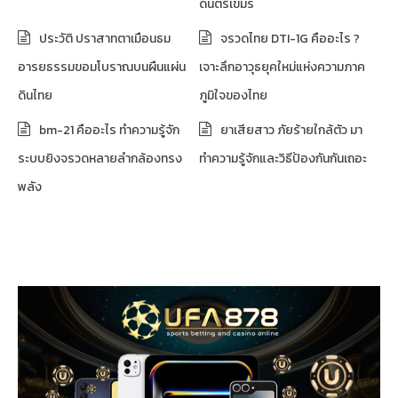
ดนตรีเขมร
ประวัติ ปราสาทตาเมือนธม
จรวดไทย DTI-1G คืออะไร ?
อารยธรรมขอมโบราณบนผืนแผ่น
เจาะลึกอาวุธยุคใหม่แห่งความภาค
ดินไทย
ภูมิใจของไทย
bm-21 คืออะไร ทำความรู้จัก
ยาเสียสาว ภัยร้ายใกล้ตัว มา
ระบบยิงจรวดหลายลำกล้องทรง
ทำความรู้จักและวิธีป้องกันกันเถอะ
พลัง