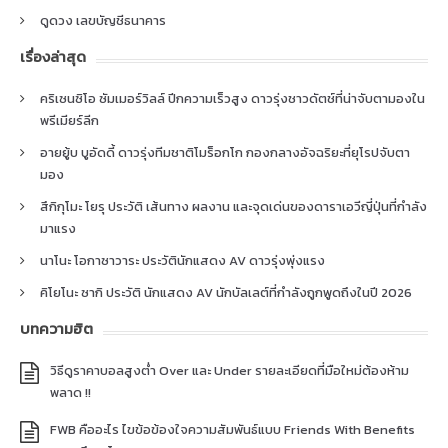
ดูดวง เลขบัญชีธนาคาร
เรื่องล่าสุด
คริเซนซิโอ ซัมเมอร์วิลล์ ปีกความเร็วสูง ดาวรุ่งชาวดัตช์ที่น่าจับตามองใน
พรีเมียร์ลีก
อายยู้บ บูอัดดี้ ดาวรุ่งทีมชาติโมร็อกโก กองกลางอัจฉริยะที่ยุโรปจับตา
มอง
สึกิกุโมะ โยรุ ประวัติ เส้นทาง ผลงาน และจุดเด่นของดาราเอวีญี่ปุ่นที่กำลัง
มาแรง
นาโนะ โอกาซาวาระ ประวัตินักแสดง AV ดาวรุ่งพุ่งแรง
คิโยโนะ ซากิ ประวัติ นักแสดง AV นักบัลเลต์ที่กำลังถูกพูดถึงในปี 2026
บทความฮิต
วิธีดูราคาบอลสูงต่ำ Over และ Under รายละเอียดที่มือใหม่ต้องห้าม
พลาด !!
FWB คืออะไร ไขข้อข้องใจความสัมพันธ์แบบ Friends With Benefits