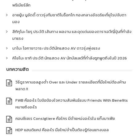
พรีเมียร์ลีก
อายยู้บ บูอัดดี้ ดาวรุ่งทีมชาติโมร็อกโก กองกลางอัจฉริยะที่ยุโรปจับตา
มอง
สึกิกุโมะ โยรุ ประวัติ เส้นทาง ผลงาน และจุดเด่นของดาราเอวีญี่ปุ่นที่กำลัง
มาแรง
นาโนะ โอกาซาวาระ ประวัตินักแสดง AV ดาวรุ่งพุ่งแรง
คิโยโนะ ซากิ ประวัติ นักแสดง AV นักบัลเลต์ที่กำลังถูกพูดถึงในปี 2026
บทความฮิต
วิธีดูราคาบอลสูงต่ำ Over และ Under รายละเอียดที่มือใหม่ต้องห้าม
พลาด !!
FWB คืออะไร ไขข้อข้องใจความสัมพันธ์แบบ Friends With Benefits
หมายถึงอะไร
คอนซีเยเร Consigliere คือใคร มีตำแหน่งอะไรใน แก๊งมาเฟีย
HDP แฮนดิแคป คืออะไร มือใหม่จำเป็นต้องรู้ก่อนแทงบอล