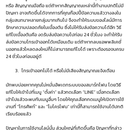
หรือ สัญญาณมือถือ แต่ถ้าหากสัญญาณเหล่านี้ทำงานปกติไม่มี
ปัญหา อาจเกิดขึ้นได้จากการที่คุณก๊อปปี้ข้อความแล้ววางลงใน
กลุ่มสนทนาหลายกลุ่มมากเกินไป จึงจะทำให้ระบบของไลน์มีการ
รักษาความปลอดภัยในเบื้องต้น ซึ่งไม่ให้รับส่งข้อความได้อีก วิธี
แก้ไขเบื้องต้นคือ งดรับส่งข้อความไปก่อน 24 ชั่วโมง จะทำให้รับ
ส่งข้อความโทรเข้าออกได้เหมือนเดิม แต่ถ้าหากลบแอพพลิเคชั่
นออกแล้วโหลดลงใหม่ก็ไม่สามารถแก้ไขได้ เพราะต้องรอจนครบ
24 ชั่วโมงก่อนอยู่ดี
โทรเข้าออกไม่ได้ หรือไม่มีเสียงสัญญาณแจ้งเตือน
มักพบบ่อยหากคุณไม่หมั่นอัพเดทระบบของสมาร์ทโฟน โดยวิธี
แก้ไขให้เข้าไปที่เมนู “ตั้งค่า” แล้วกดเลือก “LINE” เมื่อกดเลือก
เข้าไปแล้วจะพบกับเมนูอื่นๆ โดยให้คุณเลือกกดเมนูให้เปิดการใช้
งานที่ “โทรศัพท์” และ “ไมโครโฟน” เท่านี้ก็สามารถใช้งานได้ปกติ
เรียบร้อยแล้ว
ปัญหาในการใช้งานไลน์นั้น ส่วนใหญ่ที่เกิดขึ้นคือ ปัญหาที่กล่าว